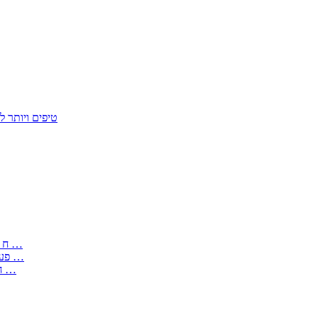
50 טיפים ויות
: בקשה לפטור מחובת התקנת מז;quot&ח 3 טופס מספר ים ב עותקים …
) ( פעמי להקלטת יצירות על מוצרים מכניים – טופס בקשה לאישור חד …
) 1998 ( לפי חוק חופש המידע התשנ;quot&ח – טופס בקשה לקבלת …