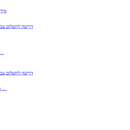
2350
2355 דרישה לתשלום 
, התעשייה , פיצויי מס רכוש בגין נזק עקיף 
2355 דרישה לתשלום 
2513-2 טופס חדש הצהרה על העברה לחול הפטורה ממס בברכה גק …