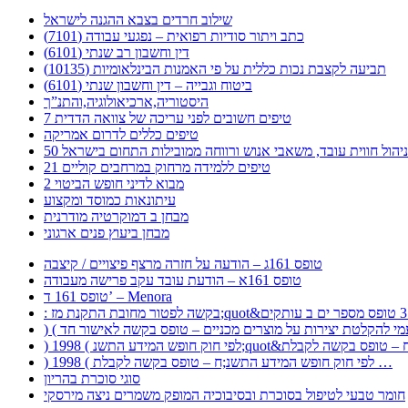
שילוב חרדים בצבא ההגנה לישראל
כתב ויתור סודיות רפואית – נפגעי עבודה (7101)
דין וחשבון רב שנתי (6101)
תביעה לקצבת נכות כללית על פי האמנות הבינלאומיות (10135)
ביטוח וגבייה – דין וחשבון שנתי (6101)
היסטוריה,ארכיאולוגיה,והתנ”ך
7 טיפים חשובים לפני עריכה של צוואה הדדית
טיפים כללים לדרום אמריקה
ר לניהול חווית עובד, משאבי אנוש ורווחה ממובילות התחום בישראל
21 טיפים ללמידה מרחוק במרחבים קוליים
מבוא לדיני חופש הביטוי 2
עיתונאות כמוסד ומקצוע
מבחן ב דמוקרטיה מודרנית
מבחן ביעוץ פנים ארגוני
טופס 161ג – הודעה על חזרה מרצף פיצויים / קיצבה
טופס 161א – הודעת עובד עקב פרישה מעבודה
טופס 161 ד’ – Menora
) 1998 ( לפי חוק חופש המידע התשנ;ח – טופס בקשה לקבלת …
סוגי סוכרת בהריון
חומר טבעי לטיפול בסוכרת ובסיבוכיה המופק משמרים ניצה מירסקי