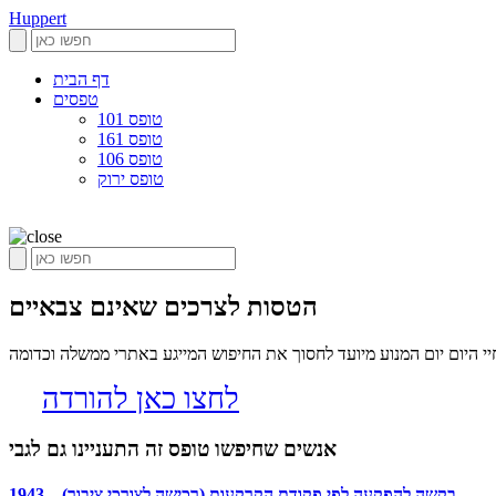
Huppert
דף הבית
טפסים
טופס 101
טופס 161
טופס 106
טופס ירוק
הטסות לצרכים שאינם צבאיים
 היום יום המנוע מיועד לחסוך את החיפוש המייגע באתרי ממשלה וכדומה
לחצו כאן להורדה
אנשים שחיפשו טופס זה התעניינו גם לגבי
בקשה להפקעה לפי פקודת הקרקעות (רכישה לצורכי ציבור) – 1943