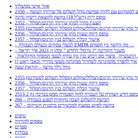
אזור אישי ממשלתי
 – מידע לסטודנט עם לקות שמיעה-נוהל תשלום סל שירותי הנגשה
טופס ירוק (רש”ל 18) בקשה להוצאת רישיון נהיגה
2352 – הצעת מחיר למתן שירותי תרגום/תמלול
עבור מתן שירותי תרגום/תמלול/שקלוט (מסלול תשלום לסטודנט)
2356 – טופס דיווח שעות מתן שירותי תרגום/תמלול
2357 – אישור קבלת תשלום בגין תרגום/תמלול
– לבעלי עסקים ובעולם העבודה EMDR מה הקשר בין חסמים …
– משבר הקורונה “? נורמלי החדש ” ומהו ה 2021 איך תראה
לענפי המסחר החקלאות …
!? איך להפרד מהמיגרנה לשחרור ממיגרנה מעשי מדריך וכאבי ראש
נוהל גילוי מרצון – הוראת שעה
עבור מתן שירותי תרגום/תמלול/שקלוט (מסלול תשלום לסטודנט)
2356 – טופס דיווח שעות מתן שירותי תרגום/תמלול
2357 – אישור קבלת תשלום בגין תרגום/תמלול
266 – תביעה לתשלום קצבה מיוחדת לנפגע בעבודה
267 – בקשה לסיוע במענק למכשירים בתכנית השיקום
טיפים
טפסים להורדה
ספרים
עבודות
שונות