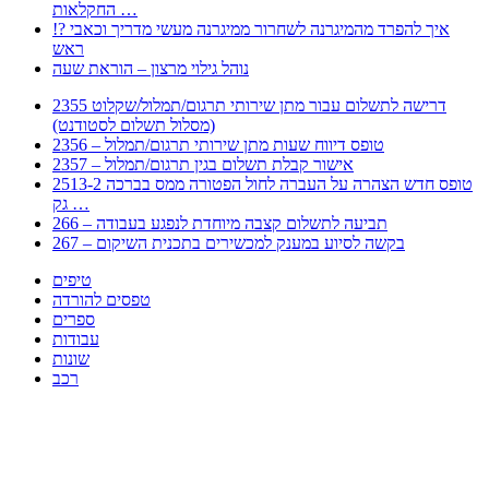
החקלאות …
!? איך להפרד מהמיגרנה לשחרור ממיגרנה מעשי מדריך וכאבי
ראש
נוהל גילוי מרצון – הוראת שעה
2355 דרישה לתשלום עבור מתן שירותי תרגום/תמלול/שקלוט
(מסלול תשלום לסטודנט)
2356 – טופס דיווח שעות מתן שירותי תרגום/תמלול
2357 – אישור קבלת תשלום בגין תרגום/תמלול
2513-2 טופס חדש הצהרה על העברה לחול הפטורה ממס בברכה
גק …
266 – תביעה לתשלום קצבה מיוחדת לנפגע בעבודה
267 – בקשה לסיוע במענק למכשירים בתכנית השיקום
טיפים
טפסים להורדה
ספרים
עבודות
שונות
רכב
Huppert הינו אלגוריתם המחפש עבורכם מסמכים, מצגות, טפסים, ספרים, עבודות, מבחנים
וכל סוג מסמך שיכולילהקל על חיי היום יום. המנוע הוקם בכדי לחסוך לכם את המאמץ
המייגע בחיפוש אינטנסיבי באתרים ואתרי הממשלה באמצעות Huppert, תוכלו למצוא
ספרים להורדה, וכל סוג מסמך בעצם שתחפצו בו בקלות ובמהירות. האתר אינו אחראי לתוכן