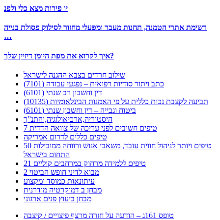
יו פירות מצא כלי ולפנ
רשימת אתרי הטמנה, תחנות מעבר ומפעלי מחזור לסילוק פסולת בנייה
…
איך לקרוא את מפת היומן דיזיין שלך?
שילוב חרדים בצבא ההגנה לישראל
כתב ויתור סודיות רפואית – נפגעי עבודה (7101)
דין וחשבון רב שנתי (6101)
תביעה לקצבת נכות כללית על פי האמנות הבינלאומיות (10135)
ביטוח וגבייה – דין וחשבון שנתי (6101)
היסטוריה,ארכיאולוגיה,והתנ”ך
7 טיפים חשובים לפני עריכה של צוואה הדדית
טיפים כללים לדרום אמריקה
50 טיפים ויותר לניהול חווית עובד, משאבי אנוש ורווחה ממובילות
התחום בישראל
21 טיפים ללמידה מרחוק במרחבים קוליים
מבוא לדיני חופש הביטוי 2
עיתונאות כמוסד ומקצוע
מבחן ב דמוקרטיה מודרנית
מבחן ביעוץ פנים ארגוני
טופס 161ג – הודעה על חזרה מרצף פיצויים / קיצבה