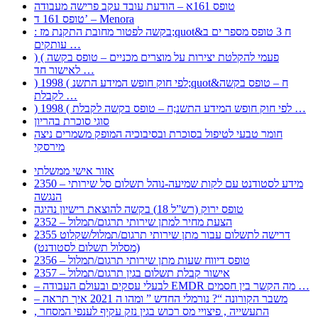
טופס 161א – הודעת עובד עקב פרישה מעבודה
טופס 161 ד’ – Menora
: בקשה לפטור מחובת התקנת מז;quot&ח 3 טופס מספר ים ב
עותקים …
) ( פעמי להקלטת יצירות על מוצרים מכניים – טופס בקשה
לאישור חד …
) 1998 ( לפי חוק חופש המידע התשנ;quot&ח – טופס בקשה
לקבלת …
) 1998 ( לפי חוק חופש המידע התשנ;ח – טופס בקשה לקבלת …
סוגי סוכרת בהריון
חומר טבעי לטיפול בסוכרת ובסיבוכיה המופק משמרים ניצה
מירסקי
אזור אישי ממשלתי
2350 – מידע לסטודנט עם לקות שמיעה-נוהל תשלום סל שירותי
הנגשה
טופס ירוק (רש”ל 18) בקשה להוצאת רישיון נהיגה
2352 – הצעת מחיר למתן שירותי תרגום/תמלול
2355 דרישה לתשלום עבור מתן שירותי תרגום/תמלול/שקלוט
(מסלול תשלום לסטודנט)
2356 – טופס דיווח שעות מתן שירותי תרגום/תמלול
2357 – אישור קבלת תשלום בגין תרגום/תמלול
– לבעלי עסקים ובעולם העבודה EMDR מה הקשר בין חסמים …
– משבר הקורונה “? נורמלי החדש ” ומהו ה 2021 איך תראה
, התעשייה , פיצויי מס רכוש בגין נזק עקיף לענפי המסחר