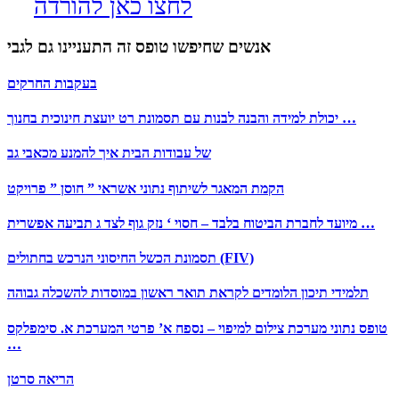
לחצו כאן להורדה
אנשים שחיפשו טופס זה התעניינו גם לגבי
בעקבות החרקים
יכולת למידה והבנה לבנות עם תסמונת רט יועצת חינוכית בחנוך …
של עבודות הבית איך להמנע מכאבי גב
הקמת המאגר לשיתוף נתוני אשראי ” חוסן ” פרויקט
מיועד לחברת הביטוח בלבד – חסוי ‘ נזק גוף לצד ג תביעה אפשרית …
תסמונת הכשל החיסוני הנרכש בחתולים (FIV)
תלמידי תיכון הלומדים לקראת תואר ראשון במוסדות להשכלה גבוהה
טופס נתוני מערכת צילום למיפוי – נספח א’ פרטי המערכת א. סימפלקס
…
הריאה סרטן