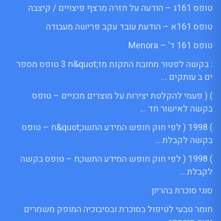
טופס 161ג – הודעה על חזרה מרצף פיצויים / קיצבה
טופס 161א – הודעת עובד עקב פרישה מעבודה
טופס 161 ד’ – Menora
: בקשה לפטור מחובת התקנת מז;quot&ח 3 טופס מספר
ים ב עותקים …
) ( פעמי להקלטת יצירות על מוצרים מכניים – טופס
בקשה לאישור חד …
) 1998 ( לפי חוק חופש המידע התשנ;quot&ח – טופס
בקשה לקבלת …
) 1998 ( לפי חוק חופש המידע התשנ;ח – טופס בקשה
לקבלת …
סוגי סוכרת בהריון
חומר טבעי לטיפול בסוכרת ובסיבוכיה המופק משמרים