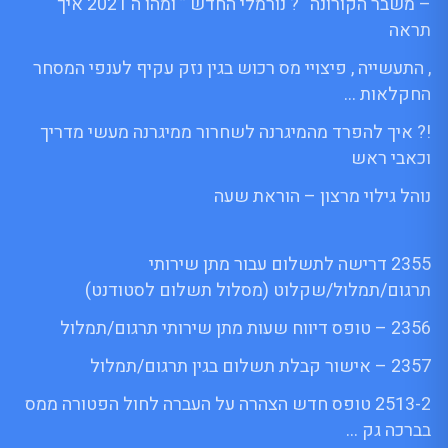
– משבר הקורונה “? נורמלי החדש ” ומהו ה 2021 איך
תראה
, התעשייה , פיצויי מס רכוש בגין נזק עקיף לענפי המסחר
החקלאות …
!? איך להפרד מהמיגרנה לשחרור ממיגרנה מעשי מדריך
וכאבי ראש
נוהל גילוי מרצון – הוראת שעה
2355 דרישה לתשלום עבור מתן שירותי
תרגום/תמלול/שקלוט (מסלול תשלום לסטודנט)
2356 – טופס דיווח שעות מתן שירותי תרגום/תמלול
2357 – אישור קבלת תשלום בגין תרגום/תמלול
2513-2 טופס חדש הצהרה על העברה לחול הפטורה ממס
בברכה גק …