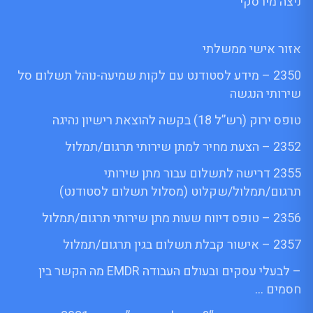
ניצה מירסקי
אזור אישי ממשלתי
2350 – מידע לסטודנט עם לקות שמיעה-נוהל תשלום סל
שירותי הנגשה
טופס ירוק (רש”ל 18) בקשה להוצאת רישיון נהיגה
2352 – הצעת מחיר למתן שירותי תרגום/תמלול
2355 דרישה לתשלום עבור מתן שירותי
תרגום/תמלול/שקלוט (מסלול תשלום לסטודנט)
2356 – טופס דיווח שעות מתן שירותי תרגום/תמלול
2357 – אישור קבלת תשלום בגין תרגום/תמלול
– לבעלי עסקים ובעולם העבודה EMDR מה הקשר בין
חסמים …