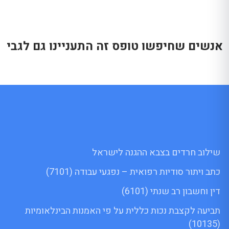
אנשים שחיפשו טופס זה התעניינו גם לגבי
שילוב חרדים בצבא ההגנה לישראל
כתב ויתור סודיות רפואית – נפגעי עבודה (7101)
דין וחשבון רב שנתי (6101)
תביעה לקצבת נכות כללית על פי האמנות הבינלאומיות
(10135)