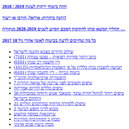
חוזה ביטוח ירקות לעונת 2019 / 2018
זקנה ביהדות: אידאל, חורבן או ייעוד?
תהליך המשא ומתן לחתימת הסכם הסיוע לשנים 2028-2019 מנקודת …
כל מה שחייבים לדעת בביטוח לאומי אחרי גיל 18 2017
שילוב חרדים בצבא ההגנה לישראל
כתב ויתור סודיות רפואית – נפגעי עבודה (7101)
דין וחשבון רב שנתי (6101)
תביעה לקצבת נכות כללית על פי האמנות הבינלאומיות (10135)
ביטוח וגבייה – דין וחשבון שנתי (6101)
היסטוריה,ארכיאולוגיה,והתנ”ך
7 טיפים חשובים לפני עריכה של צוואה הדדית
טיפים כללים לדרום אמריקה
50 טיפים ויותר לניהול חווית עובד, משאבי אנוש ורווחה ממובילות
התחום בישראל
21 טיפים ללמידה מרחוק במרחבים קוליים
מבוא לדיני חופש הביטוי 2
עיתונאות כמוסד ומקצוע
מבחן ב דמוקרטיה מודרנית
מבחן ביעוץ פנים ארגוני