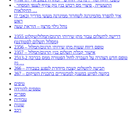
, התעשייה , פיצויי מס רכוש בגין נזק עקיף לענפי המסחר
החקלאות …
!? איך להפרד מהמיגרנה לשחרור ממיגרנה מעשי מדריך וכאבי
ראש
נוהל גילוי מרצון – הוראת שעה
2355 דרישה לתשלום עבור מתן שירותי תרגום/תמלול/שקלוט
(מסלול תשלום לסטודנט)
2356 – טופס דיווח שעות מתן שירותי תרגום/תמלול
2357 – אישור קבלת תשלום בגין תרגום/תמלול
2513-2 טופס חדש הצהרה על העברה לחול הפטורה ממס בברכה
גק …
266 – תביעה לתשלום קצבה מיוחדת לנפגע בעבודה
267 – בקשה לסיוע במענק למכשירים בתכנית השיקום
טיפים
טפסים להורדה
ספרים
עבודות
שונות
רכב
Huppert הינו אלגוריתם המחפש עבורכם מסמכים, מצגות, טפסים, ספרים, עבודות, מבחנים
וכל סוג מסמך שיכולילהקל על חיי היום יום. המנוע הוקם בכדי לחסוך לכם את המאמץ