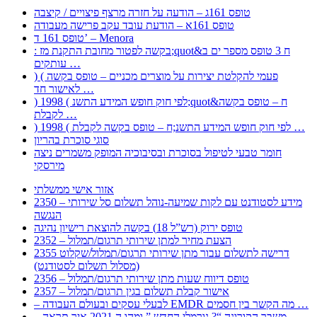
טופס 161ג – הודעה על חזרה מרצף פיצויים / קיצבה
טופס 161א – הודעת עובד עקב פרישה מעבודה
טופס 161 ד’ – Menora
: בקשה לפטור מחובת התקנת מז;quot&ח 3 טופס מספר ים ב
עותקים …
) ( פעמי להקלטת יצירות על מוצרים מכניים – טופס בקשה
לאישור חד …
) 1998 ( לפי חוק חופש המידע התשנ;quot&ח – טופס בקשה
לקבלת …
) 1998 ( לפי חוק חופש המידע התשנ;ח – טופס בקשה לקבלת …
סוגי סוכרת בהריון
חומר טבעי לטיפול בסוכרת ובסיבוכיה המופק משמרים ניצה
מירסקי
אזור אישי ממשלתי
2350 – מידע לסטודנט עם לקות שמיעה-נוהל תשלום סל שירותי
הנגשה
טופס ירוק (רש”ל 18) בקשה להוצאת רישיון נהיגה
2352 – הצעת מחיר למתן שירותי תרגום/תמלול
2355 דרישה לתשלום עבור מתן שירותי תרגום/תמלול/שקלוט
(מסלול תשלום לסטודנט)
2356 – טופס דיווח שעות מתן שירותי תרגום/תמלול
2357 – אישור קבלת תשלום בגין תרגום/תמלול
– לבעלי עסקים ובעולם העבודה EMDR מה הקשר בין חסמים …
– משבר הקורונה “? נורמלי החדש ” ומהו ה 2021 איך תראה