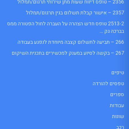
2356 – טופס דיווח שעות מתן שירותי תרגום/תמלול
2357 – אישור קבלת תשלום בגין תרגום/תמלול
2513-2 טופס חדש הצהרה על העברה לחול הפטורה ממס
בברכה גק …
266 – תביעה לתשלום קצבה מיוחדת לנפגע בעבודה
267 – בקשה לסיוע במענק למכשירים בתכנית השיקום
טיפים
טפסים להורדה
ספרים
עבודות
שונות
רכב