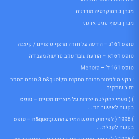
מבחן ב דמוקרטיה מודרנית
מבחן ביעוץ פנים ארגוני
טופס 161ג – הודעה על חזרה מרצף פיצויים / קיצבה
טופס 161א – הודעת עובד עקב פרישה מעבודה
טופס 161 ד’ – Menora
: בקשה לפטור מחובת התקנת מז;quot&ח 3 טופס מספר
ים ב עותקים …
) ( פעמי להקלטת יצירות על מוצרים מכניים – טופס
בקשה לאישור חד …
) 1998 ( לפי חוק חופש המידע התשנ;quot&ח – טופס
בקשה לקבלת …