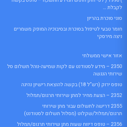
) 1998 ( לפי חוק חופש המידע התשנ;ח – טופס בקשה
לקבלת …
סוגי סוכרת בהריון
חומר טבעי לטיפול בסוכרת ובסיבוכיה המופק משמרים
ניצה מירסקי
אזור אישי ממשלתי
2350 – מידע לסטודנט עם לקות שמיעה-נוהל תשלום סל
שירותי הנגשה
טופס ירוק (רש”ל 18) בקשה להוצאת רישיון נהיגה
2352 – הצעת מחיר למתן שירותי תרגום/תמלול
2355 דרישה לתשלום עבור מתן שירותי
תרגום/תמלול/שקלוט (מסלול תשלום לסטודנט)
2356 – טופס דיווח שעות מתן שירותי תרגום/תמלול