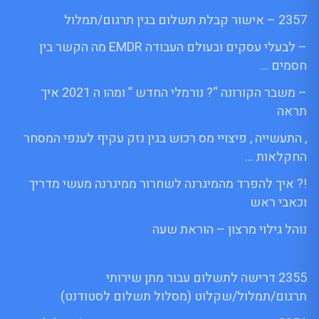
2357 – אישור קבלת תשלום בגין תרגום/תמלול
– לבעלי עסקים ובעולם העבודה EMDR מה הקשר בין
חסמים …
– משבר הקורונה “? נורמלי החדש ” ומהו ה 2021 איך
תראה
, התעשייה , פיצויי מס רכוש בגין נזק עקיף לענפי המסחר
החקלאות …
!? איך להפרד מהמיגרנה לשחרור ממיגרנה מעשי מדריך
וכאבי ראש
נוהל גילוי מרצון – הוראת שעה
2355 דרישה לתשלום עבור מתן שירותי
תרגום/תמלול/שקלוט (מסלול תשלום לסטודנט)