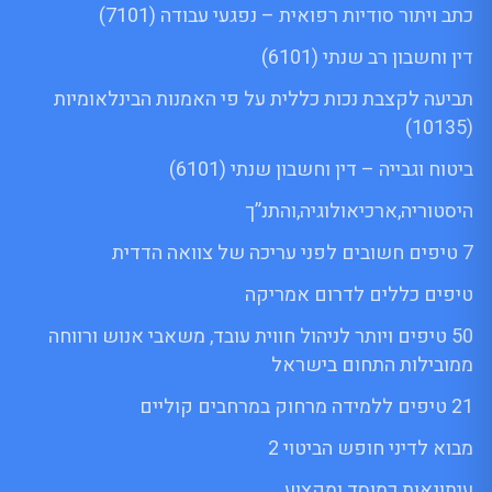
כתב ויתור סודיות רפואית – נפגעי עבודה (7101)
דין וחשבון רב שנתי (6101)
תביעה לקצבת נכות כללית על פי האמנות הבינלאומיות
(10135)
ביטוח וגבייה – דין וחשבון שנתי (6101)
היסטוריה,ארכיאולוגיה,והתנ”ך
7 טיפים חשובים לפני עריכה של צוואה הדדית
טיפים כללים לדרום אמריקה
50 טיפים ויותר לניהול חווית עובד, משאבי אנוש ורווחה
ממובילות התחום בישראל
21 טיפים ללמידה מרחוק במרחבים קוליים
מבוא לדיני חופש הביטוי 2
עיתונאות כמוסד ומקצוע