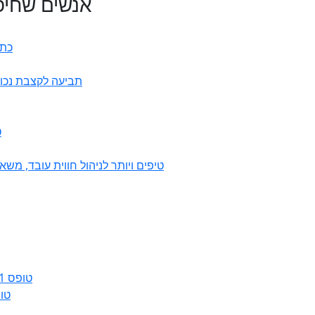
אנשים שחיפש
כתב
תביעה לקצבת נכות כ
7
50 טיפים ויותר לניהול חווית עובד, 
טופס 161ג – הודעה על חזרה מרצף פיצויים / קיצבה
טופס 161א – הוד