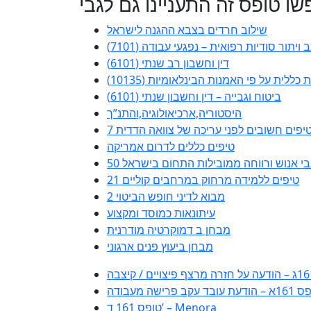
ו טופס זה התעניינו גם לגבי
שילוב חרדים בצבא ההגנה לישראל
 ויתור סודיות רפואית – נפגעי עבודה (7101)
דין וחשבון רב שנתי (6101)
ללית על פי האמנות הבינלאומיות (10135)
ביטוח וגבייה – דין וחשבון שנתי (6101)
היסטוריה,ארכיאולוגיה,והתנ”ך
 טיפים חשובים לפני עריכה של צוואה הדדית
טיפים כללים לדרום אמריקה
משאבי אנוש ורווחה ממובילות התחום בישראל
21 טיפים ללמידה מרחוק במרחבים קוליים
מבוא לדיני חופש הביטוי 2
עיתונאות כמוסד ומקצוע
מבחן ב דמוקרטיה מודרנית
מבחן ביעוץ פנים ארגוני
עת עובד עקב פרישה מעבודה
טופס 161 ד’ – Menora