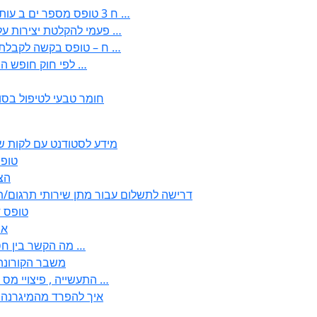
: בקשה לפטור מחובת התקנת מז;quot&ח 3 טופס מספר ים ב עותקים …
) ( פעמי להקלטת יצירות על מוצרים מכניים – טופס בקשה לאישור חד …
) 1998 ( לפי חוק חופש המידע התשנ;quot&ח – טופס בקשה לקבלת …
) 1998 ( לפי חוק חופש המידע התשנ;ח – טופס בקשה לקבלת …
חומר טבעי לטיפול בסו
2350 – מידע לסטודנט עם לק
טופס ירוק 
352
2355 דרישה לתשלום עבור מתן שירותי תרגו
2356 – 
57
– לבעלי עסקים ובעולם העבודה EMDR מה הקשר בין חסמים …
– משבר הקורונה “? נ
, התעשייה , פיצויי מס רכוש בגין נזק עקיף לענפי המסחר החקלאות …
!? איך להפרד מהמיגרנ