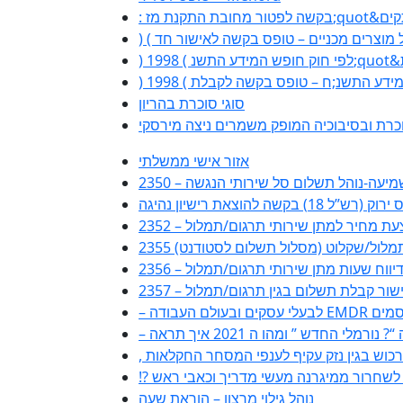
סוגי סוכרת בהריון
כרת ובסיבוכיה המופק משמרים ניצה מירסקי
אזור אישי ממשלתי
ות שמיעה-נוהל תשלום סל שירותי הנגשה
(רש”ל 18) בקשה להוצאת רישיון נהיגה
2 – הצעת מחיר למתן שירותי תרגום/תמלול
ם/תמלול/שקלוט (מסלול תשלום לסטודנט)
טופס דיווח שעות מתן שירותי תרגום/תמלול
23 – אישור קבלת תשלום בגין תרגום/תמלול
ורמלי החדש ” ומהו ה 2021 איך תראה
ה לשחרור ממיגרנה מעשי מדריך וכאבי ראש
נוהל גילוי מרצון – הוראת שעה