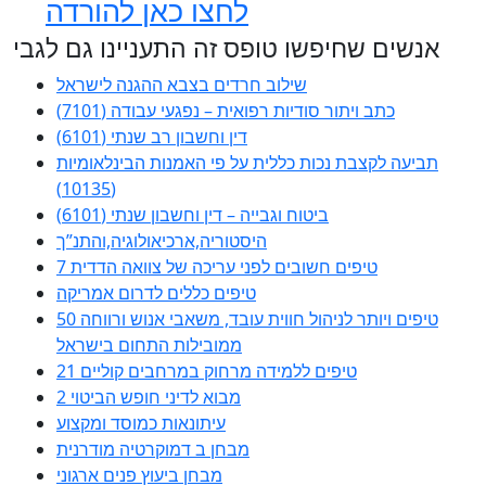
לחצו כאן להורדה
אנשים שחיפשו טופס זה התעניינו גם לגבי
שילוב חרדים בצבא ההגנה לישראל
כתב ויתור סודיות רפואית – נפגעי עבודה (7101)
דין וחשבון רב שנתי (6101)
תביעה לקצבת נכות כללית על פי האמנות הבינלאומיות
(10135)
ביטוח וגבייה – דין וחשבון שנתי (6101)
היסטוריה,ארכיאולוגיה,והתנ”ך
7 טיפים חשובים לפני עריכה של צוואה הדדית
טיפים כללים לדרום אמריקה
50 טיפים ויותר לניהול חווית עובד, משאבי אנוש ורווחה
ממובילות התחום בישראל
21 טיפים ללמידה מרחוק במרחבים קוליים
מבוא לדיני חופש הביטוי 2
עיתונאות כמוסד ומקצוע
מבחן ב דמוקרטיה מודרנית
מבחן ביעוץ פנים ארגוני