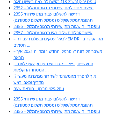
טופס ירוק (רש”ל 18) בקשה להוצאת רישיון נהיגה
2352 – הצעת מחיר למתן שירותי תרגום/תמלול
2355 דרישה לתשלום עבור מתן שירותי
תרגום/תמלול/שקלוט (מסלול תשלום לסטודנט)
2356 – טופס דיווח שעות מתן שירותי תרגום/תמלול
2357 – אישור קבלת תשלום בגין תרגום/תמלול
– לבעלי עסקים ובעולם העבודה EMDR מה הקשר בין
חסמים …
– משבר הקורונה “? נורמלי החדש ” ומהו ה 2021 איך
תראה
, התעשייה , פיצויי מס רכוש בגין נזק עקיף לענפי
המסחר החקלאות …
!? איך להפרד מהמיגרנה לשחרור ממיגרנה מעשי
מדריך וכאבי ראש
נוהל גילוי מרצון – הוראת שעה
2355 דרישה לתשלום עבור מתן שירותי
תרגום/תמלול/שקלוט (מסלול תשלום לסטודנט)
2356 – טופס דיווח שעות מתן שירותי תרגום/תמלול