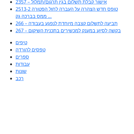
2357 – אישור קבלת תשלום בגין תרגום/תמלול
2513-2 טופס חדש הצהרה על העברה לחול הפטורה
ממס בברכה גק …
266 – תביעה לתשלום קצבה מיוחדת לנפגע בעבודה
267 – בקשה לסיוע במענק למכשירים בתכנית השיקום
טיפים
טפסים להורדה
ספרים
עבודות
שונות
רכב
Huppert הינו אלגוריתם המחפש עבורכם מסמכים, מצגות, טפסים, ספרים,
עבודות, מבחנים וכל סוג מסמך שיכולילהקל על חיי היום יום. המנוע הוקם בכדי
לחסוך לכם את המאמץ המייגע בחיפוש אינטנסיבי באתרים ואתרי הממשלה
באמצעות Huppert, תוכלו למצוא ספרים להורדה, וכל סוג מסמך בעצם שתחפצו
בו בקלות ובמהירות. האתר אינו אחראי לתוכן היות והוא נשאב בצורה אוטמטית, כל
התוכן הנשאב חשוף בצורה ציבורית לכל. במידה וראיתם תוכן שפוגע בכם אנא
שלחו לנו מייל ונדאג להסירו
copyrightⒸ 2023