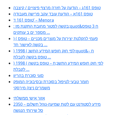
טופס 161ג – הודעה על חזרה מרצף פיצויים / קיצבה
טופס 161א – הודעת עובד עקב פרישה מעבודה
טופס 161 ד’ – Menora
: בקשה לפטור מחובת התקנת מז;quot&ח 3 טופס
מספר ים ב עותקים …
) ( פעמי להקלטת יצירות על מוצרים מכניים – טופס
בקשה לאישור חד …
) 1998 ( לפי חוק חופש המידע התשנ;quot&ח –
טופס בקשה לקבלת …
) 1998 ( לפי חוק חופש המידע התשנ;ח – טופס בקשה
לקבלת …
סוגי סוכרת בהריון
חומר טבעי לטיפול בסוכרת ובסיבוכיה המופק
משמרים ניצה מירסקי
אזור אישי ממשלתי
2350 – מידע לסטודנט עם לקות שמיעה-נוהל תשלום
סל שירותי הנגשה