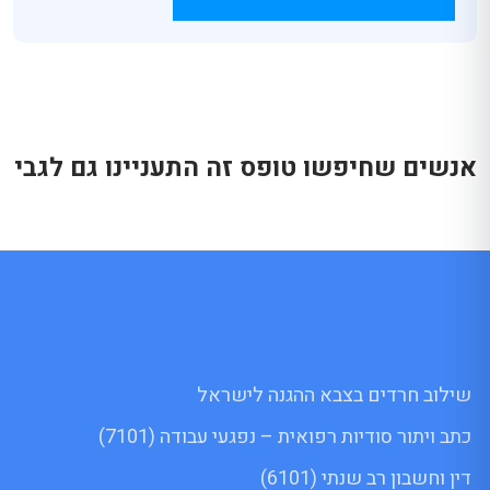
אנשים שחיפשו טופס זה התעניינו גם לגבי
שילוב חרדים בצבא ההגנה לישראל
כתב ויתור סודיות רפואית – נפגעי עבודה (7101)
דין וחשבון רב שנתי (6101)