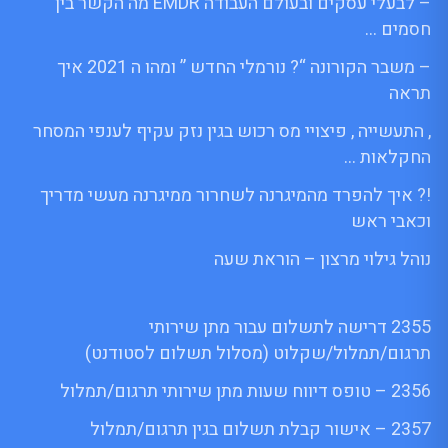
– לבעלי עסקים ובעולם העבודה EMDR מה הקשר בין
חסמים …
– משבר הקורונה “? נורמלי החדש ” ומהו ה 2021 איך
תראה
, התעשייה , פיצויי מס רכוש בגין נזק עקיף לענפי המסחר
החקלאות …
!? איך להפרד מהמיגרנה לשחרור ממיגרנה מעשי מדריך
וכאבי ראש
נוהל גילוי מרצון – הוראת שעה
2355 דרישה לתשלום עבור מתן שירותי
תרגום/תמלול/שקלוט (מסלול תשלום לסטודנט)
2356 – טופס דיווח שעות מתן שירותי תרגום/תמלול
2357 – אישור קבלת תשלום בגין תרגום/תמלול