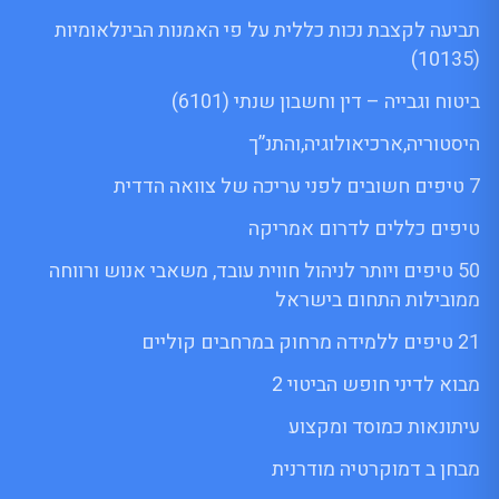
תביעה לקצבת נכות כללית על פי האמנות הבינלאומיות
(10135)
ביטוח וגבייה – דין וחשבון שנתי (6101)
היסטוריה,ארכיאולוגיה,והתנ”ך
7 טיפים חשובים לפני עריכה של צוואה הדדית
טיפים כללים לדרום אמריקה
50 טיפים ויותר לניהול חווית עובד, משאבי אנוש ורווחה
ממובילות התחום בישראל
21 טיפים ללמידה מרחוק במרחבים קוליים
מבוא לדיני חופש הביטוי 2
עיתונאות כמוסד ומקצוע
מבחן ב דמוקרטיה מודרנית