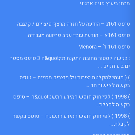
מבחן ביעוץ פנים ארגוני
טופס 161ג – הודעה על חזרה מרצף פיצויים / קיצבה
טופס 161א – הודעת עובד עקב פרישה מעבודה
טופס 161 ד’ – Menora
: בקשה לפטור מחובת התקנת מז;quot&ח 3 טופס מספר
ים ב עותקים …
) ( פעמי להקלטת יצירות על מוצרים מכניים – טופס
בקשה לאישור חד …
) 1998 ( לפי חוק חופש המידע התשנ;quot&ח – טופס
בקשה לקבלת …
) 1998 ( לפי חוק חופש המידע התשנ;ח – טופס בקשה
לקבלת …