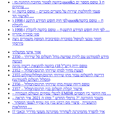
: בקשה לפטור מחובת התקנת מז;quot&ח 3 טופס מספר ים ב
עותקים …
) ( פעמי להקלטת יצירות על מוצרים מכניים – טופס בקשה
לאישור חד …
) 1998 ( לפי חוק חופש המידע התשנ;quot&ח – טופס בקשה
לקבלת …
) 1998 ( לפי חוק חופש המידע התשנ;ח – טופס בקשה לקבלת …
סוגי סוכרת בהריון
חומר טבעי לטיפול בסוכרת ובסיבוכיה המופק משמרים ניצה
מירסקי
אזור אישי ממשלתי
2350 – מידע לסטודנט עם לקות שמיעה-נוהל תשלום סל שירותי
הנגשה
טופס ירוק (רש”ל 18) בקשה להוצאת רישיון נהיגה
2352 – הצעת מחיר למתן שירותי תרגום/תמלול
2355 דרישה לתשלום עבור מתן שירותי תרגום/תמלול/שקלוט
(מסלול תשלום לסטודנט)
2356 – טופס דיווח שעות מתן שירותי תרגום/תמלול
2357 – אישור קבלת תשלום בגין תרגום/תמלול
– לבעלי עסקים ובעולם העבודה EMDR מה הקשר בין חסמים …
– משבר הקורונה “? נורמלי החדש ” ומהו ה 2021 איך תראה
, התעשייה , פיצויי מס רכוש בגין נזק עקיף לענפי המסחר
החקלאות …
!? איך להפרד מהמיגרנה לשחרור ממיגרנה מעשי מדריך וכאבי