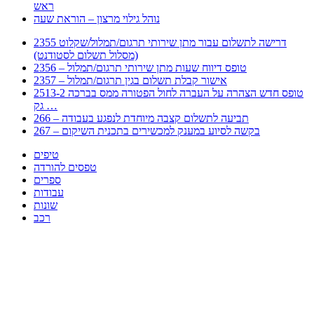
ראש
נוהל גילוי מרצון – הוראת שעה
2355 דרישה לתשלום עבור מתן שירותי תרגום/תמלול/שקלוט
(מסלול תשלום לסטודנט)
2356 – טופס דיווח שעות מתן שירותי תרגום/תמלול
2357 – אישור קבלת תשלום בגין תרגום/תמלול
2513-2 טופס חדש הצהרה על העברה לחול הפטורה ממס בברכה
גק …
266 – תביעה לתשלום קצבה מיוחדת לנפגע בעבודה
267 – בקשה לסיוע במענק למכשירים בתכנית השיקום
טיפים
טפסים להורדה
ספרים
עבודות
שונות
רכב
Huppert הינו אלגוריתם המחפש עבורכם מסמכים, מצגות, טפסים, ספרים, עבודות, מבחנים
וכל סוג מסמך שיכולילהקל על חיי היום יום. המנוע הוקם בכדי לחסוך לכם את המאמץ
המייגע בחיפוש אינטנסיבי באתרים ואתרי הממשלה באמצעות Huppert, תוכלו למצוא
ספרים להורדה, וכל סוג מסמך בעצם שתחפצו בו בקלות ובמהירות. האתר אינו אחראי לתוכן
היות והוא נשאב בצורה אוטמטית, כל התוכן הנשאב חשוף בצורה ציבורית לכל. במידה
וראיתם תוכן שפוגע בכם אנא שלחו לנו מייל ונדאג להסירו