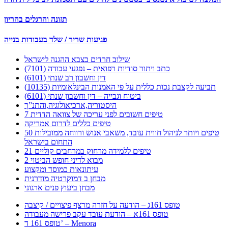
תזונה והרגלים בהריון
פגיעות שריר / שלד בעבודות בנייה
שילוב חרדים בצבא ההגנה לישראל
כתב ויתור סודיות רפואית – נפגעי עבודה (7101)
דין וחשבון רב שנתי (6101)
תביעה לקצבת נכות כללית על פי האמנות הבינלאומיות (10135)
ביטוח וגבייה – דין וחשבון שנתי (6101)
היסטוריה,ארכיאולוגיה,והתנ”ך
7 טיפים חשובים לפני עריכה של צוואה הדדית
טיפים כללים לדרום אמריקה
50 טיפים ויותר לניהול חווית עובד, משאבי אנוש ורווחה ממובילות
התחום בישראל
21 טיפים ללמידה מרחוק במרחבים קוליים
מבוא לדיני חופש הביטוי 2
עיתונאות כמוסד ומקצוע
מבחן ב דמוקרטיה מודרנית
מבחן ביעוץ פנים ארגוני
טופס 161ג – הודעה על חזרה מרצף פיצויים / קיצבה
טופס 161א – הודעת עובד עקב פרישה מעבודה
טופס 161 ד’ – Menora