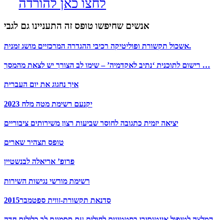
לחצו כאן להורדה
אנשים שחיפשו טופס זה התעניינו גם לגבי
אשכול תקשורת ופוליטיקה רכיבי ההגדרה המרכזיים מושג זמנית.
רישום לתוכנית ‘נתיב לאקדמיה’ – שימו לב הצורך יש לצאת מהמסך …
איך נחגוג את יום העברית
יקנעם רשימת מטה מלח 2023
יציאה יזמית כתגובה לחוסר שביעות רצון משירותים ציבוריים
טופס תצהיר שארים
פרופ’ אריאלה לבנשטיין
רשימת מורשי נגישות השירות
סדנאת תקשורת-זווית ספטמבר2015
המלצה לטיפול אינטנסיבי בסטטינים לחולים עם תסמונת לב כלילית חדה