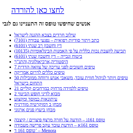
לחצו כאן להורדה
אנשים שחיפשו טופס זה התעניינו גם לגבי
שילוב חרדים בצבא ההגנה לישראל
כתב ויתור סודיות רפואית – נפגעי עבודה (7101)
דין וחשבון רב שנתי (6101)
תביעה לקצבת נכות כללית על פי האמנות הבינלאומיות (10135)
ביטוח וגבייה – דין וחשבון שנתי (6101)
היסטוריה,ארכיאולוגיה,והתנ”ך
7 טיפים חשובים לפני עריכה של צוואה הדדית
טיפים כללים לדרום אמריקה
50 טיפים ויותר לניהול חווית עובד, משאבי אנוש ורווחה ממובילות
התחום בישראל
21 טיפים ללמידה מרחוק במרחבים קוליים
מבוא לדיני חופש הביטוי 2
עיתונאות כמוסד ומקצוע
מבחן ב דמוקרטיה מודרנית
מבחן ביעוץ פנים ארגוני
טופס 161ג – הודעה על חזרה מרצף פיצויים / קיצבה
טופס 161א – הודעת עובד עקב פרישה מעבודה
טופס 161 ד’ – Menora