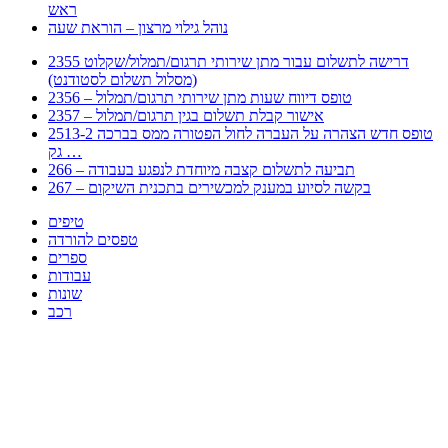
ראש
נוהל גילוי מרצון – הוראת שעה
2355 דרישה לתשלום עבור מתן שירותי תרגום/תמלול/שקלוט
(מסלול תשלום לסטודנט)
2356 – טופס דיווח שעות מתן שירותי תרגום/תמלול
2357 – אישור קבלת תשלום בגין תרגום/תמלול
2513-2 טופס חדש הצהרה על העברה לחול הפטורה ממס בברכה
גק …
266 – תביעה לתשלום קצבה מיוחדת לנפגע בעבודה
267 – בקשה לסיוע במענק למכשירים בתכנית השיקום
טיפים
טפסים להורדה
ספרים
עבודות
שונות
רכב
Huppert הינו אלגוריתם המחפש עבורכם מסמכים, מצגות, טפסים, ספרים, עבודות, מבחנים
וכל סוג מסמך שיכולילהקל על חיי היום יום. המנוע הוקם בכדי לחסוך לכם את המאמץ
המייגע בחיפוש אינטנסיבי באתרים ואתרי הממשלה באמצעות Huppert, תוכלו למצוא
ספרים להורדה, וכל סוג מסמך בעצם שתחפצו בו בקלות ובמהירות. האתר אינו אחראי לתוכן
היות והוא נשאב בצורה אוטמטית, כל התוכן הנשאב חשוף בצורה ציבורית לכל. במידה
וראיתם תוכן שפוגע בכם אנא שלחו לנו מייל ונדאג להסירו