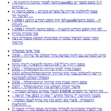
: בקשה לפטור מחובת התקנת מז;quot&ח 3 טופס מספר ים ב
עותקים …
) ( פעמי להקלטת יצירות על מוצרים מכניים – טופס בקשה
לאישור חד …
) 1998 ( לפי חוק חופש המידע התשנ;quot&ח – טופס בקשה
לקבלת …
) 1998 ( לפי חוק חופש המידע התשנ;ח – טופס בקשה לקבלת …
סוגי סוכרת בהריון
חומר טבעי לטיפול בסוכרת ובסיבוכיה המופק משמרים ניצה
מירסקי
אזור אישי ממשלתי
2350 – מידע לסטודנט עם לקות שמיעה-נוהל תשלום סל שירותי
הנגשה
טופס ירוק (רש”ל 18) בקשה להוצאת רישיון נהיגה
2352 – הצעת מחיר למתן שירותי תרגום/תמלול
2355 דרישה לתשלום עבור מתן שירותי תרגום/תמלול/שקלוט
(מסלול תשלום לסטודנט)
2356 – טופס דיווח שעות מתן שירותי תרגום/תמלול
2357 – אישור קבלת תשלום בגין תרגום/תמלול
– לבעלי עסקים ובעולם העבודה EMDR מה הקשר בין חסמים …
– משבר הקורונה “? נורמלי החדש ” ומהו ה 2021 איך תראה
, התעשייה , פיצויי מס רכוש בגין נזק עקיף לענפי המסחר
החקלאות …
!? איך להפרד מהמיגרנה לשחרור ממיגרנה מעשי מדריך וכאבי