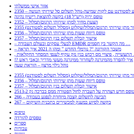
אזור אישי ממשלתי
 – מידע לסטודנט עם לקות שמיעה-נוהל תשלום סל שירותי הנגשה
טופס ירוק (רש”ל 18) בקשה להוצאת רישיון נהיגה
2352 – הצעת מחיר למתן שירותי תרגום/תמלול
עבור מתן שירותי תרגום/תמלול/שקלוט (מסלול תשלום לסטודנט)
2356 – טופס דיווח שעות מתן שירותי תרגום/תמלול
2357 – אישור קבלת תשלום בגין תרגום/תמלול
– לבעלי עסקים ובעולם העבודה EMDR מה הקשר בין חסמים …
– משבר הקורונה “? נורמלי החדש ” ומהו ה 2021 איך תראה
לענפי המסחר החקלאות …
!? איך להפרד מהמיגרנה לשחרור ממיגרנה מעשי מדריך וכאבי ראש
נוהל גילוי מרצון – הוראת שעה
עבור מתן שירותי תרגום/תמלול/שקלוט (מסלול תשלום לסטודנט)
2356 – טופס דיווח שעות מתן שירותי תרגום/תמלול
2357 – אישור קבלת תשלום בגין תרגום/תמלול
266 – תביעה לתשלום קצבה מיוחדת לנפגע בעבודה
267 – בקשה לסיוע במענק למכשירים בתכנית השיקום
טיפים
טפסים להורדה
ספרים
עבודות
שונות