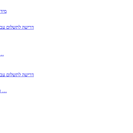
2350
2355 דרישה לתשלום 
, התעשייה , פיצויי מס רכוש בגין נזק עקיף 
2355 דרישה לתשלום 
2513-2 טופס חדש הצהרה על העברה לחול הפטורה ממס בברכה גק …