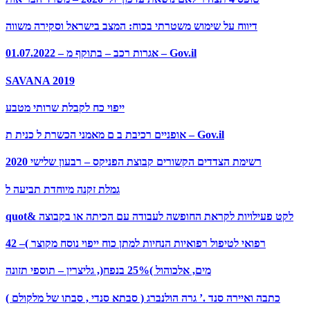
דיווח על שימוש משטרתי בכוח: המצב בישראל וסקירה משווה
אגרות רכב – בתוקף מ – 01.07.2022 – Gov.il
SAVANA 2019
ייפוי כח לקבלת שרותי מטבע
אופניים רכיבת ב ם מאמני הכשרת ל כנית ת – Gov.il
רשימת הצדדים הקשורים קבוצת הפניקס – רבעון שלישי 2020
גמלת זקנה מיוחדת תביעה ל
quot& לקט פעילויות לקראת החופשה לעבודה עם הכיתה או בקבוצה
רפואי לטיפול רפואיות הנחיות למתן כוח ייפוי נוסח מקוצר )– 42
מים, אלכוהול )25% בנפח(, גליצרין – תוספי תזונה
כתבה ואיירה סנד .’ גרה הולנברג ( סבתא סנדי , סבתו של מלקולם )