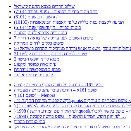
שילוב חרדים בצבא ההגנה לישראל
כתב ויתור סודיות רפואית – נפגעי עבודה (7101)
דין וחשבון רב שנתי (6101)
תביעה לקצבת נכות כללית על פי האמנות הבינלאומיות (10135)
ביטוח וגבייה – דין וחשבון שנתי (6101)
היסטוריה,ארכיאולוגיה,והתנ”ך
7 טיפים חשובים לפני עריכה של צוואה הדדית
טיפים כללים לדרום אמריקה
ר לניהול חווית עובד, משאבי אנוש ורווחה ממובילות התחום בישראל
21 טיפים ללמידה מרחוק במרחבים קוליים
מבוא לדיני חופש הביטוי 2
עיתונאות כמוסד ומקצוע
מבחן ב דמוקרטיה מודרנית
מבחן ביעוץ פנים ארגוני
טופס 161ג – הודעה על חזרה מרצף פיצויים / קיצבה
טופס 161א – הודעת עובד עקב פרישה מעבודה
טופס 161 ד’ – Menora
) 1998 ( לפי חוק חופש המידע התשנ;ח – טופס בקשה לקבלת …
סוגי סוכרת בהריון
חומר טבעי לטיפול בסוכרת ובסיבוכיה המופק משמרים ניצה מירסקי