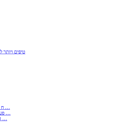
50 טיפים ויות
: בקשה לפטור מחובת התקנת מז;quot&ח 3 טופס מספר ים ב עותקים …
) ( פעמי להקלטת יצירות על מוצרים מכניים – טופס בקשה לאישור חד …
) 1998 ( לפי חוק חופש המידע התשנ;quot&ח – טופס בקשה לקבלת …