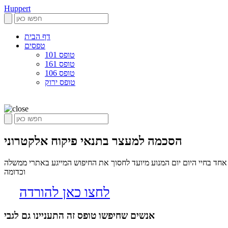
Huppert
דף הבית
טפסים
טופס 101
טופס 161
טופס 106
טופס ירוק
הסכמה למעצר בתנאי פיקוח אלקטרוני
חד בחיי היום יום המנוע מיועד לחסוך את החיפוש המייגע באתרי ממשלה
וכדומה
לחצו כאן להורדה
אנשים שחיפשו טופס זה התעניינו גם לגבי