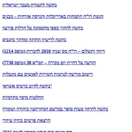
בקשה לתעודת מעבר ישראלית
הגשת דו”ח התמחות באדריכלות והנדסה אזרחית – מבנים
בקשה להחזר כספי מהממונה על חדלות פירעון
בקשה לרישיון החזקה ומחקר בקנביס
דיווח ותשלום – דו”ח מס שנתי 2018 לחברות (טופס 1214)
הודעה על דחיית יום מכירה – תמ”א 38 (טופס 7738)
רישום מורשה לנגישות השירות לאנשים עם מוגבלות
בקשה לחיוב כרטיס אשראי’
החלטות מיסוי מקדמיות
בקשה לתיקון טעות סופר במרשם המקרקעין ביהודה ושומרון
הרצאת פרטים בתיק עיקרי