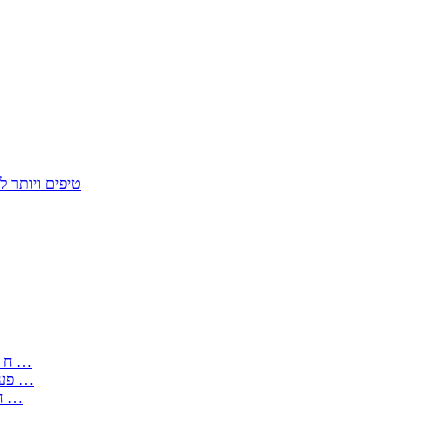
50 טיפים ויות
: בקשה לפטור מחובת התקנת מז;quot&ח 3 טופס מספר ים ב עותקים …
) ( פעמי להקלטת יצירות על מוצרים מכניים – טופס בקשה לאישור חד …
) 1998 ( לפי חוק חופש המידע התשנ;quot&ח – טופס בקשה לקבלת …