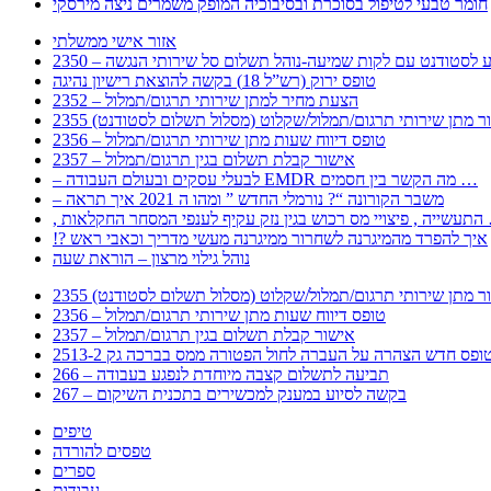
חומר טבעי לטיפול בסוכרת ובסיבוכיה המופק משמרים ניצה מירסקי
אזור אישי ממשלתי
 – מידע לסטודנט עם לקות שמיעה-נוהל תשלום סל שירותי הנגשה
טופס ירוק (רש”ל 18) בקשה להוצאת רישיון נהיגה
2352 – הצעת מחיר למתן שירותי תרגום/תמלול
עבור מתן שירותי תרגום/תמלול/שקלוט (מסלול תשלום לסטודנט)
2356 – טופס דיווח שעות מתן שירותי תרגום/תמלול
2357 – אישור קבלת תשלום בגין תרגום/תמלול
– לבעלי עסקים ובעולם העבודה EMDR מה הקשר בין חסמים …
– משבר הקורונה “? נורמלי החדש ” ומהו ה 2021 איך תראה
לענפי המסחר החקלאות …
!? איך להפרד מהמיגרנה לשחרור ממיגרנה מעשי מדריך וכאבי ראש
נוהל גילוי מרצון – הוראת שעה
עבור מתן שירותי תרגום/תמלול/שקלוט (מסלול תשלום לסטודנט)
2356 – טופס דיווח שעות מתן שירותי תרגום/תמלול
2357 – אישור קבלת תשלום בגין תרגום/תמלול
266 – תביעה לתשלום קצבה מיוחדת לנפגע בעבודה
267 – בקשה לסיוע במענק למכשירים בתכנית השיקום
טיפים
טפסים להורדה
ספרים
עבודות