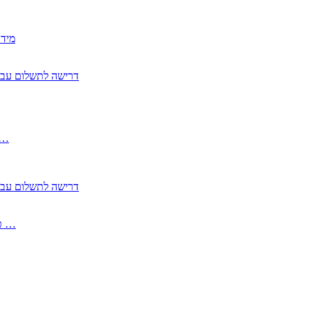
2350
2355 דרישה לתשלום 
, התעשייה , פיצויי מס רכוש בגין נזק עקיף 
2355 דרישה לתשלום 
2513-2 טופס חדש הצהרה על העברה לחול הפטורה ממס בברכה גק …