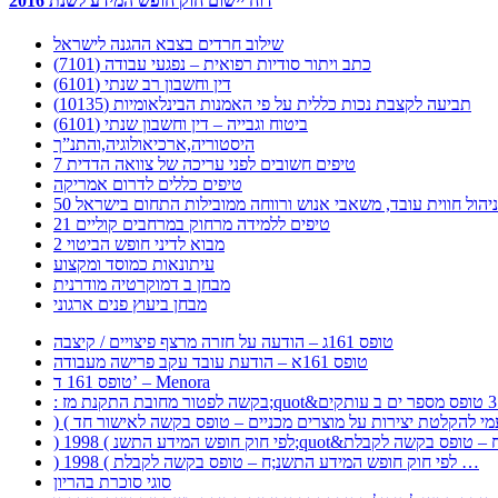
דוח יישום חוק חופש המידע לשנת 2016
שילוב חרדים בצבא ההגנה לישראל
כתב ויתור סודיות רפואית – נפגעי עבודה (7101)
דין וחשבון רב שנתי (6101)
תביעה לקצבת נכות כללית על פי האמנות הבינלאומיות (10135)
ביטוח וגבייה – דין וחשבון שנתי (6101)
היסטוריה,ארכיאולוגיה,והתנ”ך
7 טיפים חשובים לפני עריכה של צוואה הדדית
טיפים כללים לדרום אמריקה
ר לניהול חווית עובד, משאבי אנוש ורווחה ממובילות התחום בישראל
21 טיפים ללמידה מרחוק במרחבים קוליים
מבוא לדיני חופש הביטוי 2
עיתונאות כמוסד ומקצוע
מבחן ב דמוקרטיה מודרנית
מבחן ביעוץ פנים ארגוני
טופס 161ג – הודעה על חזרה מרצף פיצויים / קיצבה
טופס 161א – הודעת עובד עקב פרישה מעבודה
טופס 161 ד’ – Menora
) 1998 ( לפי חוק חופש המידע התשנ;ח – טופס בקשה לקבלת …
סוגי סוכרת בהריון