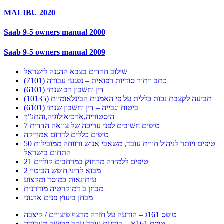
MALIBU 2020
Saab 9-5 owners manual 2000
Saab 9-5 owners manual 2009
שילוב חרדים בצבא ההגנה לישראל
כתב ויתור סודיות רפואית – נפגעי עבודה (7101)
דין וחשבון רב שנתי (6101)
תביעה לקצבת נכות כללית על פי האמנות הבינלאומיות (10135)
ביטוח וגבייה – דין וחשבון שנתי (6101)
היסטוריה,ארכיאולוגיה,והתנ”ך
7 טיפים חשובים לפני עריכה של צוואה הדדית
טיפים כללים לדרום אמריקה
50 טיפים ויותר לניהול חווית עובד, משאבי אנוש ורווחה ממובילות
התחום בישראל
21 טיפים ללמידה מרחוק במרחבים קוליים
מבוא לדיני חופש הביטוי 2
עיתונאות כמוסד ומקצוע
מבחן ב דמוקרטיה מודרנית
מבחן ביעוץ פנים ארגוני
טופס 161ג – הודעה על חזרה מרצף פיצויים / קיצבה
טופס 161א – הודעת עובד עקב פרישה מעבודה