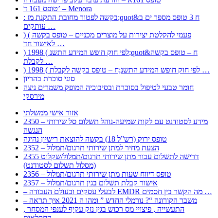
טופס 161 ד’ – Menora
: בקשה לפטור מחובת התקנת מז;quot&ח 3 טופס מספר ים ב
עותקים …
) ( פעמי להקלטת יצירות על מוצרים מכניים – טופס בקשה
לאישור חד …
) 1998 ( לפי חוק חופש המידע התשנ;quot&ח – טופס בקשה
לקבלת …
) 1998 ( לפי חוק חופש המידע התשנ;ח – טופס בקשה לקבלת …
סוגי סוכרת בהריון
חומר טבעי לטיפול בסוכרת ובסיבוכיה המופק משמרים ניצה
מירסקי
אזור אישי ממשלתי
2350 – מידע לסטודנט עם לקות שמיעה-נוהל תשלום סל שירותי
הנגשה
טופס ירוק (רש”ל 18) בקשה להוצאת רישיון נהיגה
2352 – הצעת מחיר למתן שירותי תרגום/תמלול
2355 דרישה לתשלום עבור מתן שירותי תרגום/תמלול/שקלוט
(מסלול תשלום לסטודנט)
2356 – טופס דיווח שעות מתן שירותי תרגום/תמלול
2357 – אישור קבלת תשלום בגין תרגום/תמלול
– לבעלי עסקים ובעולם העבודה EMDR מה הקשר בין חסמים …
– משבר הקורונה “? נורמלי החדש ” ומהו ה 2021 איך תראה
, התעשייה , פיצויי מס רכוש בגין נזק עקיף לענפי המסחר
החקלאות …