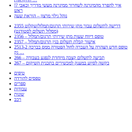
!? איך להפרד מהמיגרנה לשחרור ממיגרנה מעשי מדריך וכאבי
ראש
נוהל גילוי מרצון – הוראת שעה
2355 דרישה לתשלום עבור מתן שירותי תרגום/תמלול/שקלוט
(מסלול תשלום לסטודנט)
2356 – טופס דיווח שעות מתן שירותי תרגום/תמלול
2357 – אישור קבלת תשלום בגין תרגום/תמלול
2513-2 טופס חדש הצהרה על העברה לחול הפטורה ממס בברכה
גק …
266 – תביעה לתשלום קצבה מיוחדת לנפגע בעבודה
267 – בקשה לסיוע במענק למכשירים בתכנית השיקום
טיפים
טפסים להורדה
ספרים
עבודות
שונות
רכב
Huppert הינו אלגוריתם המחפש עבורכם מסמכים, מצגות, טפסים, ספרים, עבודות, מבחנים
וכל סוג מסמך שיכולילהקל על חיי היום יום. המנוע הוקם בכדי לחסוך לכם את המאמץ
המייגע בחיפוש אינטנסיבי באתרים ואתרי הממשלה באמצעות Huppert, תוכלו למצוא
ספרים להורדה, וכל סוג מסמך בעצם שתחפצו בו בקלות ובמהירות. האתר אינו אחראי לתוכן