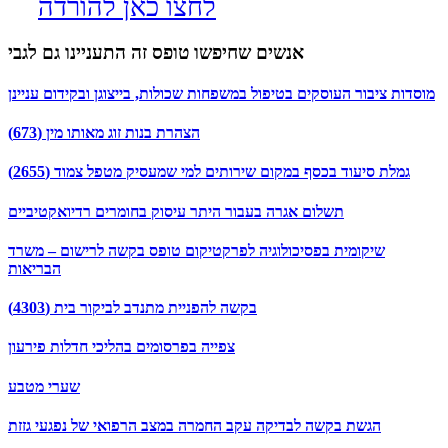
לחצו כאן להורדה
אנשים שחיפשו טופס זה התעניינו גם לגבי
מוסדות ציבור העוסקים בטיפול במשפחות שכולות, בייצוגן ובקידום עניינן
הצהרת בנות זוג מאותו מין (673)
גמלת סיעוד בכסף במקום שירותים למי שמעסיק מטפל צמוד (2655)
תשלום אגרה בעבור היתר עיסוק בחומרים רדיואקטיביים
שיקומית בפסיכולוגיה לפרקטיקום טופס בקשה לרישום – משרד
הבריאות
בקשה להפניית מתנדב לביקור בית (4303)
צפייה בפרסומים בהליכי חדלות פירעון
שערי מטבע
הגשת בקשה לבדיקה עקב החמרה במצב הרפואי של נפגעי גזזת