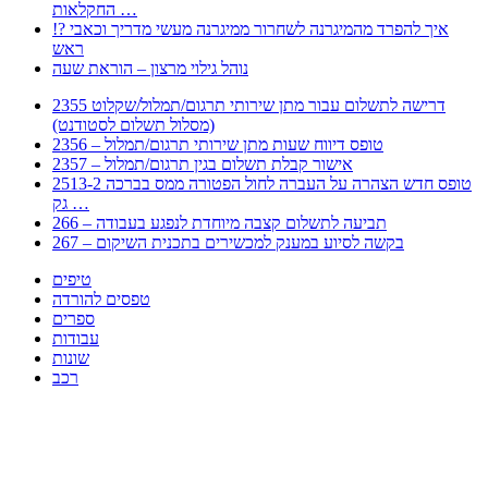
החקלאות …
!? איך להפרד מהמיגרנה לשחרור ממיגרנה מעשי מדריך וכאבי
ראש
נוהל גילוי מרצון – הוראת שעה
2355 דרישה לתשלום עבור מתן שירותי תרגום/תמלול/שקלוט
(מסלול תשלום לסטודנט)
2356 – טופס דיווח שעות מתן שירותי תרגום/תמלול
2357 – אישור קבלת תשלום בגין תרגום/תמלול
2513-2 טופס חדש הצהרה על העברה לחול הפטורה ממס בברכה
גק …
266 – תביעה לתשלום קצבה מיוחדת לנפגע בעבודה
267 – בקשה לסיוע במענק למכשירים בתכנית השיקום
טיפים
טפסים להורדה
ספרים
עבודות
שונות
רכב
Huppert הינו אלגוריתם המחפש עבורכם מסמכים, מצגות, טפסים, ספרים, עבודות, מבחנים
וכל סוג מסמך שיכולילהקל על חיי היום יום. המנוע הוקם בכדי לחסוך לכם את המאמץ
המייגע בחיפוש אינטנסיבי באתרים ואתרי הממשלה באמצעות Huppert, תוכלו למצוא
ספרים להורדה, וכל סוג מסמך בעצם שתחפצו בו בקלות ובמהירות. האתר אינו אחראי לתוכן