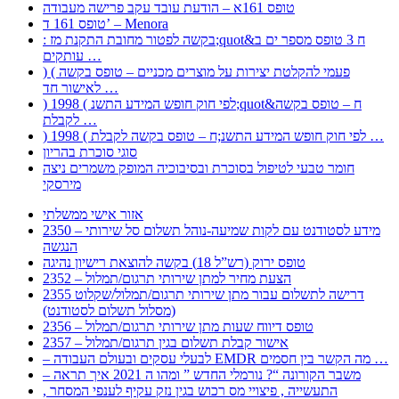
טופס 161א – הודעת עובד עקב פרישה מעבודה
טופס 161 ד’ – Menora
: בקשה לפטור מחובת התקנת מז;quot&ח 3 טופס מספר ים ב
עותקים …
) ( פעמי להקלטת יצירות על מוצרים מכניים – טופס בקשה
לאישור חד …
) 1998 ( לפי חוק חופש המידע התשנ;quot&ח – טופס בקשה
לקבלת …
) 1998 ( לפי חוק חופש המידע התשנ;ח – טופס בקשה לקבלת …
סוגי סוכרת בהריון
חומר טבעי לטיפול בסוכרת ובסיבוכיה המופק משמרים ניצה
מירסקי
אזור אישי ממשלתי
2350 – מידע לסטודנט עם לקות שמיעה-נוהל תשלום סל שירותי
הנגשה
טופס ירוק (רש”ל 18) בקשה להוצאת רישיון נהיגה
2352 – הצעת מחיר למתן שירותי תרגום/תמלול
2355 דרישה לתשלום עבור מתן שירותי תרגום/תמלול/שקלוט
(מסלול תשלום לסטודנט)
2356 – טופס דיווח שעות מתן שירותי תרגום/תמלול
2357 – אישור קבלת תשלום בגין תרגום/תמלול
– לבעלי עסקים ובעולם העבודה EMDR מה הקשר בין חסמים …
– משבר הקורונה “? נורמלי החדש ” ומהו ה 2021 איך תראה
, התעשייה , פיצויי מס רכוש בגין נזק עקיף לענפי המסחר