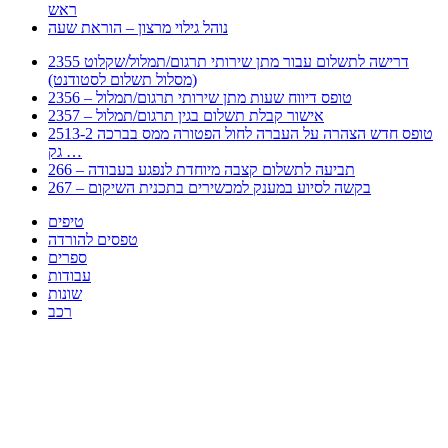
ראש
נוהל גילוי מרצון – הוראת שעה
2355 דרישה לתשלום עבור מתן שירותי תרגום/תמלול/שקלוט
(מסלול תשלום לסטודנט)
2356 – טופס דיווח שעות מתן שירותי תרגום/תמלול
2357 – אישור קבלת תשלום בגין תרגום/תמלול
2513-2 טופס חדש הצהרה על העברה לחול הפטורה ממס בברכה
גק …
266 – תביעה לתשלום קצבה מיוחדת לנפגע בעבודה
267 – בקשה לסיוע במענק למכשירים בתכנית השיקום
טיפים
טפסים להורדה
ספרים
עבודות
שונות
רכב
Huppert הינו אלגוריתם המחפש עבורכם מסמכים, מצגות, טפסים, ספרים, עבודות, מבחנים
וכל סוג מסמך שיכולילהקל על חיי היום יום. המנוע הוקם בכדי לחסוך לכם את המאמץ
המייגע בחיפוש אינטנסיבי באתרים ואתרי הממשלה באמצעות Huppert, תוכלו למצוא
ספרים להורדה, וכל סוג מסמך בעצם שתחפצו בו בקלות ובמהירות. האתר אינו אחראי לתוכן
היות והוא נשאב בצורה אוטמטית, כל התוכן הנשאב חשוף בצורה ציבורית לכל. במידה
וראיתם תוכן שפוגע בכם אנא שלחו לנו מייל ונדאג להסירו