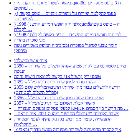
: בקשה לפטור מחובת התקנת מז;quot&ח 3 טופס מספר ים ב
עותקים …
) ( פעמי להקלטת יצירות על מוצרים מכניים – טופס בקשה
לאישור חד …
) 1998 ( לפי חוק חופש המידע התשנ;quot&ח – טופס בקשה
לקבלת …
) 1998 ( לפי חוק חופש המידע התשנ;ח – טופס בקשה לקבלת …
סוגי סוכרת בהריון
חומר טבעי לטיפול בסוכרת ובסיבוכיה המופק משמרים ניצה
מירסקי
אזור אישי ממשלתי
2350 – מידע לסטודנט עם לקות שמיעה-נוהל תשלום סל שירותי
הנגשה
טופס ירוק (רש”ל 18) בקשה להוצאת רישיון נהיגה
2352 – הצעת מחיר למתן שירותי תרגום/תמלול
2355 דרישה לתשלום עבור מתן שירותי תרגום/תמלול/שקלוט
(מסלול תשלום לסטודנט)
2356 – טופס דיווח שעות מתן שירותי תרגום/תמלול
2357 – אישור קבלת תשלום בגין תרגום/תמלול
– לבעלי עסקים ובעולם העבודה EMDR מה הקשר בין חסמים …
– משבר הקורונה “? נורמלי החדש ” ומהו ה 2021 איך תראה
, התעשייה , פיצויי מס רכוש בגין נזק עקיף לענפי המסחר
החקלאות …
!? איך להפרד מהמיגרנה לשחרור ממיגרנה מעשי מדריך וכאבי