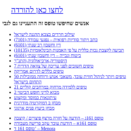
לחצו כאן להורדה
אנשים שחיפשו טופס זה התעניינו גם לגבי
שילוב חרדים בצבא ההגנה לישראל
כתב ויתור סודיות רפואית – נפגעי עבודה (7101)
דין וחשבון רב שנתי (6101)
תביעה לקצבת נכות כללית על פי האמנות הבינלאומיות (10135)
ביטוח וגבייה – דין וחשבון שנתי (6101)
היסטוריה,ארכיאולוגיה,והתנ”ך
7 טיפים חשובים לפני עריכה של צוואה הדדית
טיפים כללים לדרום אמריקה
50 טיפים ויותר לניהול חווית עובד, משאבי אנוש ורווחה ממובילות
התחום בישראל
21 טיפים ללמידה מרחוק במרחבים קוליים
מבוא לדיני חופש הביטוי 2
עיתונאות כמוסד ומקצוע
מבחן ב דמוקרטיה מודרנית
מבחן ביעוץ פנים ארגוני
טופס 161ג – הודעה על חזרה מרצף פיצויים / קיצבה
טופס 161א – הודעת עובד עקב פרישה מעבודה
טופס 161 ד’ – Menora