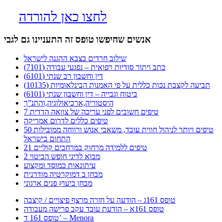
לחצו כאן להורדה
אנשים שחיפשו טופס זה התעניינו גם לגבי
שילוב חרדים בצבא ההגנה לישראל
כתב ויתור סודיות רפואית – נפגעי עבודה (7101)
דין וחשבון רב שנתי (6101)
תביעה לקצבת נכות כללית על פי האמנות הבינלאומיות (10135)
ביטוח וגבייה – דין וחשבון שנתי (6101)
היסטוריה,ארכיאולוגיה,והתנ”ך
7 טיפים חשובים לפני עריכה של צוואה הדדית
טיפים כללים לדרום אמריקה
50 טיפים ויותר לניהול חווית עובד, משאבי אנוש ורווחה ממובילות
התחום בישראל
21 טיפים ללמידה מרחוק במרחבים קוליים
מבוא לדיני חופש הביטוי 2
עיתונאות כמוסד ומקצוע
מבחן ב דמוקרטיה מודרנית
מבחן ביעוץ פנים ארגוני
טופס 161ג – הודעה על חזרה מרצף פיצויים / קיצבה
טופס 161א – הודעת עובד עקב פרישה מעבודה
טופס 161 ד’ – Menora