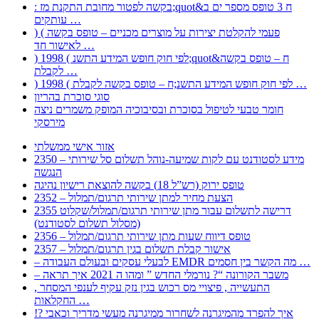
: בקשה לפטור מחובת התקנת מז;quot&ח 3 טופס מספר ים ב
עותקים …
) ( פעמי להקלטת יצירות על מוצרים מכניים – טופס בקשה
לאישור חד …
) 1998 ( לפי חוק חופש המידע התשנ;quot&ח – טופס בקשה
לקבלת …
) 1998 ( לפי חוק חופש המידע התשנ;ח – טופס בקשה לקבלת …
סוגי סוכרת בהריון
חומר טבעי לטיפול בסוכרת ובסיבוכיה המופק משמרים ניצה
מירסקי
אזור אישי ממשלתי
2350 – מידע לסטודנט עם לקות שמיעה-נוהל תשלום סל שירותי
הנגשה
טופס ירוק (רש”ל 18) בקשה להוצאת רישיון נהיגה
2352 – הצעת מחיר למתן שירותי תרגום/תמלול
2355 דרישה לתשלום עבור מתן שירותי תרגום/תמלול/שקלוט
(מסלול תשלום לסטודנט)
2356 – טופס דיווח שעות מתן שירותי תרגום/תמלול
2357 – אישור קבלת תשלום בגין תרגום/תמלול
– לבעלי עסקים ובעולם העבודה EMDR מה הקשר בין חסמים …
– משבר הקורונה “? נורמלי החדש ” ומהו ה 2021 איך תראה
, התעשייה , פיצויי מס רכוש בגין נזק עקיף לענפי המסחר
החקלאות …
!? איך להפרד מהמיגרנה לשחרור ממיגרנה מעשי מדריך וכאבי