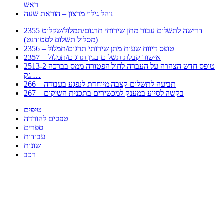
ראש
נוהל גילוי מרצון – הוראת שעה
2355 דרישה לתשלום עבור מתן שירותי תרגום/תמלול/שקלוט
(מסלול תשלום לסטודנט)
2356 – טופס דיווח שעות מתן שירותי תרגום/תמלול
2357 – אישור קבלת תשלום בגין תרגום/תמלול
2513-2 טופס חדש הצהרה על העברה לחול הפטורה ממס בברכה
גק …
266 – תביעה לתשלום קצבה מיוחדת לנפגע בעבודה
267 – בקשה לסיוע במענק למכשירים בתכנית השיקום
טיפים
טפסים להורדה
ספרים
עבודות
שונות
רכב
Huppert הינו אלגוריתם המחפש עבורכם מסמכים, מצגות, טפסים, ספרים, עבודות, מבחנים
וכל סוג מסמך שיכולילהקל על חיי היום יום. המנוע הוקם בכדי לחסוך לכם את המאמץ
המייגע בחיפוש אינטנסיבי באתרים ואתרי הממשלה באמצעות Huppert, תוכלו למצוא
ספרים להורדה, וכל סוג מסמך בעצם שתחפצו בו בקלות ובמהירות. האתר אינו אחראי לתוכן
היות והוא נשאב בצורה אוטמטית, כל התוכן הנשאב חשוף בצורה ציבורית לכל. במידה
וראיתם תוכן שפוגע בכם אנא שלחו לנו מייל ונדאג להסירו