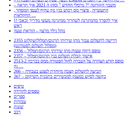
– משבר הקורונה “? נורמלי החדש ” ומהו ה 2021 איך תראה
, התעשייה , פיצויי מס רכוש בגין נזק עקיף לענפי המסחר
החקלאות …
!? איך להפרד מהמיגרנה לשחרור ממיגרנה מעשי מדריך וכאבי
ראש
נוהל גילוי מרצון – הוראת שעה
2355 דרישה לתשלום עבור מתן שירותי תרגום/תמלול/שקלוט
(מסלול תשלום לסטודנט)
2356 – טופס דיווח שעות מתן שירותי תרגום/תמלול
2357 – אישור קבלת תשלום בגין תרגום/תמלול
2513-2 טופס חדש הצהרה על העברה לחול הפטורה ממס בברכה
גק …
266 – תביעה לתשלום קצבה מיוחדת לנפגע בעבודה
267 – בקשה לסיוע במענק למכשירים בתכנית השיקום
טיפים
טפסים להורדה
ספרים
עבודות
שונות
רכב
Huppert הינו אלגוריתם המחפש עבורכם מסמכים, מצגות, טפסים, ספרים, עבודות, מבחנים
וכל סוג מסמך שיכולילהקל על חיי היום יום. המנוע הוקם בכדי לחסוך לכם את המאמץ