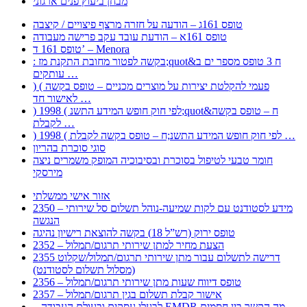
מבחן ביעוץ פנים ארגוני
טופס 161ג – הודעה על חזרה מרצף פיצויים / קיצבה
טופס 161א – הודעת עובד עקב פרישה מעבודה
טופס 161 ד’ – Menora
: בקשה לפטור מחובת התקנת מז;quot&ח 3 טופס מספר ים ב
עותקים …
) ( פעמי להקלטת יצירות על מוצרים מכניים – טופס בקשה
לאישור חד …
) 1998 ( לפי חוק חופש המידע התשנ;quot&ח – טופס בקשה
לקבלת …
) 1998 ( לפי חוק חופש המידע התשנ;ח – טופס בקשה לקבלת …
סוגי סוכרת בהריון
חומר טבעי לטיפול בסוכרת ובסיבוכיה המופק משמרים ניצה
מירסקי
אזור אישי ממשלתי
2350 – מידע לסטודנט עם לקות שמיעה-נוהל תשלום סל שירותי
הנגשה
טופס ירוק (רש”ל 18) בקשה להוצאת רישיון נהיגה
2352 – הצעת מחיר למתן שירותי תרגום/תמלול
2355 דרישה לתשלום עבור מתן שירותי תרגום/תמלול/שקלוט
(מסלול תשלום לסטודנט)
2356 – טופס דיווח שעות מתן שירותי תרגום/תמלול
2357 – אישור קבלת תשלום בגין תרגום/תמלול
– לבעלי עסקים ובעולם העבודה EMDR מה הקשר בין חסמים …