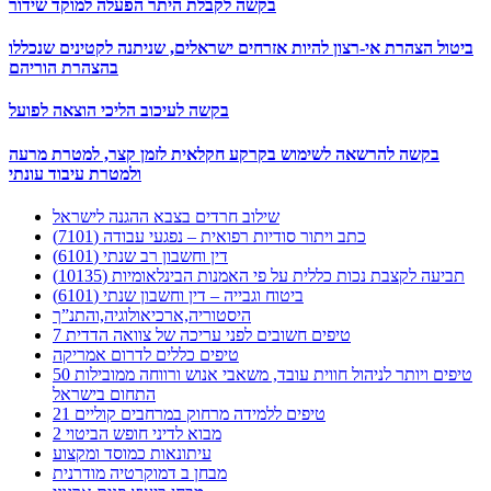
בקשה לקבלת היתר הפעלה למוקד שידור
ביטול הצהרת אי-רצון להיות אזרחים ישראלים, שניתנה לקטינים שנכללו
בהצהרת הוריהם
בקשה לעיכוב הליכי הוצאה לפועל
בקשה להרשאה לשימוש בקרקע חקלאית לזמן קצר, למטרת מרעה
ולמטרת עיבוד עונתי
שילוב חרדים בצבא ההגנה לישראל
כתב ויתור סודיות רפואית – נפגעי עבודה (7101)
דין וחשבון רב שנתי (6101)
תביעה לקצבת נכות כללית על פי האמנות הבינלאומיות (10135)
ביטוח וגבייה – דין וחשבון שנתי (6101)
היסטוריה,ארכיאולוגיה,והתנ”ך
7 טיפים חשובים לפני עריכה של צוואה הדדית
טיפים כללים לדרום אמריקה
50 טיפים ויותר לניהול חווית עובד, משאבי אנוש ורווחה ממובילות
התחום בישראל
21 טיפים ללמידה מרחוק במרחבים קוליים
מבוא לדיני חופש הביטוי 2
עיתונאות כמוסד ומקצוע
מבחן ב דמוקרטיה מודרנית