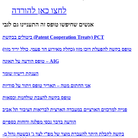
לחצו כאן להורדה
אנשים שחיפשו טופס זה התעניינו גם לגבי
ביטולים בבקשת (Patent Cooperation Treaty) PCT
טופס בקשה להפעלת דוכן מזון (כחלק מאירוע חד פעמי, כולל יריד מזון)
טופס הודעה על תאונה – AIG
הענקת רישיון שומר
אני החתום מטה – תאריך טופס ויתור על סודיות
טופס בקשה להצבת שולחנות וכסאות
פנייה למרכזים הארציים במעבדה הארצית לבריאות הציבור תל אביב
הודעה בדבר נכסי מפלגה ודוחות כספיים
בקשה לקבלת היתר להעברת מוצר של מפ”י לצד ג’ (בשטח גדול מ-