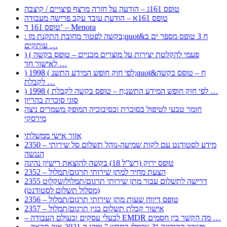
טופס 161ג – הודעה על חזרה מרצף פיצויים / קיצבה
טופס 161א – הודעת עובד עקב פרישה מעבודה
טופס 161 ד’ – Menora
: בקשה לפטור מחובת התקנת מז;quot&ח 3 טופס מספר ים ב
עותקים …
) ( פעמי להקלטת יצירות על מוצרים מכניים – טופס בקשה
לאישור חד …
) 1998 ( לפי חוק חופש המידע התשנ;quot&ח – טופס בקשה
לקבלת …
) 1998 ( לפי חוק חופש המידע התשנ;ח – טופס בקשה לקבלת …
סוגי סוכרת בהריון
חומר טבעי לטיפול בסוכרת ובסיבוכיה המופק משמרים ניצה
מירסקי
אזור אישי ממשלתי
2350 – מידע לסטודנט עם לקות שמיעה-נוהל תשלום סל שירותי
הנגשה
טופס ירוק (רש”ל 18) בקשה להוצאת רישיון נהיגה
2352 – הצעת מחיר למתן שירותי תרגום/תמלול
2355 דרישה לתשלום עבור מתן שירותי תרגום/תמלול/שקלוט
(מסלול תשלום לסטודנט)
2356 – טופס דיווח שעות מתן שירותי תרגום/תמלול
2357 – אישור קבלת תשלום בגין תרגום/תמלול
– לבעלי עסקים ובעולם העבודה EMDR מה הקשר בין חסמים …
– משבר הקורונה “? נורמלי החדש ” ומהו ה 2021 איך תראה