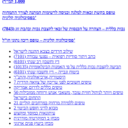
1,000 קמ”ר)
טופס בקשת זכאות למלגה וכניסה לרשימות המתנה לצורך התמחות
בפסיכולוגיה קלינית’
נכות כללית – הצהרה על הכנסות של זכאי לקצבת נכות ובן/בת זוג (7843)
פסיכולוגיה קלינית – טופס ריכוז נתוני חו”ל’
שילוב חרדים בצבא ההגנה לישראל
כתב ויתור סודיות רפואית – נפגעי עבודה (7101)
דין וחשבון רב שנתי (6101)
תביעה לקצבת נכות כללית על פי האמנות הבינלאומיות (10135)
ביטוח וגבייה – דין וחשבון שנתי (6101)
היסטוריה,ארכיאולוגיה,והתנ”ך
7 טיפים חשובים לפני עריכה של צוואה הדדית
טיפים כללים לדרום אמריקה
50 טיפים ויותר לניהול חווית עובד, משאבי אנוש ורווחה ממובילות
התחום בישראל
21 טיפים ללמידה מרחוק במרחבים קוליים
מבוא לדיני חופש הביטוי 2
עיתונאות כמוסד ומקצוע
מבחן ב דמוקרטיה מודרנית
מבחן ביעוץ פנים ארגוני