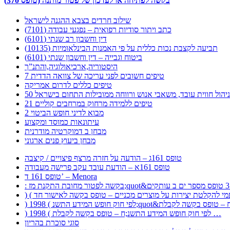
בקשה לפתיחה או לעדכון של פטור מותנה (טופס 370)
שילוב חרדים בצבא ההגנה לישראל
כתב ויתור סודיות רפואית – נפגעי עבודה (7101)
דין וחשבון רב שנתי (6101)
תביעה לקצבת נכות כללית על פי האמנות הבינלאומיות (10135)
ביטוח וגבייה – דין וחשבון שנתי (6101)
היסטוריה,ארכיאולוגיה,והתנ”ך
7 טיפים חשובים לפני עריכה של צוואה הדדית
טיפים כללים לדרום אמריקה
ר לניהול חווית עובד, משאבי אנוש ורווחה ממובילות התחום בישראל
21 טיפים ללמידה מרחוק במרחבים קוליים
מבוא לדיני חופש הביטוי 2
עיתונאות כמוסד ומקצוע
מבחן ב דמוקרטיה מודרנית
מבחן ביעוץ פנים ארגוני
טופס 161ג – הודעה על חזרה מרצף פיצויים / קיצבה
טופס 161א – הודעת עובד עקב פרישה מעבודה
טופס 161 ד’ – Menora
) 1998 ( לפי חוק חופש המידע התשנ;ח – טופס בקשה לקבלת …
סוגי סוכרת בהריון