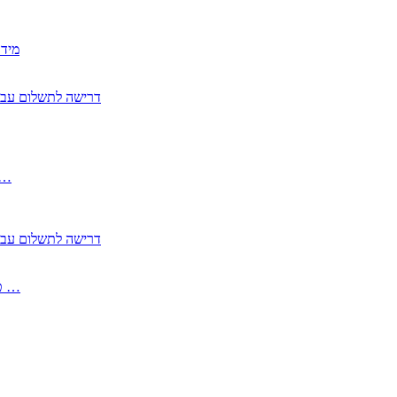
2350
2355 דרישה לתשלום 
, התעשייה , פיצויי מס רכוש בגין נזק עקיף 
2355 דרישה לתשלום 
2513-2 טופס חדש הצהרה על העברה לחול הפטורה ממס בברכה גק …