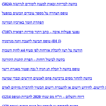
בקשה לבדיקת זכאות למענק לימודים לגרוש/ה (5024)
טופס הצהרה על מספר עובדים קבועים במפעל
הפקדת חומר בארכיון המדינה
נפגעי פעולות איבה – כתב ויתור סודיות רפואית (7107)
טופס תביעה לקצבת זקנה מגרמניה (DI 1ׁׂ)
הודעה על רצון לקבלת אזרחות לפי סעיף 4א לחוק השבות
בקשה לביטול דוחות – הפרת תקנות הקורונה
טופס בקשה ל קבלת תג חניה ל נכה ופטור מאגרת רישוי
בקשה להחזר מסים ברכישת פקס לאנשים חירשים וכבדי שמיעה
לרישום, לחידוש רישום או להעברת רישום תכשיר להדברת מזיקים לאדם
דיווח ותשלום – דו”ח מס שנתי 2020 לחברות (טופס 1214)