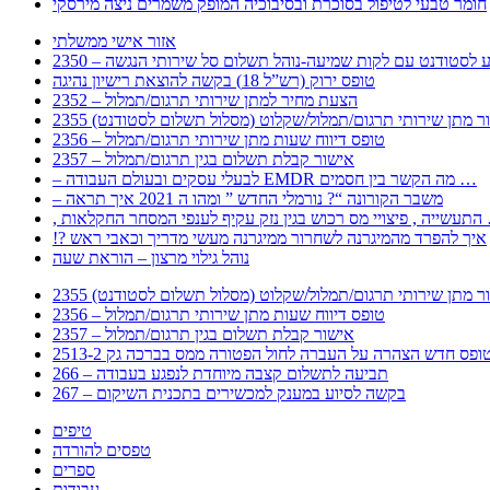
חומר טבעי לטיפול בסוכרת ובסיבוכיה המופק משמרים ניצה מירסקי
אזור אישי ממשלתי
 – מידע לסטודנט עם לקות שמיעה-נוהל תשלום סל שירותי הנגשה
טופס ירוק (רש”ל 18) בקשה להוצאת רישיון נהיגה
2352 – הצעת מחיר למתן שירותי תרגום/תמלול
עבור מתן שירותי תרגום/תמלול/שקלוט (מסלול תשלום לסטודנט)
2356 – טופס דיווח שעות מתן שירותי תרגום/תמלול
2357 – אישור קבלת תשלום בגין תרגום/תמלול
– לבעלי עסקים ובעולם העבודה EMDR מה הקשר בין חסמים …
– משבר הקורונה “? נורמלי החדש ” ומהו ה 2021 איך תראה
לענפי המסחר החקלאות …
!? איך להפרד מהמיגרנה לשחרור ממיגרנה מעשי מדריך וכאבי ראש
נוהל גילוי מרצון – הוראת שעה
עבור מתן שירותי תרגום/תמלול/שקלוט (מסלול תשלום לסטודנט)
2356 – טופס דיווח שעות מתן שירותי תרגום/תמלול
2357 – אישור קבלת תשלום בגין תרגום/תמלול
266 – תביעה לתשלום קצבה מיוחדת לנפגע בעבודה
267 – בקשה לסיוע במענק למכשירים בתכנית השיקום
טיפים
טפסים להורדה
ספרים
עבודות