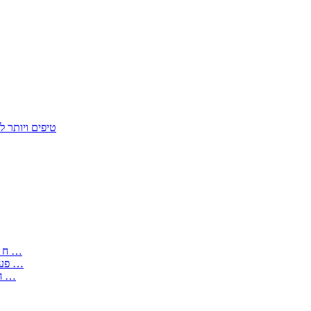
50 טיפים ויות
: בקשה לפטור מחובת התקנת מז;quot&ח 3 טופס מספר ים ב עותקים …
) ( פעמי להקלטת יצירות על מוצרים מכניים – טופס בקשה לאישור חד …
) 1998 ( לפי חוק חופש המידע התשנ;quot&ח – טופס בקשה לקבלת …