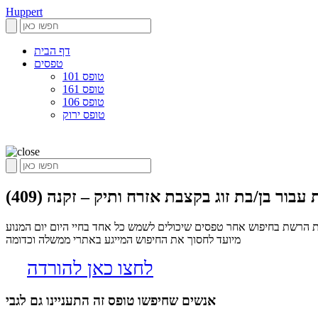
Huppert
דף הבית
טפסים
טופס 101
טופס 161
טופס 106
טופס ירוק
ר בן/בת זוג בקצבת אזרח ותיק – זקנה (409)
 בן/בת זוג בקצבת אזרח ותיק – זקנה (409), הופרט הינו אלגוריתם שסורק את הרשת בחיפוש אחר טפסים שיכולים לשמש כל אחד בחיי היום יום המנוע
מיועד לחסוך את החיפוש המייגע באתרי ממשלה וכדומה
לחצו כאן להורדה
אנשים שחיפשו טופס זה התעניינו גם לגבי