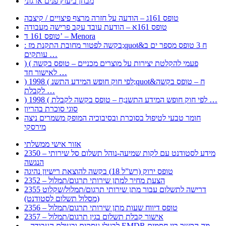
מבחן ביעוץ פנים ארגוני
טופס 161ג – הודעה על חזרה מרצף פיצויים / קיצבה
טופס 161א – הודעת עובד עקב פרישה מעבודה
טופס 161 ד’ – Menora
: בקשה לפטור מחובת התקנת מז;quot&ח 3 טופס מספר ים ב
עותקים …
) ( פעמי להקלטת יצירות על מוצרים מכניים – טופס בקשה
לאישור חד …
) 1998 ( לפי חוק חופש המידע התשנ;quot&ח – טופס בקשה
לקבלת …
) 1998 ( לפי חוק חופש המידע התשנ;ח – טופס בקשה לקבלת …
סוגי סוכרת בהריון
חומר טבעי לטיפול בסוכרת ובסיבוכיה המופק משמרים ניצה
מירסקי
אזור אישי ממשלתי
2350 – מידע לסטודנט עם לקות שמיעה-נוהל תשלום סל שירותי
הנגשה
טופס ירוק (רש”ל 18) בקשה להוצאת רישיון נהיגה
2352 – הצעת מחיר למתן שירותי תרגום/תמלול
2355 דרישה לתשלום עבור מתן שירותי תרגום/תמלול/שקלוט
(מסלול תשלום לסטודנט)
2356 – טופס דיווח שעות מתן שירותי תרגום/תמלול
2357 – אישור קבלת תשלום בגין תרגום/תמלול
– לבעלי עסקים ובעולם העבודה EMDR מה הקשר בין חסמים …