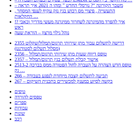
– משבר הקורונה “? נורמלי החדש ” ומהו ה 2021 איך תראה
, התעשייה , פיצויי מס רכוש בגין נזק עקיף לענפי המסחר
החקלאות …
!? איך להפרד מהמיגרנה לשחרור ממיגרנה מעשי מדריך וכאבי
ראש
נוהל גילוי מרצון – הוראת שעה
2355 דרישה לתשלום עבור מתן שירותי תרגום/תמלול/שקלוט
(מסלול תשלום לסטודנט)
2356 – טופס דיווח שעות מתן שירותי תרגום/תמלול
2357 – אישור קבלת תשלום בגין תרגום/תמלול
2513-2 טופס חדש הצהרה על העברה לחול הפטורה ממס בברכה
גק …
266 – תביעה לתשלום קצבה מיוחדת לנפגע בעבודה
267 – בקשה לסיוע במענק למכשירים בתכנית השיקום
טיפים
טפסים להורדה
ספרים
עבודות
שונות
רכב
Huppert הינו אלגוריתם המחפש עבורכם מסמכים, מצגות, טפסים, ספרים, עבודות, מבחנים
וכל סוג מסמך שיכולילהקל על חיי היום יום. המנוע הוקם בכדי לחסוך לכם את המאמץ