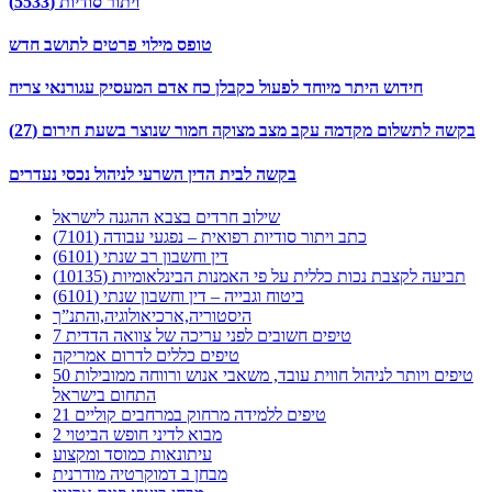
ויתור סודיות (5533)
טופס מילוי פרטים לתושב חדש
חידוש היתר מיוחד לפעול כקבלן כח אדם המעסיק עגורנאי צריח
בקשה לתשלום מקדמה עקב מצב מצוקה חמור שנוצר בשעת חירום (27)
בקשה לבית הדין השרעי לניהול נכסי נעדרים
שילוב חרדים בצבא ההגנה לישראל
כתב ויתור סודיות רפואית – נפגעי עבודה (7101)
דין וחשבון רב שנתי (6101)
תביעה לקצבת נכות כללית על פי האמנות הבינלאומיות (10135)
ביטוח וגבייה – דין וחשבון שנתי (6101)
היסטוריה,ארכיאולוגיה,והתנ”ך
7 טיפים חשובים לפני עריכה של צוואה הדדית
טיפים כללים לדרום אמריקה
50 טיפים ויותר לניהול חווית עובד, משאבי אנוש ורווחה ממובילות
התחום בישראל
21 טיפים ללמידה מרחוק במרחבים קוליים
מבוא לדיני חופש הביטוי 2
עיתונאות כמוסד ומקצוע
מבחן ב דמוקרטיה מודרנית