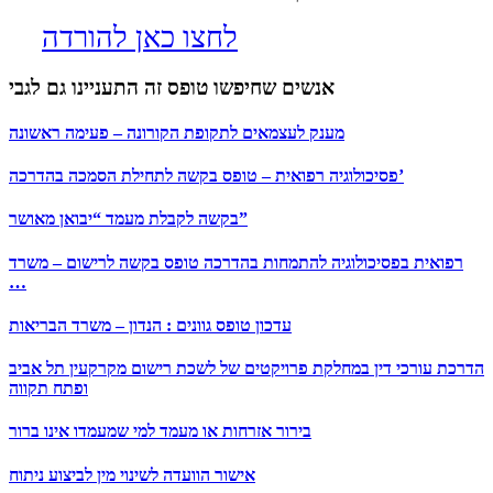
לחצו כאן להורדה
אנשים שחיפשו טופס זה התעניינו גם לגבי
מענק לעצמאים לתקופת הקורונה – פעימה ראשונה
פסיכולוגיה רפואית – טופס בקשה לתחילת הסמכה בהדרכה’
בקשה לקבלת מעמד “יבואן מאושר”
רפואית בפסיכולוגיה להתמחות בהדרכה טופס בקשה לרישום – משרד
…
עדכון טופס גוונים : הנדון – משרד הבריאות
הדרכת עורכי דין במחלקת פרויקטים של לשכת רישום מקרקעין תל אביב
ופתח תקווה
בירור אזרחות או מעמד למי שמעמדו אינו ברור
אישור הוועדה לשינוי מין לביצוע ניתוח