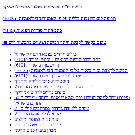
הגשת דו”ח על איסוף ומִחזור של מכלי משקה
תביעה לקצבת נכות כללית על פי האמנות הבינלאומיות (10135)
כתב ויתור סודיות רפואית (7115)
טופס בקשה לקבלת היתר רכישה ושימוש בתכשיר רוש-80
שילוב חרדים בצבא ההגנה לישראל
כתב ויתור סודיות רפואית – נפגעי עבודה (7101)
דין וחשבון רב שנתי (6101)
תביעה לקצבת נכות כללית על פי האמנות הבינלאומיות (10135)
ביטוח וגבייה – דין וחשבון שנתי (6101)
היסטוריה,ארכיאולוגיה,והתנ”ך
7 טיפים חשובים לפני עריכה של צוואה הדדית
טיפים כללים לדרום אמריקה
50 טיפים ויותר לניהול חווית עובד, משאבי אנוש ורווחה ממובילות
התחום בישראל
21 טיפים ללמידה מרחוק במרחבים קוליים
מבוא לדיני חופש הביטוי 2
עיתונאות כמוסד ומקצוע
מבחן ב דמוקרטיה מודרנית
מבחן ביעוץ פנים ארגוני