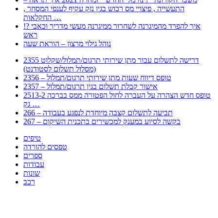
, התעשייה , פיצויי מס רכוש בגין נזק עקיף לענפי המסחר
החקלאות …
!? איך להפרד מהמיגרנה לשחרור ממיגרנה מעשי מדריך וכאבי
ראש
נוהל גילוי מרצון – הוראת שעה
2355 דרישה לתשלום עבור מתן שירותי תרגום/תמלול/שקלוט
(מסלול תשלום לסטודנט)
2356 – טופס דיווח שעות מתן שירותי תרגום/תמלול
2357 – אישור קבלת תשלום בגין תרגום/תמלול
2513-2 טופס חדש הצהרה על העברה לחול הפטורה ממס בברכה
גק …
266 – תביעה לתשלום קצבה מיוחדת לנפגע בעבודה
267 – בקשה לסיוע במענק למכשירים בתכנית השיקום
טיפים
טפסים להורדה
ספרים
עבודות
שונות
רכב
Huppert הינו אלגוריתם המחפש עבורכם מסמכים, מצגות, טפסים, ספרים, עבודות, מבחנים
וכל סוג מסמך שיכולילהקל על חיי היום יום. המנוע הוקם בכדי לחסוך לכם את המאמץ