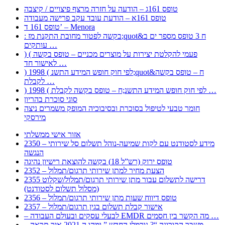
טופס 161ג – הודעה על חזרה מרצף פיצויים / קיצבה
טופס 161א – הודעת עובד עקב פרישה מעבודה
טופס 161 ד’ – Menora
: בקשה לפטור מחובת התקנת מז;quot&ח 3 טופס מספר ים ב
עותקים …
) ( פעמי להקלטת יצירות על מוצרים מכניים – טופס בקשה
לאישור חד …
) 1998 ( לפי חוק חופש המידע התשנ;quot&ח – טופס בקשה
לקבלת …
) 1998 ( לפי חוק חופש המידע התשנ;ח – טופס בקשה לקבלת …
סוגי סוכרת בהריון
חומר טבעי לטיפול בסוכרת ובסיבוכיה המופק משמרים ניצה
מירסקי
אזור אישי ממשלתי
2350 – מידע לסטודנט עם לקות שמיעה-נוהל תשלום סל שירותי
הנגשה
טופס ירוק (רש”ל 18) בקשה להוצאת רישיון נהיגה
2352 – הצעת מחיר למתן שירותי תרגום/תמלול
2355 דרישה לתשלום עבור מתן שירותי תרגום/תמלול/שקלוט
(מסלול תשלום לסטודנט)
2356 – טופס דיווח שעות מתן שירותי תרגום/תמלול
2357 – אישור קבלת תשלום בגין תרגום/תמלול
– לבעלי עסקים ובעולם העבודה EMDR מה הקשר בין חסמים …
– משבר הקורונה “? נורמלי החדש ” ומהו ה 2021 איך תראה