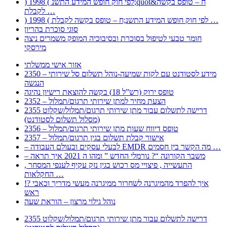
) 1998 ( לפי חוק חופש המידע התשנ;quot&ח – טופס בקשה
לקבלת …
) 1998 ( לפי חוק חופש המידע התשנ;ח – טופס בקשה לקבלת …
סוגי סוכרת בהריון
חומר טבעי לטיפול בסוכרת ובסיבוכיה המופק משמרים ניצה
מירסקי
אזור אישי ממשלתי
2350 – מידע לסטודנט עם לקות שמיעה-נוהל תשלום סל שירותי
הנגשה
טופס ירוק (רש”ל 18) בקשה להוצאת רישיון נהיגה
2352 – הצעת מחיר למתן שירותי תרגום/תמלול
2355 דרישה לתשלום עבור מתן שירותי תרגום/תמלול/שקלוט
(מסלול תשלום לסטודנט)
2356 – טופס דיווח שעות מתן שירותי תרגום/תמלול
2357 – אישור קבלת תשלום בגין תרגום/תמלול
– לבעלי עסקים ובעולם העבודה EMDR מה הקשר בין חסמים …
– משבר הקורונה “? נורמלי החדש ” ומהו ה 2021 איך תראה
, התעשייה , פיצויי מס רכוש בגין נזק עקיף לענפי המסחר
החקלאות …
!? איך להפרד מהמיגרנה לשחרור ממיגרנה מעשי מדריך וכאבי
ראש
נוהל גילוי מרצון – הוראת שעה
2355 דרישה לתשלום עבור מתן שירותי תרגום/תמלול/שקלוט