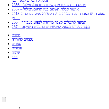
(מסלול תשלום לסטודנט)
2356 – טופס דיווח שעות מתן שירותי תרגום/תמלול
2357 – אישור קבלת תשלום בגין תרגום/תמלול
2513-2 טופס חדש הצהרה על העברה לחול הפטורה ממס בברכה
גק …
266 – תביעה לתשלום קצבה מיוחדת לנפגע בעבודה
267 – בקשה לסיוע במענק למכשירים בתכנית השיקום
טיפים
טפסים להורדה
ספרים
עבודות
שונות
רכב
Huppert הינו אלגוריתם המחפש עבורכם מסמכים, מצגות, טפסים, ספרים, עבודות, מבחנים
וכל סוג מסמך שיכולילהקל על חיי היום יום. המנוע הוקם בכדי לחסוך לכם את המאמץ
המייגע בחיפוש אינטנסיבי באתרים ואתרי הממשלה באמצעות Huppert, תוכלו למצוא
ספרים להורדה, וכל סוג מסמך בעצם שתחפצו בו בקלות ובמהירות. האתר אינו אחראי לתוכן
היות והוא נשאב בצורה אוטמטית, כל התוכן הנשאב חשוף בצורה ציבורית לכל. במידה
וראיתם תוכן שפוגע בכם אנא שלחו לנו מייל ונדאג להסירו
copyrightⒸ 2023