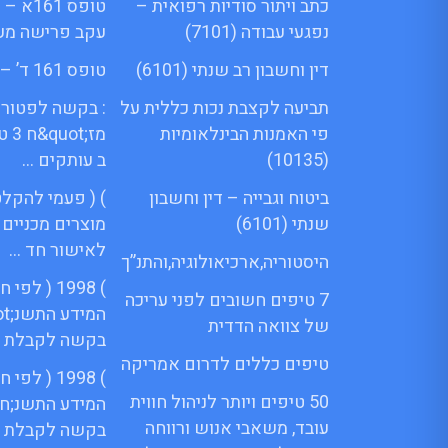
כתב ויתור סודיות רפואית –
טופס 61
נפגעי עבודה (7101)
עקב פרישה מע
דין וחשבון רב שנתי (6101)
טופס 161 ד’ – Menora
תביעה לקצבת נכות כללית על
: בקשה לפטור 
פי האמנות הבינלאומיות
מז;
(10135)
ב עותקים …
ביטוח וגבייה – דין וחשבון
) ( פעמי להקלט
שנתי (6101)
מוצרים מכניים
לאישור חד …
היסטוריה,ארכיאולוגיה,והתנ”ך
) 1998 ( ל
7 טיפים חשובים לפני עריכה
של צוואה הדדית
בקשה לקבלת 
טיפים כללים לדרום אמריקה
) 1998 ( ל
50 טיפים ויותר לניהול חווית
המידע התשנ;ח 
עובד, משאבי אנוש ורווחה
בקשה לקבלת 