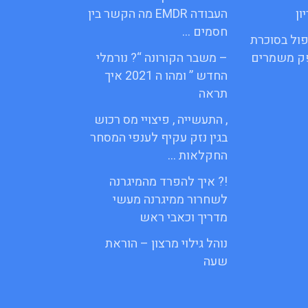
ון
העבודה EMDR מה הקשר בין
חסמים …
פול בסוכרת
פק משמרים
– משבר הקורונה “? נורמלי
החדש ” ומהו ה 2021 איך
תראה
, התעשייה , פיצויי מס רכוש
בגין נזק עקיף לענפי המסחר
החקלאות …
!? איך להפרד מהמיגרנה
לשחרור ממיגרנה מעשי
מדריך וכאבי ראש
נוהל גילוי מרצון – הוראת
שעה