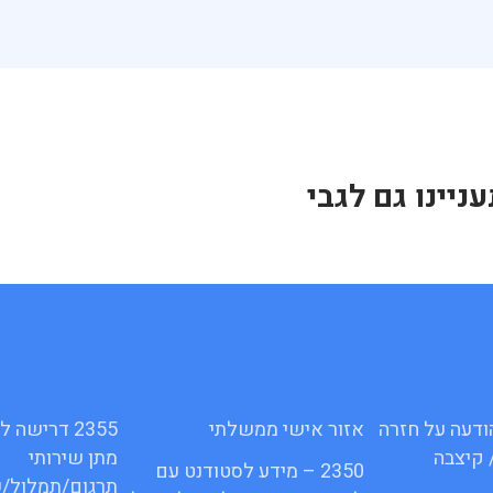
יינו גם לגבי
16ג – הודעה על חזרה
אזור אישי ממשלתי
2355 דרישה
 קיצבה
מתן שירותי
2350 – מידע לסטודנט עם
תרגום/תמלול/