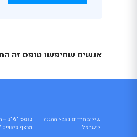
אנשים שחיפשו טופס זה התענ
שילוב חרדים בצבא ההגנה
טופס 1
לישראל
מרצף פיצויים /