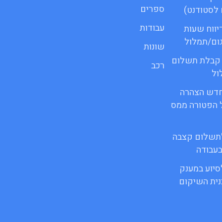
ספרים
לסטודנט)
עבודות
 דיווח שעות
גום/תמלול
שונות
ור קבלת תשלום
רכב
ול
ופס חדש הצהרה
 הפטורה ממס
 לתשלום קצבה
בעבודה
לסיוע במענק
ית השיקום