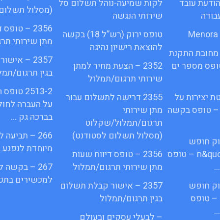
1א – הודעת עובד
לקות שמיעה-נוהל תשלום סל
(מסלול תשלום 
בודה
שירותי הנגשה
2356 – טופס
טופס ירוק (רש”ל 18) בקשה
מתן שירותי תר
להוצאת רישיון נהיגה
מחובת התקנת
2357 – איש
quot&ח 3 טופס מספר ים
2352 – הצעת מחיר למתן
בגין תרגום/תמל
שירותי תרגום/תמלול
2513-2 ט
ת יצירות על
2355 דרישה לתשלום עבור
על העברה לחול
 – טופס בקשה
מתן שירותי
בברכה גק …
תרגום/תמלול/שקלוט
(מסלול תשלום לסטודנט)
266 – תביעה
פי חוק חופש
מיוחדת לנפגע 
המידע התשנ;quot&ח – טופס
2356 – טופס דיווח שעות
…
מתן שירותי תרגום/תמלול
267 – בקשה 
למכשירים בתכנ
פי חוק חופש
2357 – אישור קבלת תשלום
– טופס
בגין תרגום/תמלול
…
– לבעלי עסקים ובעולם