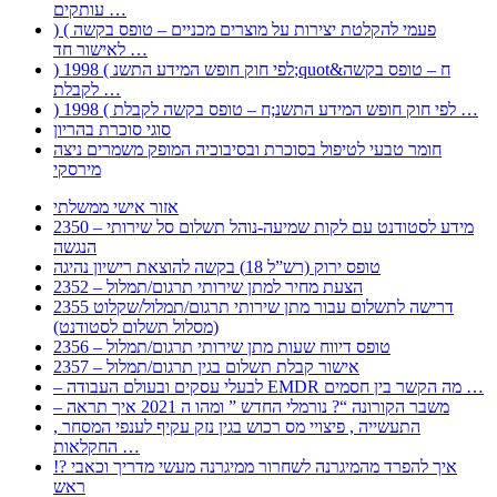
עותקים …
) ( פעמי להקלטת יצירות על מוצרים מכניים – טופס בקשה
לאישור חד …
) 1998 ( לפי חוק חופש המידע התשנ;quot&ח – טופס בקשה
לקבלת …
) 1998 ( לפי חוק חופש המידע התשנ;ח – טופס בקשה לקבלת …
סוגי סוכרת בהריון
חומר טבעי לטיפול בסוכרת ובסיבוכיה המופק משמרים ניצה
מירסקי
אזור אישי ממשלתי
2350 – מידע לסטודנט עם לקות שמיעה-נוהל תשלום סל שירותי
הנגשה
טופס ירוק (רש”ל 18) בקשה להוצאת רישיון נהיגה
2352 – הצעת מחיר למתן שירותי תרגום/תמלול
2355 דרישה לתשלום עבור מתן שירותי תרגום/תמלול/שקלוט
(מסלול תשלום לסטודנט)
2356 – טופס דיווח שעות מתן שירותי תרגום/תמלול
2357 – אישור קבלת תשלום בגין תרגום/תמלול
– לבעלי עסקים ובעולם העבודה EMDR מה הקשר בין חסמים …
– משבר הקורונה “? נורמלי החדש ” ומהו ה 2021 איך תראה
, התעשייה , פיצויי מס רכוש בגין נזק עקיף לענפי המסחר
החקלאות …
!? איך להפרד מהמיגרנה לשחרור ממיגרנה מעשי מדריך וכאבי
ראש