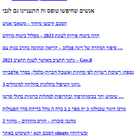
אנשים שחיפשו טופס זה התעניינו גם לגבי
הסכם קיבוצי מיוחד – משאבי אנוש
חוזה ביטוח פירות לעונת 2023 – מסלול ביטוח מורחב
סיפור המקרה של רינה פבלוב – קריאה וכתיבה בקרב בנות עם …
נתוני תקציב מאושר לשנת תקציב 2021 – Gov.il
נספח: רשימת רשויות לפי מחוזות ואשכול חברתי-כלכלי, בסדר אלפביתי
נתוני הטיפול בתלונות בחלוקה למינהלים 3.
שימוש יתר בכימותרפיה ובתרופות למחלות כרוניות בחולי סרטן …
מרכז חינוך טכנולוגי כ ית ספר ב ב כרה ה נוהל בדיקת סדר הפעולות
מחנכי סוכרת – קורס מתקדם – מחזור 2
הסכם תנא י השימוש באתר stingtv ובשירותיו