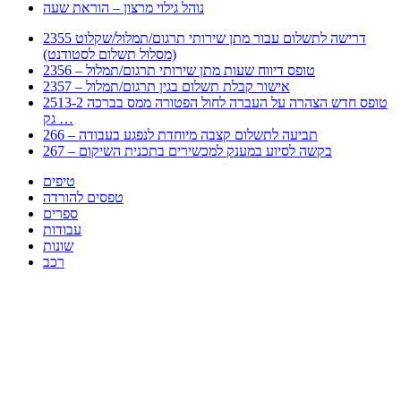
נוהל גילוי מרצון – הוראת שעה
2355 דרישה לתשלום עבור מתן שירותי תרגום/תמלול/שקלוט
(מסלול תשלום לסטודנט)
2356 – טופס דיווח שעות מתן שירותי תרגום/תמלול
2357 – אישור קבלת תשלום בגין תרגום/תמלול
2513-2 טופס חדש הצהרה על העברה לחול הפטורה ממס בברכה
גק …
266 – תביעה לתשלום קצבה מיוחדת לנפגע בעבודה
267 – בקשה לסיוע במענק למכשירים בתכנית השיקום
טיפים
טפסים להורדה
ספרים
עבודות
שונות
רכב
Huppert הינו אלגוריתם המחפש עבורכם מסמכים, מצגות, טפסים, ספרים, עבודות, מבחנים
וכל סוג מסמך שיכולילהקל על חיי היום יום. המנוע הוקם בכדי לחסוך לכם את המאמץ
המייגע בחיפוש אינטנסיבי באתרים ואתרי הממשלה באמצעות Huppert, תוכלו למצוא
ספרים להורדה, וכל סוג מסמך בעצם שתחפצו בו בקלות ובמהירות. האתר אינו אחראי לתוכן
היות והוא נשאב בצורה אוטמטית, כל התוכן הנשאב חשוף בצורה ציבורית לכל. במידה
וראיתם תוכן שפוגע בכם אנא שלחו לנו מייל ונדאג להסירו
copyrightⒸ 2023