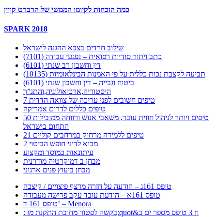
כמה הוכחות לקיומו הממשי של הרברט קוֵיין
SPARK 2018
שילוב חרדים בצבא ההגנה לישראל
כתב ויתור סודיות רפואית – נפגעי עבודה (7101)
דין וחשבון רב שנתי (6101)
תביעה לקצבת נכות כללית על פי האמנות הבינלאומיות (10135)
ביטוח וגבייה – דין וחשבון שנתי (6101)
היסטוריה,ארכיאולוגיה,והתנ”ך
7 טיפים חשובים לפני עריכה של צוואה הדדית
טיפים כללים לדרום אמריקה
50 טיפים ויותר לניהול חווית עובד, משאבי אנוש ורווחה ממובילות
התחום בישראל
21 טיפים ללמידה מרחוק במרחבים קוליים
מבוא לדיני חופש הביטוי 2
עיתונאות כמוסד ומקצוע
מבחן ב דמוקרטיה מודרנית
מבחן ביעוץ פנים ארגוני
טופס 161ג – הודעה על חזרה מרצף פיצויים / קיצבה
טופס 161א – הודעת עובד עקב פרישה מעבודה
טופס 161 ד’ – Menora
: בקשה לפטור מחובת התקנת מז;quot&ח 3 טופס מספר ים ב