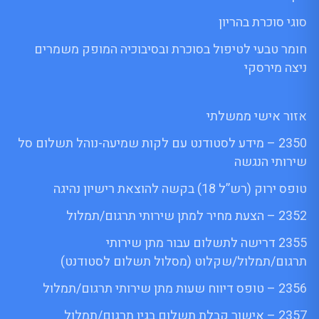
סוגי סוכרת בהריון
חומר טבעי לטיפול בסוכרת ובסיבוכיה המופק משמרים
ניצה מירסקי
אזור אישי ממשלתי
2350 – מידע לסטודנט עם לקות שמיעה-נוהל תשלום סל
שירותי הנגשה
טופס ירוק (רש”ל 18) בקשה להוצאת רישיון נהיגה
2352 – הצעת מחיר למתן שירותי תרגום/תמלול
2355 דרישה לתשלום עבור מתן שירותי
תרגום/תמלול/שקלוט (מסלול תשלום לסטודנט)
2356 – טופס דיווח שעות מתן שירותי תרגום/תמלול
2357 – אישור קבלת תשלום בגין תרגום/תמלול