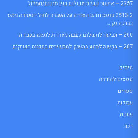
2357 – אישור קבלת תשלום בגין תרגום/תמלול
2513-2 טופס חדש הצהרה על העברה לחול הפטורה ממס
בברכה גק …
266 – תביעה לתשלום קצבה מיוחדת לנפגע בעבודה
267 – בקשה לסיוע במענק למכשירים בתכנית השיקום
טיפים
טפסים להורדה
ספרים
עבודות
שונות
רכב