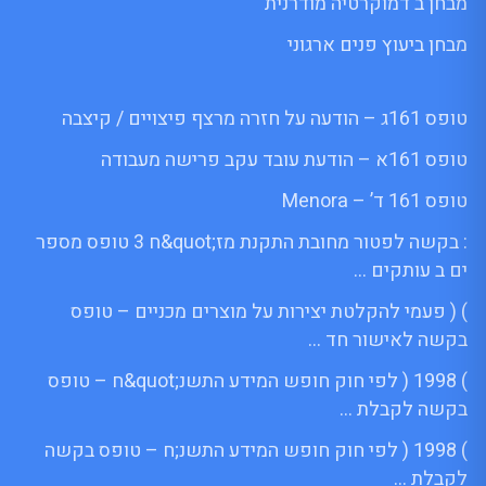
מבחן ב דמוקרטיה מודרנית
מבחן ביעוץ פנים ארגוני
טופס 161ג – הודעה על חזרה מרצף פיצויים / קיצבה
טופס 161א – הודעת עובד עקב פרישה מעבודה
טופס 161 ד’ – Menora
: בקשה לפטור מחובת התקנת מז;quot&ח 3 טופס מספר
ים ב עותקים …
) ( פעמי להקלטת יצירות על מוצרים מכניים – טופס
בקשה לאישור חד …
) 1998 ( לפי חוק חופש המידע התשנ;quot&ח – טופס
בקשה לקבלת …
) 1998 ( לפי חוק חופש המידע התשנ;ח – טופס בקשה
לקבלת …