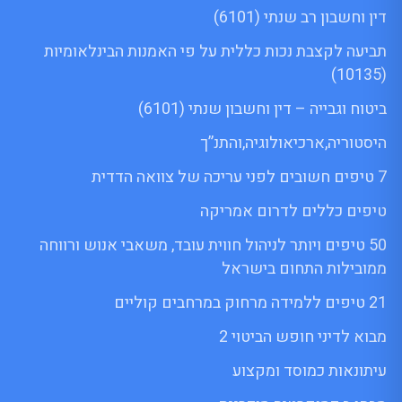
דין וחשבון רב שנתי (6101)
תביעה לקצבת נכות כללית על פי האמנות הבינלאומיות
(10135)
ביטוח וגבייה – דין וחשבון שנתי (6101)
היסטוריה,ארכיאולוגיה,והתנ”ך
7 טיפים חשובים לפני עריכה של צוואה הדדית
טיפים כללים לדרום אמריקה
50 טיפים ויותר לניהול חווית עובד, משאבי אנוש ורווחה
ממובילות התחום בישראל
21 טיפים ללמידה מרחוק במרחבים קוליים
מבוא לדיני חופש הביטוי 2
עיתונאות כמוסד ומקצוע