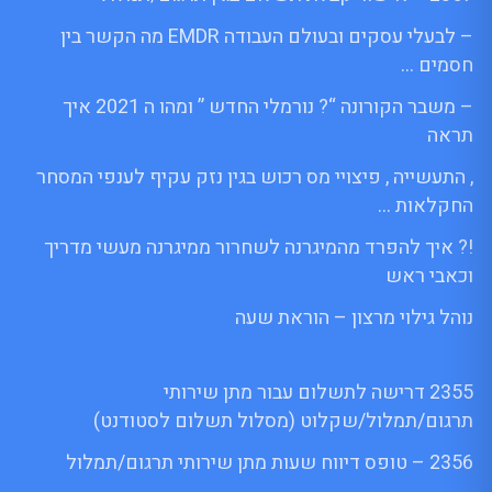
– לבעלי עסקים ובעולם העבודה EMDR מה הקשר בין
חסמים …
– משבר הקורונה “? נורמלי החדש ” ומהו ה 2021 איך
תראה
, התעשייה , פיצויי מס רכוש בגין נזק עקיף לענפי המסחר
החקלאות …
!? איך להפרד מהמיגרנה לשחרור ממיגרנה מעשי מדריך
וכאבי ראש
נוהל גילוי מרצון – הוראת שעה
2355 דרישה לתשלום עבור מתן שירותי
תרגום/תמלול/שקלוט (מסלול תשלום לסטודנט)
2356 – טופס דיווח שעות מתן שירותי תרגום/תמלול