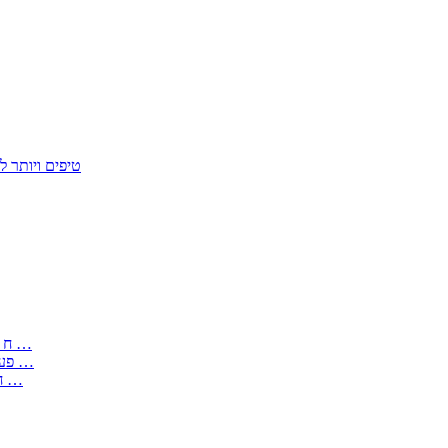
50 טיפים ויות
: בקשה לפטור מחובת התקנת מז;quot&ח 3 טופס מספר ים ב עותקים …
) ( פעמי להקלטת יצירות על מוצרים מכניים – טופס בקשה לאישור חד …
) 1998 ( לפי חוק חופש המידע התשנ;quot&ח – טופס בקשה לקבלת …