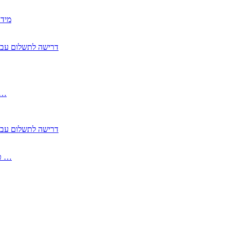
2350
2355 דרישה לתשלום 
, התעשייה , פיצויי מס רכוש בגין נזק עקיף 
2355 דרישה לתשלום 
2513-2 טופס חדש הצהרה על העברה לחול הפטורה ממס בברכה גק …