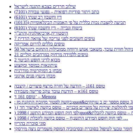
שילוב חרדים בצבא ההגנה לישראל
כתב ויתור סודיות רפואית – נפגעי עבודה (7101)
דין וחשבון רב שנתי (6101)
תביעה לקצבת נכות כללית על פי האמנות הבינלאומיות (10135)
ביטוח וגבייה – דין וחשבון שנתי (6101)
היסטוריה,ארכיאולוגיה,והתנ”ך
7 טיפים חשובים לפני עריכה של צוואה הדדית
טיפים כללים לדרום אמריקה
ר לניהול חווית עובד, משאבי אנוש ורווחה ממובילות התחום בישראל
21 טיפים ללמידה מרחוק במרחבים קוליים
מבוא לדיני חופש הביטוי 2
עיתונאות כמוסד ומקצוע
מבחן ב דמוקרטיה מודרנית
מבחן ביעוץ פנים ארגוני
טופס 161ג – הודעה על חזרה מרצף פיצויים / קיצבה
טופס 161א – הודעת עובד עקב פרישה מעבודה
טופס 161 ד’ – Menora
) 1998 ( לפי חוק חופש המידע התשנ;ח – טופס בקשה לקבלת …
סוגי סוכרת בהריון
חומר טבעי לטיפול בסוכרת ובסיבוכיה המופק משמרים ניצה מירסקי