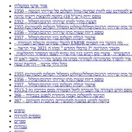
אזור אישי ממשלתי
 – מידע לסטודנט עם לקות שמיעה-נוהל תשלום סל שירותי הנגשה
טופס ירוק (רש”ל 18) בקשה להוצאת רישיון נהיגה
2352 – הצעת מחיר למתן שירותי תרגום/תמלול
עבור מתן שירותי תרגום/תמלול/שקלוט (מסלול תשלום לסטודנט)
2356 – טופס דיווח שעות מתן שירותי תרגום/תמלול
2357 – אישור קבלת תשלום בגין תרגום/תמלול
– לבעלי עסקים ובעולם העבודה EMDR מה הקשר בין חסמים …
– משבר הקורונה “? נורמלי החדש ” ומהו ה 2021 איך תראה
לענפי המסחר החקלאות …
!? איך להפרד מהמיגרנה לשחרור ממיגרנה מעשי מדריך וכאבי ראש
נוהל גילוי מרצון – הוראת שעה
עבור מתן שירותי תרגום/תמלול/שקלוט (מסלול תשלום לסטודנט)
2356 – טופס דיווח שעות מתן שירותי תרגום/תמלול
2357 – אישור קבלת תשלום בגין תרגום/תמלול
266 – תביעה לתשלום קצבה מיוחדת לנפגע בעבודה
267 – בקשה לסיוע במענק למכשירים בתכנית השיקום
טיפים
טפסים להורדה
ספרים
עבודות
שונות