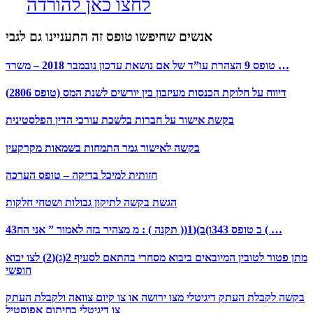
לחצו כאן להורדה
אנשים שחיפשו טופס זה התעניינו גם לגבי
טופס 9 הצהרת עו”ד של אם נושאת עדכון נובמבר 2018 – משרד …
דיווח על חלוקת הכנסות מעיזבון בין יורשים לשנת המס (טופס 2806)
בקשת אישור על חברות בלשכת עורכי הדין הפלסטינית
בקשה לאישור גמר התמחות בשמאות מקרקעין
חזותית למיכל בדיקה – טופס הערכה
הגשת בקשה לתיקון גבולות ושטחי חלקות
43ב טופס 343ו)ב)(1(( תקנה ) : מ מצהיר בזה לאמור ” אני הח ( …
מתן פטור לטובין המיובאים ביבוא מסחרי בהתאם לסעיף 2(ג)(2) לצו יבוא
חופשי
בקשה לקבלת העתק דיגיטלי מצו ירושה או צו קיום צוואה ולקבלת העתק
צו דיגיטלי בחיתום אפוסטיל