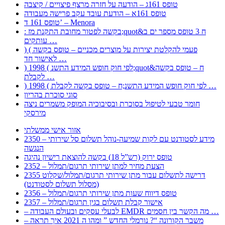
טופס 161ג – הודעה על חזרה מרצף פיצויים / קיצבה
טופס 161א – הודעת עובד עקב פרישה מעבודה
טופס 161 ד’ – Menora
: בקשה לפטור מחובת התקנת מז;quot&ח 3 טופס מספר ים ב
עותקים …
) ( פעמי להקלטת יצירות על מוצרים מכניים – טופס בקשה
לאישור חד …
) 1998 ( לפי חוק חופש המידע התשנ;quot&ח – טופס בקשה
לקבלת …
) 1998 ( לפי חוק חופש המידע התשנ;ח – טופס בקשה לקבלת …
סוגי סוכרת בהריון
חומר טבעי לטיפול בסוכרת ובסיבוכיה המופק משמרים ניצה
מירסקי
אזור אישי ממשלתי
2350 – מידע לסטודנט עם לקות שמיעה-נוהל תשלום סל שירותי
הנגשה
טופס ירוק (רש”ל 18) בקשה להוצאת רישיון נהיגה
2352 – הצעת מחיר למתן שירותי תרגום/תמלול
2355 דרישה לתשלום עבור מתן שירותי תרגום/תמלול/שקלוט
(מסלול תשלום לסטודנט)
2356 – טופס דיווח שעות מתן שירותי תרגום/תמלול
2357 – אישור קבלת תשלום בגין תרגום/תמלול
– לבעלי עסקים ובעולם העבודה EMDR מה הקשר בין חסמים …
– משבר הקורונה “? נורמלי החדש ” ומהו ה 2021 איך תראה