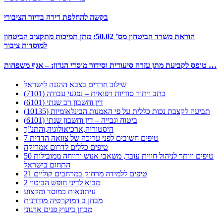
בקשה להחלפת דירה בדיור הציבורי
הוראת משרד הביטחון מס’ 50.02: מתן תמיכות מתקציב הביטחון
למוסדות ציבור
טופס לקביעת מתן עזרה סיעודית וסידור מוסדי הנדון: – אגף משפחות …
שילוב חרדים בצבא ההגנה לישראל
כתב ויתור סודיות רפואית – נפגעי עבודה (7101)
דין וחשבון רב שנתי (6101)
תביעה לקצבת נכות כללית על פי האמנות הבינלאומיות (10135)
ביטוח וגבייה – דין וחשבון שנתי (6101)
היסטוריה,ארכיאולוגיה,והתנ”ך
7 טיפים חשובים לפני עריכה של צוואה הדדית
טיפים כללים לדרום אמריקה
50 טיפים ויותר לניהול חווית עובד, משאבי אנוש ורווחה ממובילות
התחום בישראל
21 טיפים ללמידה מרחוק במרחבים קוליים
מבוא לדיני חופש הביטוי 2
עיתונאות כמוסד ומקצוע
מבחן ב דמוקרטיה מודרנית
מבחן ביעוץ פנים ארגוני