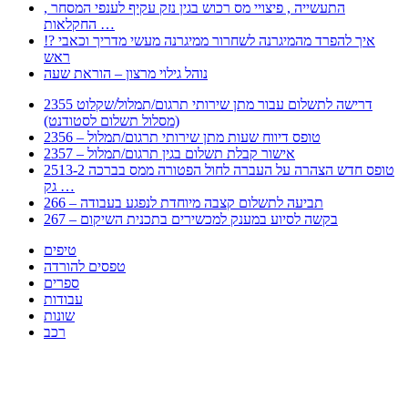
, התעשייה , פיצויי מס רכוש בגין נזק עקיף לענפי המסחר
החקלאות …
!? איך להפרד מהמיגרנה לשחרור ממיגרנה מעשי מדריך וכאבי
ראש
נוהל גילוי מרצון – הוראת שעה
2355 דרישה לתשלום עבור מתן שירותי תרגום/תמלול/שקלוט
(מסלול תשלום לסטודנט)
2356 – טופס דיווח שעות מתן שירותי תרגום/תמלול
2357 – אישור קבלת תשלום בגין תרגום/תמלול
2513-2 טופס חדש הצהרה על העברה לחול הפטורה ממס בברכה
גק …
266 – תביעה לתשלום קצבה מיוחדת לנפגע בעבודה
267 – בקשה לסיוע במענק למכשירים בתכנית השיקום
טיפים
טפסים להורדה
ספרים
עבודות
שונות
רכב
Huppert הינו אלגוריתם המחפש עבורכם מסמכים, מצגות, טפסים, ספרים, עבודות, מבחנים
וכל סוג מסמך שיכולילהקל על חיי היום יום. המנוע הוקם בכדי לחסוך לכם את המאמץ
המייגע בחיפוש אינטנסיבי באתרים ואתרי הממשלה באמצעות Huppert, תוכלו למצוא