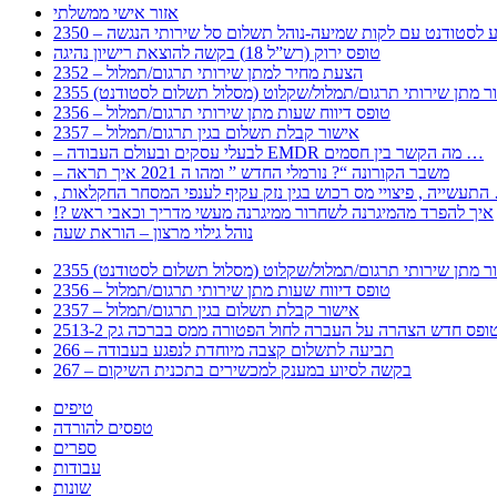
אזור אישי ממשלתי
 – מידע לסטודנט עם לקות שמיעה-נוהל תשלום סל שירותי הנגשה
טופס ירוק (רש”ל 18) בקשה להוצאת רישיון נהיגה
2352 – הצעת מחיר למתן שירותי תרגום/תמלול
עבור מתן שירותי תרגום/תמלול/שקלוט (מסלול תשלום לסטודנט)
2356 – טופס דיווח שעות מתן שירותי תרגום/תמלול
2357 – אישור קבלת תשלום בגין תרגום/תמלול
– לבעלי עסקים ובעולם העבודה EMDR מה הקשר בין חסמים …
– משבר הקורונה “? נורמלי החדש ” ומהו ה 2021 איך תראה
לענפי המסחר החקלאות …
!? איך להפרד מהמיגרנה לשחרור ממיגרנה מעשי מדריך וכאבי ראש
נוהל גילוי מרצון – הוראת שעה
עבור מתן שירותי תרגום/תמלול/שקלוט (מסלול תשלום לסטודנט)
2356 – טופס דיווח שעות מתן שירותי תרגום/תמלול
2357 – אישור קבלת תשלום בגין תרגום/תמלול
266 – תביעה לתשלום קצבה מיוחדת לנפגע בעבודה
267 – בקשה לסיוע במענק למכשירים בתכנית השיקום
טיפים
טפסים להורדה
ספרים
עבודות
שונות