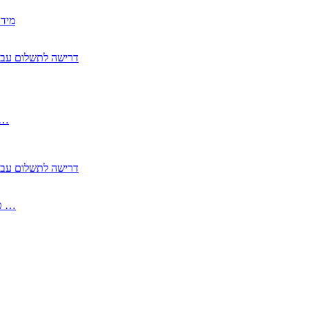
2350
2355 דרישה לתשלום 
, התעשייה , פיצויי מס רכוש בגין נזק עקיף 
2355 דרישה לתשלום 
2513-2 טופס חדש הצהרה על העברה לחול הפטורה ממס בברכה גק …