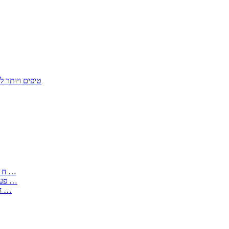
50 טיפים ויות
: בקשה לפטור מחובת התקנת מז;quot&ח 3 טופס מספר ים ב עותקים …
) ( פעמי להקלטת יצירות על מוצרים מכניים – טופס בקשה לאישור חד …
) 1998 ( לפי חוק חופש המידע התשנ;quot&ח – טופס בקשה לקבלת …