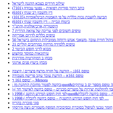
שילוב חרדים בצבא ההגנה לישראל
כתב ויתור סודיות רפואית – נפגעי עבודה (7101)
דין וחשבון רב שנתי (6101)
תביעה לקצבת נכות כללית על פי האמנות הבינלאומיות (10135)
ביטוח וגבייה – דין וחשבון שנתי (6101)
היסטוריה,ארכיאולוגיה,והתנ”ך
7 טיפים חשובים לפני עריכה של צוואה הדדית
טיפים כללים לדרום אמריקה
ר לניהול חווית עובד, משאבי אנוש ורווחה ממובילות התחום בישראל
21 טיפים ללמידה מרחוק במרחבים קוליים
מבוא לדיני חופש הביטוי 2
עיתונאות כמוסד ומקצוע
מבחן ב דמוקרטיה מודרנית
מבחן ביעוץ פנים ארגוני
טופס 161ג – הודעה על חזרה מרצף פיצויים / קיצבה
טופס 161א – הודעת עובד עקב פרישה מעבודה
טופס 161 ד’ – Menora
) 1998 ( לפי חוק חופש המידע התשנ;ח – טופס בקשה לקבלת …
סוגי סוכרת בהריון
חומר טבעי לטיפול בסוכרת ובסיבוכיה המופק משמרים ניצה מירסקי