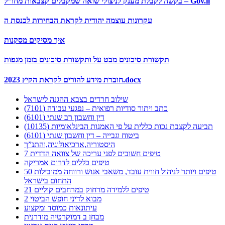
בקשה לקבלת מענק לניצולי שואה שמקבלים קצבאות מחו”ל – Gov.il
עקרונות עוצמה יהודית לקראת הבחירות לכנסת ה
איך מסיקים מסקנות
תקשורת סיכונים מבט על ותקשורת סיכונים בזמן מגפות
חוברת מידע להורים לקראת הקיץ 2023.docx
שילוב חרדים בצבא ההגנה לישראל
כתב ויתור סודיות רפואית – נפגעי עבודה (7101)
דין וחשבון רב שנתי (6101)
תביעה לקצבת נכות כללית על פי האמנות הבינלאומיות (10135)
ביטוח וגבייה – דין וחשבון שנתי (6101)
היסטוריה,ארכיאולוגיה,והתנ”ך
7 טיפים חשובים לפני עריכה של צוואה הדדית
טיפים כללים לדרום אמריקה
50 טיפים ויותר לניהול חווית עובד, משאבי אנוש ורווחה ממובילות
התחום בישראל
21 טיפים ללמידה מרחוק במרחבים קוליים
מבוא לדיני חופש הביטוי 2
עיתונאות כמוסד ומקצוע
מבחן ב דמוקרטיה מודרנית