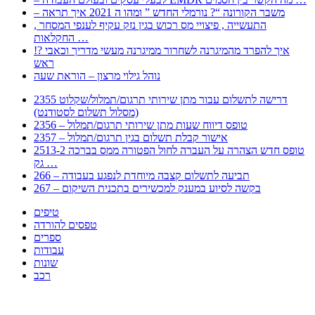
– משבר הקורונה “? נורמלי החדש ” ומהו ה 2021 איך תראה
, התעשייה , פיצויי מס רכוש בגין נזק עקיף לענפי המסחר
החקלאות …
!? איך להפרד מהמיגרנה לשחרור ממיגרנה מעשי מדריך וכאבי
ראש
נוהל גילוי מרצון – הוראת שעה
2355 דרישה לתשלום עבור מתן שירותי תרגום/תמלול/שקלוט
(מסלול תשלום לסטודנט)
2356 – טופס דיווח שעות מתן שירותי תרגום/תמלול
2357 – אישור קבלת תשלום בגין תרגום/תמלול
2513-2 טופס חדש הצהרה על העברה לחול הפטורה ממס בברכה
גק …
266 – תביעה לתשלום קצבה מיוחדת לנפגע בעבודה
267 – בקשה לסיוע במענק למכשירים בתכנית השיקום
טיפים
טפסים להורדה
ספרים
עבודות
שונות
רכב
Huppert הינו אלגוריתם המחפש עבורכם מסמכים, מצגות, טפסים, ספרים, עבודות, מבחנים
וכל סוג מסמך שיכולילהקל על חיי היום יום. המנוע הוקם בכדי לחסוך לכם את המאמץ