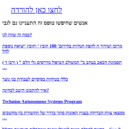
לחצו כאן להורדה
אנשים שחיפשו טופס זה התעניינו גם לגבי
כמה זה שווה לנו?
מרוכז ושידור ה להפק הנחיות בחירום’ 100 קובץ ‘ וקובץ ‘יציאה נוספת
לחל
( ורבן ד ) ” תסמונת הכאב בעקב ב” המשולב הטיפול מדרסים גלי הלם
…
כללי בטיחות בסיסיים לעבודת בני נוער
איך להתכונן היטב לבחינה?
Technion Autonomous Systems Program
ממצאי צוות הבדיקה בעניין האזנות סתר בדרך של תקשורת בין מחשבים
…