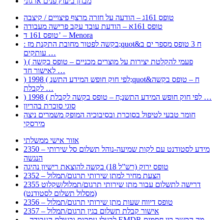
מבחן ביעוץ פנים ארגוני
טופס 161ג – הודעה על חזרה מרצף פיצויים / קיצבה
טופס 161א – הודעת עובד עקב פרישה מעבודה
טופס 161 ד’ – Menora
: בקשה לפטור מחובת התקנת מז;quot&ח 3 טופס מספר ים ב
עותקים …
) ( פעמי להקלטת יצירות על מוצרים מכניים – טופס בקשה
לאישור חד …
) 1998 ( לפי חוק חופש המידע התשנ;quot&ח – טופס בקשה
לקבלת …
) 1998 ( לפי חוק חופש המידע התשנ;ח – טופס בקשה לקבלת …
סוגי סוכרת בהריון
חומר טבעי לטיפול בסוכרת ובסיבוכיה המופק משמרים ניצה
מירסקי
אזור אישי ממשלתי
2350 – מידע לסטודנט עם לקות שמיעה-נוהל תשלום סל שירותי
הנגשה
טופס ירוק (רש”ל 18) בקשה להוצאת רישיון נהיגה
2352 – הצעת מחיר למתן שירותי תרגום/תמלול
2355 דרישה לתשלום עבור מתן שירותי תרגום/תמלול/שקלוט
(מסלול תשלום לסטודנט)
2356 – טופס דיווח שעות מתן שירותי תרגום/תמלול
2357 – אישור קבלת תשלום בגין תרגום/תמלול
– לבעלי עסקים ובעולם העבודה EMDR מה הקשר בין חסמים …