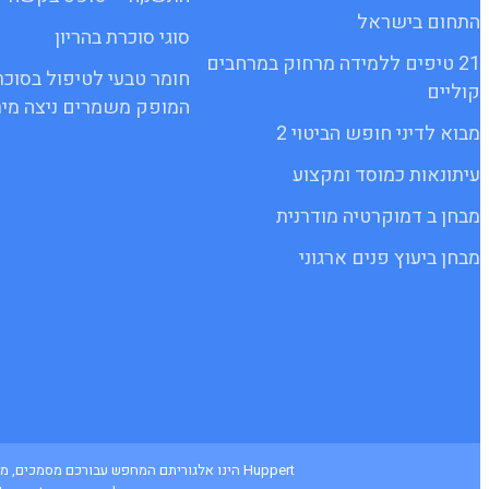
התחום בישראל
סוגי סוכרת בהריון
21 טיפים ללמידה מרחוק במרחבים
חומר טבעי לטיפול בסוכר
קוליים
המופק משמרים ניצה מיר
מבוא לדיני חופש הביטוי 2
עיתונאות כמוסד ומקצוע
מבחן ב דמוקרטיה מודרנית
מבחן ביעוץ פנים ארגוני
Huppert הינו אלגוריתם המחפש עבורכם מסמכי