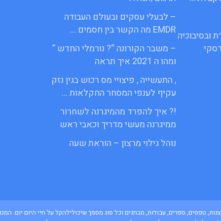
– לבעלי עסקים ובעולם העבודה
EMDR מה הקשר בין חסמים …
ת ובסיבוכיה
סקי
– משבר הקורונה “? נורמלי החדש ”
ומהו ה 2021 איך תראה
, התעשייה , פיצויי מס רכוש בגין נזק
עקיף לענפי המסחר החקלאות …
!? איך להפרד מהמיגרנה לשחרור
ממיגרנה מעשי מדריך וכאבי ראש
נוהל גילוי מרצון – הוראת שעה
ם, מצגות, טפסים, ספרים, עבודות, מבחנים וכל סוג מסמך שיכולילהקל על חיי היום יום. 