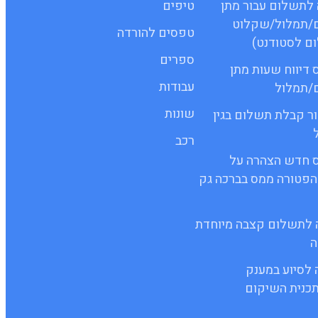
שה לתשלום עבור מתן
טיפים
ם/תמלול/שקלוט
טפסים להורדה
ם לסטודנט)
ספרים
ופס דיווח שעות מתן
עבודות
ם/תמלול
שונות
ישור קבלת תשלום בגין
רכב
 טופס חדש הצהרה על
הפטורה ממס בברכה גק
יעה לתשלום קצבה מיוחדת
ה
ה לסיוע במענק
כנית השיקום