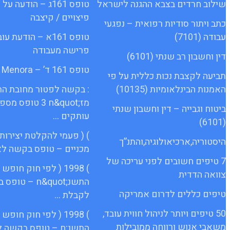
שילוב חרדים בצבא ההגנה לישראל
טופס 161ג – הודעה
פיצויים / קיצבה
כתב ויתור סודיות רפואית – נפגעי
עבודה (7101)
טופס 161א – הודעת 
פרישה מעבודה
דין וחשבון רב שנתי (6101)
טופס 161 ד’ – Menora
תביעה לקצבת נכות כללית על פי
האמנות הבינלאומיות (10135)
: בקשה לפטור מחובת ה
מז;quot&ח 3 טופס 
ביטוח וגבייה – דין וחשבון שנתי
עותקים …
(6101)
) ( פעמי להקלטת יצירות
היסטוריה,ארכיאולוגיה,והתנ”ך
מכניים – טופס בקשה לא
7 טיפים חשובים לפני עריכה של
) 1998 ( לפי חוק חופ
צוואה הדדית
התשנ;quot&ח – טופ
טיפים כללים לדרום אמריקה
לקבלת …
50 טיפים ויותר לניהול חווית עובד,
) 1998 ( לפי חוק חופ
משאבי אנוש ורווחה ממובילות
התשנ;ח – טופס בקשה ל