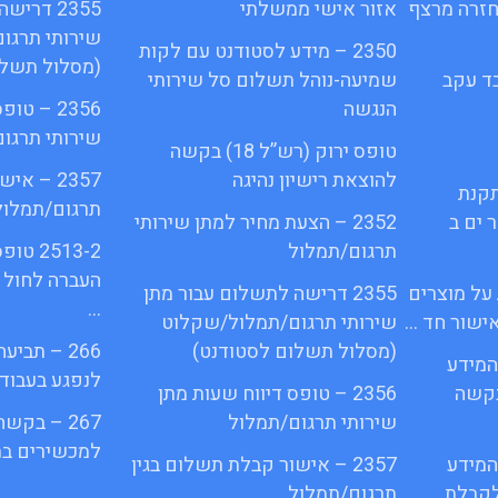
 על חזרה מרצף
אזור אישי ממשלתי
2355 דרי
שירותי תרגו
2350 – מידע לסטודנט עם לקות
(מסלול תשלו
עובד עקב
שמיעה-נוהל תשלום סל שירותי
הנגשה
2356 – ט
שירותי תרגו
טופס ירוק (רש”ל 18) בקשה
להוצאת רישיון נהיגה
2357 – א
תקנת
תרגום/תמלול
מספר ים ב
2352 – הצעת מחיר למתן שירותי
תרגום/תמלול
2513-2
העברה לחול 
 על מוצרים
2355 דרישה לתשלום עבור מתן
…
ישור חד …
שירותי תרגום/תמלול/שקלוט
(מסלול תשלום לסטודנט)
266 – תב
ש המידע
לנפגע בעבוד
ס בקשה
2356 – טופס דיווח שעות מתן
שירותי תרגום/תמלול
267 – בקש
למכשירים בת
ש המידע
2357 – אישור קבלת תשלום בגין
קבלת …
תרגום/תמלול