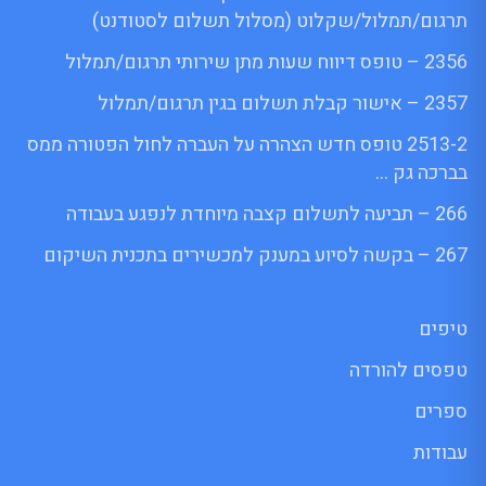
תרגום/תמלול/שקלוט (מסלול תשלום לסטודנט)
2356 – טופס דיווח שעות מתן שירותי תרגום/תמלול
2357 – אישור קבלת תשלום בגין תרגום/תמלול
2513-2 טופס חדש הצהרה על העברה לחול הפטורה ממס
בברכה גק …
266 – תביעה לתשלום קצבה מיוחדת לנפגע בעבודה
267 – בקשה לסיוע במענק למכשירים בתכנית השיקום
טיפים
טפסים להורדה
ספרים
עבודות