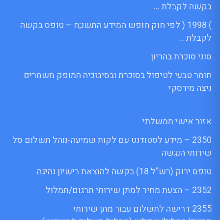
בקשה לקבלת …
) 1998 ( לפי חוק חופש המידע התשנ;ח – טופס בקשה
לקבלת …
סוגי סוכרת בהריון
חומר טבעי לטיפול בסוכרת ובסיבוכיה המופק משמרים
ניצה מירסקי
אזור אישי ממשלתי
2350 – מידע לסטודנט עם לקות שמיעה-נוהל תשלום סל
שירותי הנגשה
טופס ירוק (רש”ל 18) בקשה להוצאת רישיון נהיגה
2352 – הצעת מחיר למתן שירותי תרגום/תמלול
2355 דרישה לתשלום עבור מתן שירותי