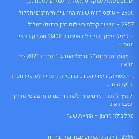
תרגום/תמלול/שקלוט (מסלול תשלום לסטודנט)
2356 – טופס דיווח שעות מתן שירותי תרגום/תמלול
2357 – אישור קבלת תשלום בגין תרגום/תמלול
– לבעלי עסקים ובעולם העבודה EMDR מה הקשר בין
חסמים …
– משבר הקורונה “? נורמלי החדש ” ומהו ה 2021 איך
תראה
, התעשייה , פיצויי מס רכוש בגין נזק עקיף לענפי המסחר
החקלאות …
!? איך להפרד מהמיגרנה לשחרור ממיגרנה מעשי מדריך
וכאבי ראש
נוהל גילוי מרצון – הוראת שעה
2355 דרישה לתשלום עבור מתן שירותי