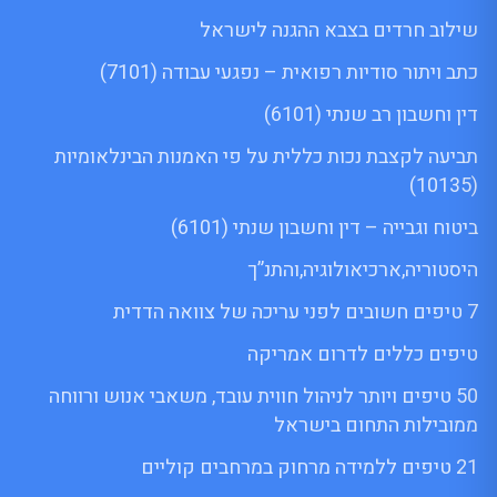
שילוב חרדים בצבא ההגנה לישראל
כתב ויתור סודיות רפואית – נפגעי עבודה (7101)
דין וחשבון רב שנתי (6101)
תביעה לקצבת נכות כללית על פי האמנות הבינלאומיות
(10135)
ביטוח וגבייה – דין וחשבון שנתי (6101)
היסטוריה,ארכיאולוגיה,והתנ”ך
7 טיפים חשובים לפני עריכה של צוואה הדדית
טיפים כללים לדרום אמריקה
50 טיפים ויותר לניהול חווית עובד, משאבי אנוש ורווחה
ממובילות התחום בישראל
21 טיפים ללמידה מרחוק במרחבים קוליים