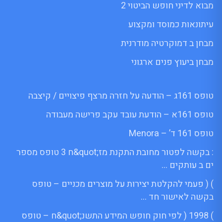
מבוא לדיני חופש הביטוי 2
עיתונאות כמוסד ומקצוע
מבחן ב דמוקרטיה מודרנית
מבחן ביעוץ פנים ארגוני
טופס 161ג – הודעה על חזרה מרצף פיצויים / קיצבה
טופס 161א – הודעת עובד עקב פרישה מעבודה
טופס 161 ד’ – Menora
: בקשה לפטור מחובת התקנת מז;quot&ח 3 טופס מספר
ים ב עותקים …
) ( פעמי להקלטת יצירות על מוצרים מכניים – טופס
בקשה לאישור חד …
) 1998 ( לפי חוק חופש המידע התשנ;quot&ח – טופס