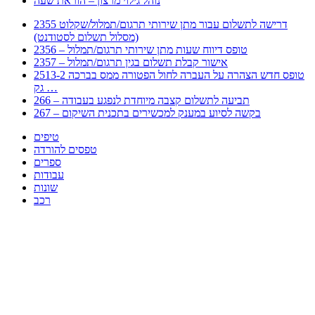
נוהל גילוי מרצון – הוראת שעה
2355 דרישה לתשלום עבור מתן שירותי תרגום/תמלול/שקלוט
(מסלול תשלום לסטודנט)
2356 – טופס דיווח שעות מתן שירותי תרגום/תמלול
2357 – אישור קבלת תשלום בגין תרגום/תמלול
2513-2 טופס חדש הצהרה על העברה לחול הפטורה ממס בברכה
גק …
266 – תביעה לתשלום קצבה מיוחדת לנפגע בעבודה
267 – בקשה לסיוע במענק למכשירים בתכנית השיקום
טיפים
טפסים להורדה
ספרים
עבודות
שונות
רכב
Huppert הינו אלגוריתם המחפש עבורכם מסמכים, מצגות, טפסים, ספרים, עבודות, מבחנים
וכל סוג מסמך שיכולילהקל על חיי היום יום. המנוע הוקם בכדי לחסוך לכם את המאמץ
המייגע בחיפוש אינטנסיבי באתרים ואתרי הממשלה באמצעות Huppert, תוכלו למצוא
ספרים להורדה, וכל סוג מסמך בעצם שתחפצו בו בקלות ובמהירות. האתר אינו אחראי לתוכן
היות והוא נשאב בצורה אוטמטית, כל התוכן הנשאב חשוף בצורה ציבורית לכל. במידה
וראיתם תוכן שפוגע בכם אנא שלחו לנו מייל ונדאג להסירו
copyrightⒸ 2023