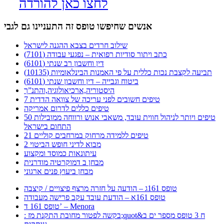
לחצו כאן להורדה
אנשים שחיפשו טופס זה התעניינו גם לגבי
שילוב חרדים בצבא ההגנה לישראל
כתב ויתור סודיות רפואית – נפגעי עבודה (7101)
דין וחשבון רב שנתי (6101)
תביעה לקצבת נכות כללית על פי האמנות הבינלאומיות (10135)
ביטוח וגבייה – דין וחשבון שנתי (6101)
היסטוריה,ארכיאולוגיה,והתנ”ך
7 טיפים חשובים לפני עריכה של צוואה הדדית
טיפים כללים לדרום אמריקה
50 טיפים ויותר לניהול חווית עובד, משאבי אנוש ורווחה ממובילות
התחום בישראל
21 טיפים ללמידה מרחוק במרחבים קוליים
מבוא לדיני חופש הביטוי 2
עיתונאות כמוסד ומקצוע
מבחן ב דמוקרטיה מודרנית
מבחן ביעוץ פנים ארגוני
טופס 161ג – הודעה על חזרה מרצף פיצויים / קיצבה
טופס 161א – הודעת עובד עקב פרישה מעבודה
טופס 161 ד’ – Menora
: בקשה לפטור מחובת התקנת מז;quot&ח 3 טופס מספר ים ב