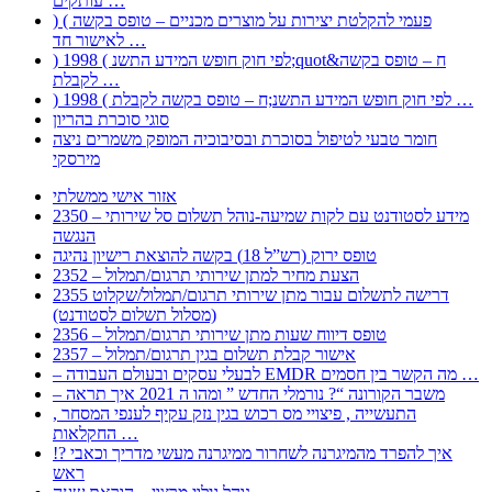
עותקים …
) ( פעמי להקלטת יצירות על מוצרים מכניים – טופס בקשה
לאישור חד …
) 1998 ( לפי חוק חופש המידע התשנ;quot&ח – טופס בקשה
לקבלת …
) 1998 ( לפי חוק חופש המידע התשנ;ח – טופס בקשה לקבלת …
סוגי סוכרת בהריון
חומר טבעי לטיפול בסוכרת ובסיבוכיה המופק משמרים ניצה
מירסקי
אזור אישי ממשלתי
2350 – מידע לסטודנט עם לקות שמיעה-נוהל תשלום סל שירותי
הנגשה
טופס ירוק (רש”ל 18) בקשה להוצאת רישיון נהיגה
2352 – הצעת מחיר למתן שירותי תרגום/תמלול
2355 דרישה לתשלום עבור מתן שירותי תרגום/תמלול/שקלוט
(מסלול תשלום לסטודנט)
2356 – טופס דיווח שעות מתן שירותי תרגום/תמלול
2357 – אישור קבלת תשלום בגין תרגום/תמלול
– לבעלי עסקים ובעולם העבודה EMDR מה הקשר בין חסמים …
– משבר הקורונה “? נורמלי החדש ” ומהו ה 2021 איך תראה
, התעשייה , פיצויי מס רכוש בגין נזק עקיף לענפי המסחר
החקלאות …
!? איך להפרד מהמיגרנה לשחרור ממיגרנה מעשי מדריך וכאבי
ראש