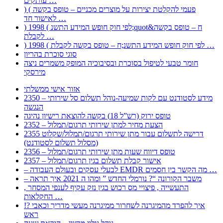
עותקים …
) ( פעמי להקלטת יצירות על מוצרים מכניים – טופס בקשה
לאישור חד …
) 1998 ( לפי חוק חופש המידע התשנ;quot&ח – טופס בקשה
לקבלת …
) 1998 ( לפי חוק חופש המידע התשנ;ח – טופס בקשה לקבלת …
סוגי סוכרת בהריון
חומר טבעי לטיפול בסוכרת ובסיבוכיה המופק משמרים ניצה
מירסקי
אזור אישי ממשלתי
2350 – מידע לסטודנט עם לקות שמיעה-נוהל תשלום סל שירותי
הנגשה
טופס ירוק (רש”ל 18) בקשה להוצאת רישיון נהיגה
2352 – הצעת מחיר למתן שירותי תרגום/תמלול
2355 דרישה לתשלום עבור מתן שירותי תרגום/תמלול/שקלוט
(מסלול תשלום לסטודנט)
2356 – טופס דיווח שעות מתן שירותי תרגום/תמלול
2357 – אישור קבלת תשלום בגין תרגום/תמלול
– לבעלי עסקים ובעולם העבודה EMDR מה הקשר בין חסמים …
– משבר הקורונה “? נורמלי החדש ” ומהו ה 2021 איך תראה
, התעשייה , פיצויי מס רכוש בגין נזק עקיף לענפי המסחר
החקלאות …
!? איך להפרד מהמיגרנה לשחרור ממיגרנה מעשי מדריך וכאבי
ראש