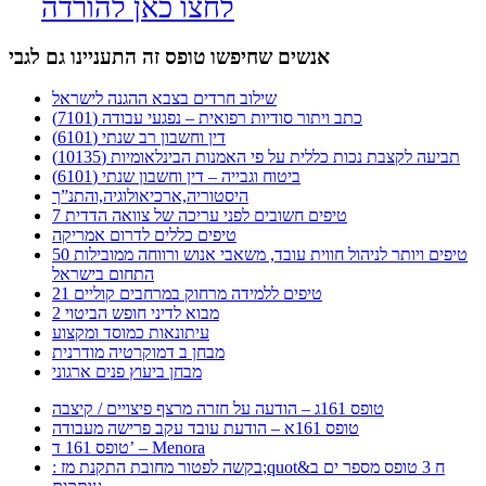
לחצו כאן להורדה
אנשים שחיפשו טופס זה התעניינו גם לגבי
שילוב חרדים בצבא ההגנה לישראל
כתב ויתור סודיות רפואית – נפגעי עבודה (7101)
דין וחשבון רב שנתי (6101)
תביעה לקצבת נכות כללית על פי האמנות הבינלאומיות (10135)
ביטוח וגבייה – דין וחשבון שנתי (6101)
היסטוריה,ארכיאולוגיה,והתנ”ך
7 טיפים חשובים לפני עריכה של צוואה הדדית
טיפים כללים לדרום אמריקה
50 טיפים ויותר לניהול חווית עובד, משאבי אנוש ורווחה ממובילות
התחום בישראל
21 טיפים ללמידה מרחוק במרחבים קוליים
מבוא לדיני חופש הביטוי 2
עיתונאות כמוסד ומקצוע
מבחן ב דמוקרטיה מודרנית
מבחן ביעוץ פנים ארגוני
טופס 161ג – הודעה על חזרה מרצף פיצויים / קיצבה
טופס 161א – הודעת עובד עקב פרישה מעבודה
טופס 161 ד’ – Menora
: בקשה לפטור מחובת התקנת מז;quot&ח 3 טופס מספר ים ב