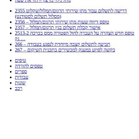
נוהל גילוי מרצון – הוראת שעה
2355 דרישה לתשלום עבור מתן שירותי תרגום/תמלול/שקלוט
(מסלול תשלום לסטודנט)
2356 – טופס דיווח שעות מתן שירותי תרגום/תמלול
2357 – אישור קבלת תשלום בגין תרגום/תמלול
2513-2 טופס חדש הצהרה על העברה לחול הפטורה ממס בברכה
גק …
266 – תביעה לתשלום קצבה מיוחדת לנפגע בעבודה
267 – בקשה לסיוע במענק למכשירים בתכנית השיקום
טיפים
טפסים להורדה
ספרים
עבודות
שונות
רכב
Huppert הינו אלגוריתם המחפש עבורכם מסמכים, מצגות, טפסים, ספרים, עבודות, מבחנים
וכל סוג מסמך שיכולילהקל על חיי היום יום. המנוע הוקם בכדי לחסוך לכם את המאמץ
המייגע בחיפוש אינטנסיבי באתרים ואתרי הממשלה באמצעות Huppert, תוכלו למצוא
ספרים להורדה, וכל סוג מסמך בעצם שתחפצו בו בקלות ובמהירות. האתר אינו אחראי לתוכן
היות והוא נשאב בצורה אוטמטית, כל התוכן הנשאב חשוף בצורה ציבורית לכל. במידה
וראיתם תוכן שפוגע בכם אנא שלחו לנו מייל ונדאג להסירו
copyrightⒸ 2023