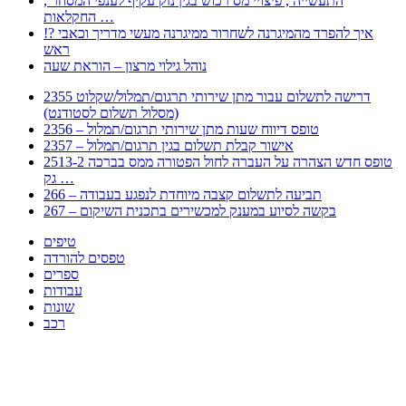
, התעשייה , פיצויי מס רכוש בגין נזק עקיף לענפי המסחר
החקלאות …
!? איך להפרד מהמיגרנה לשחרור ממיגרנה מעשי מדריך וכאבי
ראש
נוהל גילוי מרצון – הוראת שעה
2355 דרישה לתשלום עבור מתן שירותי תרגום/תמלול/שקלוט
(מסלול תשלום לסטודנט)
2356 – טופס דיווח שעות מתן שירותי תרגום/תמלול
2357 – אישור קבלת תשלום בגין תרגום/תמלול
2513-2 טופס חדש הצהרה על העברה לחול הפטורה ממס בברכה
גק …
266 – תביעה לתשלום קצבה מיוחדת לנפגע בעבודה
267 – בקשה לסיוע במענק למכשירים בתכנית השיקום
טיפים
טפסים להורדה
ספרים
עבודות
שונות
רכב
Huppert הינו אלגוריתם המחפש עבורכם מסמכים, מצגות, טפסים, ספרים, עבודות, מבחנים
וכל סוג מסמך שיכולילהקל על חיי היום יום. המנוע הוקם בכדי לחסוך לכם את המאמץ
המייגע בחיפוש אינטנסיבי באתרים ואתרי הממשלה באמצעות Huppert, תוכלו למצוא