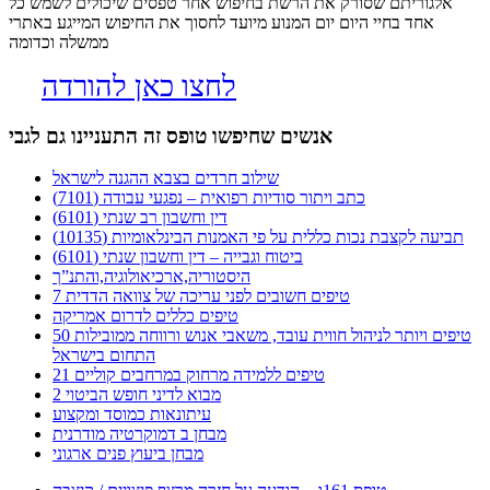
אלגוריתם שסורק את הרשת בחיפוש אחר טפסים שיכולים לשמש כל
אחד בחיי היום יום המנוע מיועד לחסוך את החיפוש המייגע באתרי
ממשלה וכדומה
לחצו כאן להורדה
אנשים שחיפשו טופס זה התעניינו גם לגבי
שילוב חרדים בצבא ההגנה לישראל
כתב ויתור סודיות רפואית – נפגעי עבודה (7101)
דין וחשבון רב שנתי (6101)
תביעה לקצבת נכות כללית על פי האמנות הבינלאומיות (10135)
ביטוח וגבייה – דין וחשבון שנתי (6101)
היסטוריה,ארכיאולוגיה,והתנ”ך
7 טיפים חשובים לפני עריכה של צוואה הדדית
טיפים כללים לדרום אמריקה
50 טיפים ויותר לניהול חווית עובד, משאבי אנוש ורווחה ממובילות
התחום בישראל
21 טיפים ללמידה מרחוק במרחבים קוליים
מבוא לדיני חופש הביטוי 2
עיתונאות כמוסד ומקצוע
מבחן ב דמוקרטיה מודרנית
מבחן ביעוץ פנים ארגוני