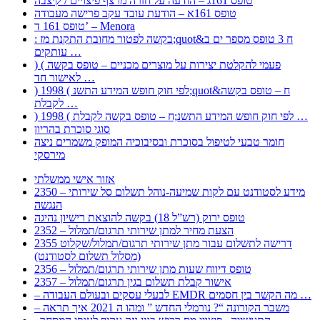
טופס 161ג – הודעה על חזרה מרצף פיצויים / קיצבה
טופס 161א – הודעת עובד עקב פרישה מעבודה
טופס 161 ד’ – Menora
: בקשה לפטור מחובת התקנת מז;quot&ח 3 טופס מספר ים ב
עותקים …
) ( פעמי להקלטת יצירות על מוצרים מכניים – טופס בקשה
לאישור חד …
) 1998 ( לפי חוק חופש המידע התשנ;quot&ח – טופס בקשה
לקבלת …
) 1998 ( לפי חוק חופש המידע התשנ;ח – טופס בקשה לקבלת …
סוגי סוכרת בהריון
חומר טבעי לטיפול בסוכרת ובסיבוכיה המופק משמרים ניצה
מירסקי
אזור אישי ממשלתי
2350 – מידע לסטודנט עם לקות שמיעה-נוהל תשלום סל שירותי
הנגשה
טופס ירוק (רש”ל 18) בקשה להוצאת רישיון נהיגה
2352 – הצעת מחיר למתן שירותי תרגום/תמלול
2355 דרישה לתשלום עבור מתן שירותי תרגום/תמלול/שקלוט
(מסלול תשלום לסטודנט)
2356 – טופס דיווח שעות מתן שירותי תרגום/תמלול
2357 – אישור קבלת תשלום בגין תרגום/תמלול
– לבעלי עסקים ובעולם העבודה EMDR מה הקשר בין חסמים …
– משבר הקורונה “? נורמלי החדש ” ומהו ה 2021 איך תראה