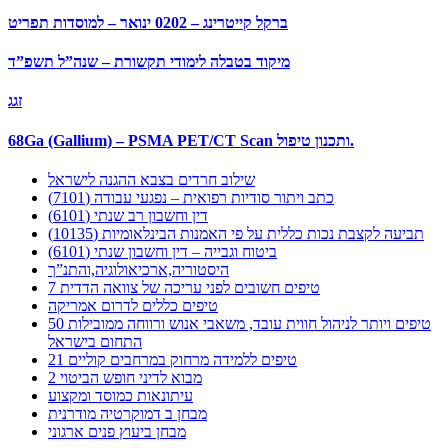
ברקל קייטרינג – 0202 ינואר – למוסדות תפריט
מיקוד בטבלה לימודי תקשורת – שנה”ל תשפ”ד
זגג
68Ga (Gallium) – PSMA PET/CT Scan ותכנון טיפול.
שילוב חרדים בצבא ההגנה לישראל
כתב ויתור סודיות רפואית – נפגעי עבודה (7101)
דין וחשבון רב שנתי (6101)
תביעה לקצבת נכות כללית על פי האמנות הבינלאומיות (10135)
ביטוח וגבייה – דין וחשבון שנתי (6101)
היסטוריה,ארכיאולוגיה,והתנ”ך
7 טיפים חשובים לפני עריכה של צוואה הדדית
טיפים כללים לדרום אמריקה
50 טיפים ויותר לניהול חווית עובד, משאבי אנוש ורווחה ממובילות
התחום בישראל
21 טיפים ללמידה מרחוק במרחבים קוליים
מבוא לדיני חופש הביטוי 2
עיתונאות כמוסד ומקצוע
מבחן ב דמוקרטיה מודרנית
מבחן ביעוץ פנים ארגוני