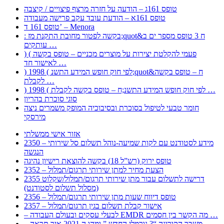
טופס 161ג – הודעה על חזרה מרצף פיצויים / קיצבה
טופס 161א – הודעת עובד עקב פרישה מעבודה
טופס 161 ד’ – Menora
: בקשה לפטור מחובת התקנת מז;quot&ח 3 טופס מספר ים ב
עותקים …
) ( פעמי להקלטת יצירות על מוצרים מכניים – טופס בקשה
לאישור חד …
) 1998 ( לפי חוק חופש המידע התשנ;quot&ח – טופס בקשה
לקבלת …
) 1998 ( לפי חוק חופש המידע התשנ;ח – טופס בקשה לקבלת …
סוגי סוכרת בהריון
חומר טבעי לטיפול בסוכרת ובסיבוכיה המופק משמרים ניצה
מירסקי
אזור אישי ממשלתי
2350 – מידע לסטודנט עם לקות שמיעה-נוהל תשלום סל שירותי
הנגשה
טופס ירוק (רש”ל 18) בקשה להוצאת רישיון נהיגה
2352 – הצעת מחיר למתן שירותי תרגום/תמלול
2355 דרישה לתשלום עבור מתן שירותי תרגום/תמלול/שקלוט
(מסלול תשלום לסטודנט)
2356 – טופס דיווח שעות מתן שירותי תרגום/תמלול
2357 – אישור קבלת תשלום בגין תרגום/תמלול
– לבעלי עסקים ובעולם העבודה EMDR מה הקשר בין חסמים …
– משבר הקורונה “? נורמלי החדש ” ומהו ה 2021 איך תראה