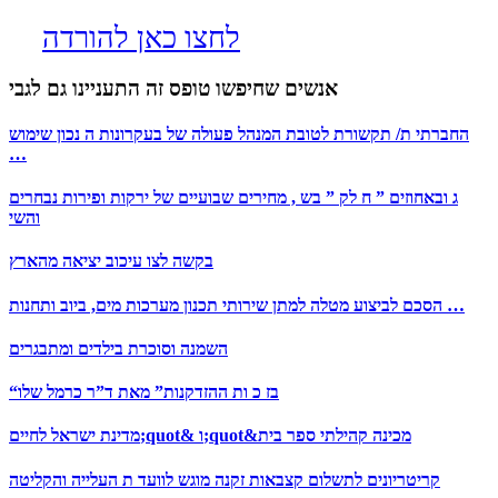
לחצו כאן להורדה
אנשים שחיפשו טופס זה התעניינו גם לגבי
החברתי ת/ תקשורת לטובת המנהל פעולה של בעקרונות ה נכון שימוש
…
ג ובאחוזים ” ח לק ” בש , מחירים שבועיים של ירקות ופירות נבחרים
והשי
בקשה לצו עיכוב יציאה מהארץ
הסכם לביצוע מטלה למתן שירותי תכנון מערכות מים, ביוב ותחנות …
השמנה וסוכרת בילדים ומתבגרים
“בז כ ות ההזדקנות” מאת ד”ר כרמל שלו
מדינת ישראל לחיים;quot& ו;quot&מכינה קהילתי ספר בית
קריטריונים לתשלום קצבאות זקנה מוגש לוועד ת העלייה והקליטה