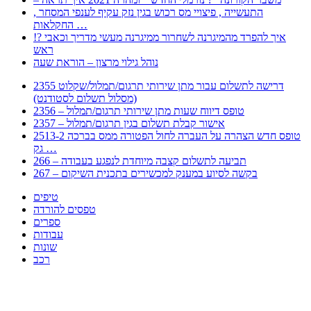
, התעשייה , פיצויי מס רכוש בגין נזק עקיף לענפי המסחר
החקלאות …
!? איך להפרד מהמיגרנה לשחרור ממיגרנה מעשי מדריך וכאבי
ראש
נוהל גילוי מרצון – הוראת שעה
2355 דרישה לתשלום עבור מתן שירותי תרגום/תמלול/שקלוט
(מסלול תשלום לסטודנט)
2356 – טופס דיווח שעות מתן שירותי תרגום/תמלול
2357 – אישור קבלת תשלום בגין תרגום/תמלול
2513-2 טופס חדש הצהרה על העברה לחול הפטורה ממס בברכה
גק …
266 – תביעה לתשלום קצבה מיוחדת לנפגע בעבודה
267 – בקשה לסיוע במענק למכשירים בתכנית השיקום
טיפים
טפסים להורדה
ספרים
עבודות
שונות
רכב
Huppert הינו אלגוריתם המחפש עבורכם מסמכים, מצגות, טפסים, ספרים, עבודות, מבחנים
וכל סוג מסמך שיכולילהקל על חיי היום יום. המנוע הוקם בכדי לחסוך לכם את המאמץ