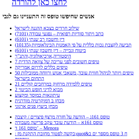
לחצו כאן להורדה
אנשים שחיפשו טופס זה התעניינו גם לגבי
שילוב חרדים בצבא ההגנה לישראל
כתב ויתור סודיות רפואית – נפגעי עבודה (7101)
דין וחשבון רב שנתי (6101)
תביעה לקצבת נכות כללית על פי האמנות הבינלאומיות (10135)
ביטוח וגבייה – דין וחשבון שנתי (6101)
היסטוריה,ארכיאולוגיה,והתנ”ך
7 טיפים חשובים לפני עריכה של צוואה הדדית
טיפים כללים לדרום אמריקה
50 טיפים ויותר לניהול חווית עובד, משאבי אנוש ורווחה ממובילות
התחום בישראל
21 טיפים ללמידה מרחוק במרחבים קוליים
מבוא לדיני חופש הביטוי 2
עיתונאות כמוסד ומקצוע
מבחן ב דמוקרטיה מודרנית
מבחן ביעוץ פנים ארגוני
טופס 161ג – הודעה על חזרה מרצף פיצויים / קיצבה
טופס 161א – הודעת עובד עקב פרישה מעבודה
טופס 161 ד’ – Menora
: בקשה לפטור מחובת התקנת מז;quot&ח 3 טופס מספר ים ב