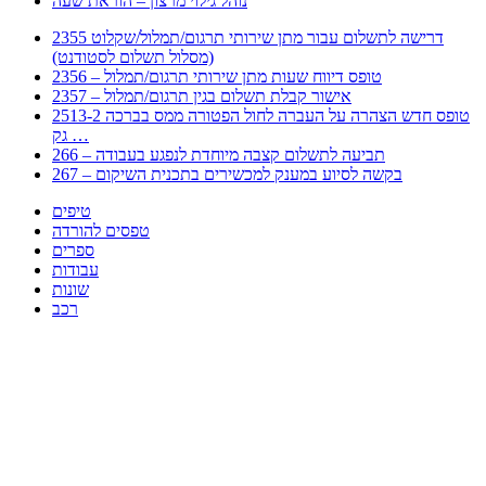
נוהל גילוי מרצון – הוראת שעה
2355 דרישה לתשלום עבור מתן שירותי תרגום/תמלול/שקלוט
(מסלול תשלום לסטודנט)
2356 – טופס דיווח שעות מתן שירותי תרגום/תמלול
2357 – אישור קבלת תשלום בגין תרגום/תמלול
2513-2 טופס חדש הצהרה על העברה לחול הפטורה ממס בברכה
גק …
266 – תביעה לתשלום קצבה מיוחדת לנפגע בעבודה
267 – בקשה לסיוע במענק למכשירים בתכנית השיקום
טיפים
טפסים להורדה
ספרים
עבודות
שונות
רכב
Huppert הינו אלגוריתם המחפש עבורכם מסמכים, מצגות, טפסים, ספרים, עבודות, מבחנים
וכל סוג מסמך שיכולילהקל על חיי היום יום. המנוע הוקם בכדי לחסוך לכם את המאמץ
המייגע בחיפוש אינטנסיבי באתרים ואתרי הממשלה באמצעות Huppert, תוכלו למצוא
ספרים להורדה, וכל סוג מסמך בעצם שתחפצו בו בקלות ובמהירות. האתר אינו אחראי לתוכן
היות והוא נשאב בצורה אוטמטית, כל התוכן הנשאב חשוף בצורה ציבורית לכל. במידה
וראיתם תוכן שפוגע בכם אנא שלחו לנו מייל ונדאג להסירו
copyrightⒸ 2023