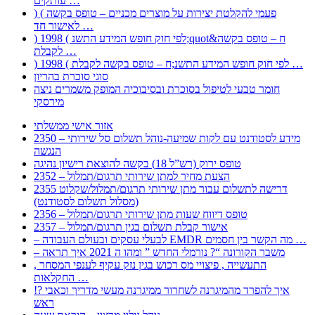
עותקים …
) ( פעמי להקלטת יצירות על מוצרים מכניים – טופס בקשה
לאישור חד …
) 1998 ( לפי חוק חופש המידע התשנ;quot&ח – טופס בקשה
לקבלת …
) 1998 ( לפי חוק חופש המידע התשנ;ח – טופס בקשה לקבלת …
סוגי סוכרת בהריון
חומר טבעי לטיפול בסוכרת ובסיבוכיה המופק משמרים ניצה
מירסקי
אזור אישי ממשלתי
2350 – מידע לסטודנט עם לקות שמיעה-נוהל תשלום סל שירותי
הנגשה
טופס ירוק (רש”ל 18) בקשה להוצאת רישיון נהיגה
2352 – הצעת מחיר למתן שירותי תרגום/תמלול
2355 דרישה לתשלום עבור מתן שירותי תרגום/תמלול/שקלוט
(מסלול תשלום לסטודנט)
2356 – טופס דיווח שעות מתן שירותי תרגום/תמלול
2357 – אישור קבלת תשלום בגין תרגום/תמלול
– לבעלי עסקים ובעולם העבודה EMDR מה הקשר בין חסמים …
– משבר הקורונה “? נורמלי החדש ” ומהו ה 2021 איך תראה
, התעשייה , פיצויי מס רכוש בגין נזק עקיף לענפי המסחר
החקלאות …
!? איך להפרד מהמיגרנה לשחרור ממיגרנה מעשי מדריך וכאבי
ראש