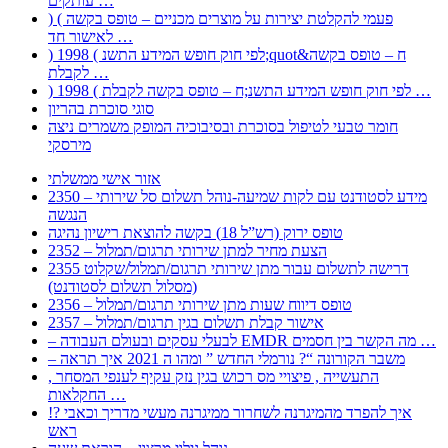
עותקים …
) ( פעמי להקלטת יצירות על מוצרים מכניים – טופס בקשה
לאישור חד …
) 1998 ( לפי חוק חופש המידע התשנ;quot&ח – טופס בקשה
לקבלת …
) 1998 ( לפי חוק חופש המידע התשנ;ח – טופס בקשה לקבלת …
סוגי סוכרת בהריון
חומר טבעי לטיפול בסוכרת ובסיבוכיה המופק משמרים ניצה
מירסקי
אזור אישי ממשלתי
2350 – מידע לסטודנט עם לקות שמיעה-נוהל תשלום סל שירותי
הנגשה
טופס ירוק (רש”ל 18) בקשה להוצאת רישיון נהיגה
2352 – הצעת מחיר למתן שירותי תרגום/תמלול
2355 דרישה לתשלום עבור מתן שירותי תרגום/תמלול/שקלוט
(מסלול תשלום לסטודנט)
2356 – טופס דיווח שעות מתן שירותי תרגום/תמלול
2357 – אישור קבלת תשלום בגין תרגום/תמלול
– לבעלי עסקים ובעולם העבודה EMDR מה הקשר בין חסמים …
– משבר הקורונה “? נורמלי החדש ” ומהו ה 2021 איך תראה
, התעשייה , פיצויי מס רכוש בגין נזק עקיף לענפי המסחר
החקלאות …
!? איך להפרד מהמיגרנה לשחרור ממיגרנה מעשי מדריך וכאבי
ראש