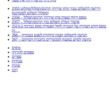
נוהל גילוי מרצון – הוראת שעה
2355 דרישה לתשלום עבור מתן שירותי תרגום/תמלול/שקלוט
(מסלול תשלום לסטודנט)
2356 – טופס דיווח שעות מתן שירותי תרגום/תמלול
2357 – אישור קבלת תשלום בגין תרגום/תמלול
2513-2 טופס חדש הצהרה על העברה לחול הפטורה ממס בברכה
גק …
266 – תביעה לתשלום קצבה מיוחדת לנפגע בעבודה
267 – בקשה לסיוע במענק למכשירים בתכנית השיקום
טיפים
טפסים להורדה
ספרים
עבודות
שונות
רכב
Huppert הינו אלגוריתם המחפש עבורכם מסמכים, מצגות, טפסים, ספרים, עבודות, מבחנים
וכל סוג מסמך שיכולילהקל על חיי היום יום. המנוע הוקם בכדי לחסוך לכם את המאמץ
המייגע בחיפוש אינטנסיבי באתרים ואתרי הממשלה באמצעות Huppert, תוכלו למצוא
ספרים להורדה, וכל סוג מסמך בעצם שתחפצו בו בקלות ובמהירות. האתר אינו אחראי לתוכן
היות והוא נשאב בצורה אוטמטית, כל התוכן הנשאב חשוף בצורה ציבורית לכל. במידה
וראיתם תוכן שפוגע בכם אנא שלחו לנו מייל ונדאג להסירו
copyrightⒸ 2023