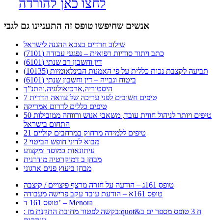
לחצו כאן להורדה
אנשים שחיפשו טופס זה התעניינו גם לגבי
שילוב חרדים בצבא ההגנה לישראל
כתב ויתור סודיות רפואית – נפגעי עבודה (7101)
דין וחשבון רב שנתי (6101)
תביעה לקצבת נכות כללית על פי האמנות הבינלאומיות (10135)
ביטוח וגבייה – דין וחשבון שנתי (6101)
היסטוריה,ארכיאולוגיה,והתנ”ך
7 טיפים חשובים לפני עריכה של צוואה הדדית
טיפים כללים לדרום אמריקה
50 טיפים ויותר לניהול חווית עובד, משאבי אנוש ורווחה ממובילות
התחום בישראל
21 טיפים ללמידה מרחוק במרחבים קוליים
מבוא לדיני חופש הביטוי 2
עיתונאות כמוסד ומקצוע
מבחן ב דמוקרטיה מודרנית
מבחן ביעוץ פנים ארגוני
טופס 161ג – הודעה על חזרה מרצף פיצויים / קיצבה
טופס 161א – הודעת עובד עקב פרישה מעבודה
טופס 161 ד’ – Menora
: בקשה לפטור מחובת התקנת מז;quot&ח 3 טופס מספר ים ב