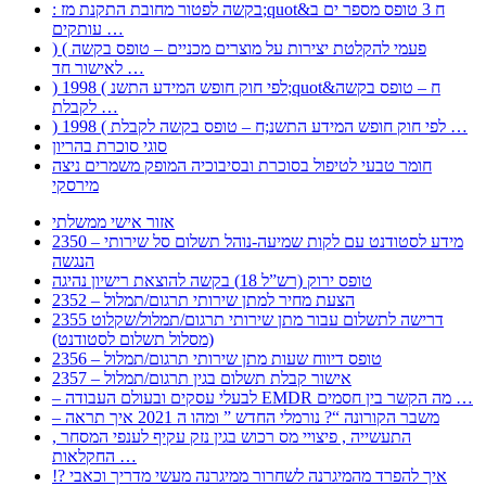
: בקשה לפטור מחובת התקנת מז;quot&ח 3 טופס מספר ים ב
עותקים …
) ( פעמי להקלטת יצירות על מוצרים מכניים – טופס בקשה
לאישור חד …
) 1998 ( לפי חוק חופש המידע התשנ;quot&ח – טופס בקשה
לקבלת …
) 1998 ( לפי חוק חופש המידע התשנ;ח – טופס בקשה לקבלת …
סוגי סוכרת בהריון
חומר טבעי לטיפול בסוכרת ובסיבוכיה המופק משמרים ניצה
מירסקי
אזור אישי ממשלתי
2350 – מידע לסטודנט עם לקות שמיעה-נוהל תשלום סל שירותי
הנגשה
טופס ירוק (רש”ל 18) בקשה להוצאת רישיון נהיגה
2352 – הצעת מחיר למתן שירותי תרגום/תמלול
2355 דרישה לתשלום עבור מתן שירותי תרגום/תמלול/שקלוט
(מסלול תשלום לסטודנט)
2356 – טופס דיווח שעות מתן שירותי תרגום/תמלול
2357 – אישור קבלת תשלום בגין תרגום/תמלול
– לבעלי עסקים ובעולם העבודה EMDR מה הקשר בין חסמים …
– משבר הקורונה “? נורמלי החדש ” ומהו ה 2021 איך תראה
, התעשייה , פיצויי מס רכוש בגין נזק עקיף לענפי המסחר
החקלאות …
!? איך להפרד מהמיגרנה לשחרור ממיגרנה מעשי מדריך וכאבי