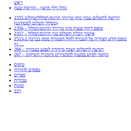
ראש
נוהל גילוי מרצון – הוראת שעה
2355 דרישה לתשלום עבור מתן שירותי תרגום/תמלול/שקלוט
(מסלול תשלום לסטודנט)
2356 – טופס דיווח שעות מתן שירותי תרגום/תמלול
2357 – אישור קבלת תשלום בגין תרגום/תמלול
2513-2 טופס חדש הצהרה על העברה לחול הפטורה ממס בברכה
גק …
266 – תביעה לתשלום קצבה מיוחדת לנפגע בעבודה
267 – בקשה לסיוע במענק למכשירים בתכנית השיקום
טיפים
טפסים להורדה
ספרים
עבודות
שונות
רכב
Huppert הינו אלגוריתם המחפש עבורכם מסמכים, מצגות, טפסים, ספרים, עבודות, מבחנים
וכל סוג מסמך שיכולילהקל על חיי היום יום. המנוע הוקם בכדי לחסוך לכם את המאמץ
המייגע בחיפוש אינטנסיבי באתרים ואתרי הממשלה באמצעות Huppert, תוכלו למצוא
ספרים להורדה, וכל סוג מסמך בעצם שתחפצו בו בקלות ובמהירות. האתר אינו אחראי לתוכן
היות והוא נשאב בצורה אוטמטית, כל התוכן הנשאב חשוף בצורה ציבורית לכל. במידה
וראיתם תוכן שפוגע בכם אנא שלחו לנו מייל ונדאג להסירו