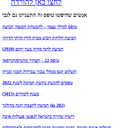
לחצו כאן להורדה
אנשים שחיפשו טופס זה התעניינו גם לגבי
טופס למילוי עצמי – להבטחת הכנסה תביעה
תביעת חלוקת רכוש מבית הדין הדתי הדרוזי
תביעה לדמי מחיה בעד יתום (2910)
טופס 22 – תצהיר מהנדס/הנדסאי
תשלום קנס מנהלי עבור עבירות תכנון ובנייה
טפסים להגשת בקשת תמיכה לשנת 2022
מענק לימודים (5015)
תביעה לקצבת זקנה מהולנד (in 202)
רישיון שהייה בישראל לנפגעי פעולות איבה
תשלום אגרת רישום, רישוי ובחינות רישוי למהנדסים ולאדריכלים