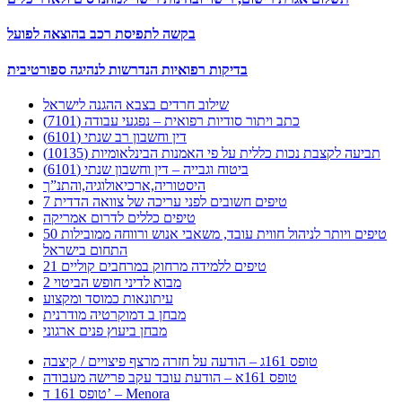
בקשה לתפיסת רכב בהוצאה לפועל
בדיקות רפואיות הנדרשות לנהיגה ספורטיבית
שילוב חרדים בצבא ההגנה לישראל
כתב ויתור סודיות רפואית – נפגעי עבודה (7101)
דין וחשבון רב שנתי (6101)
תביעה לקצבת נכות כללית על פי האמנות הבינלאומיות (10135)
ביטוח וגבייה – דין וחשבון שנתי (6101)
היסטוריה,ארכיאולוגיה,והתנ”ך
7 טיפים חשובים לפני עריכה של צוואה הדדית
טיפים כללים לדרום אמריקה
50 טיפים ויותר לניהול חווית עובד, משאבי אנוש ורווחה ממובילות
התחום בישראל
21 טיפים ללמידה מרחוק במרחבים קוליים
מבוא לדיני חופש הביטוי 2
עיתונאות כמוסד ומקצוע
מבחן ב דמוקרטיה מודרנית
מבחן ביעוץ פנים ארגוני
טופס 161ג – הודעה על חזרה מרצף פיצויים / קיצבה
טופס 161א – הודעת עובד עקב פרישה מעבודה
טופס 161 ד’ – Menora