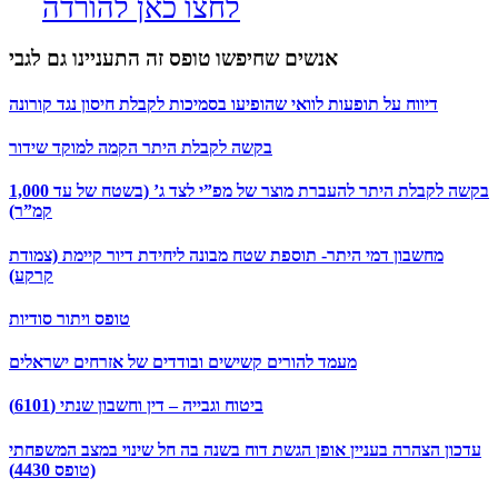
לחצו כאן להורדה
אנשים שחיפשו טופס זה התעניינו גם לגבי
דיווח על תופעות לוואי שהופיעו בסמיכות לקבלת חיסון נגד קורונה
בקשה לקבלת היתר הקמה למוקד שידור
בקשה לקבלת היתר להעברת מוצר של מפ”י לצד ג’ (בשטח של עד 1,000
קמ”ר)
מחשבון דמי היתר- תוספת שטח מבונה ליחידת דיור קיימת (צמודת
קרקע)
טופס ויתור סודיות
מעמד להורים קשישים ובודדים של אזרחים ישראלים
ביטוח וגבייה – דין וחשבון שנתי (6101)
עדכון הצהרה בעניין אופן הגשת דוח בשנה בה חל שינוי במצב המשפחתי
(טופס 4430)