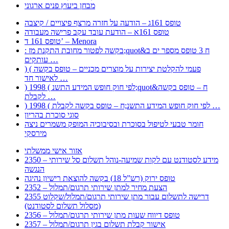
מבחן ביעוץ פנים ארגוני
טופס 161ג – הודעה על חזרה מרצף פיצויים / קיצבה
טופס 161א – הודעת עובד עקב פרישה מעבודה
טופס 161 ד’ – Menora
: בקשה לפטור מחובת התקנת מז;quot&ח 3 טופס מספר ים ב
עותקים …
) ( פעמי להקלטת יצירות על מוצרים מכניים – טופס בקשה
לאישור חד …
) 1998 ( לפי חוק חופש המידע התשנ;quot&ח – טופס בקשה
לקבלת …
) 1998 ( לפי חוק חופש המידע התשנ;ח – טופס בקשה לקבלת …
סוגי סוכרת בהריון
חומר טבעי לטיפול בסוכרת ובסיבוכיה המופק משמרים ניצה
מירסקי
אזור אישי ממשלתי
2350 – מידע לסטודנט עם לקות שמיעה-נוהל תשלום סל שירותי
הנגשה
טופס ירוק (רש”ל 18) בקשה להוצאת רישיון נהיגה
2352 – הצעת מחיר למתן שירותי תרגום/תמלול
2355 דרישה לתשלום עבור מתן שירותי תרגום/תמלול/שקלוט
(מסלול תשלום לסטודנט)
2356 – טופס דיווח שעות מתן שירותי תרגום/תמלול
2357 – אישור קבלת תשלום בגין תרגום/תמלול