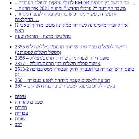
– לבעלי עסקים ובעולם העבודה EMDR מה הקשר בין חסמים …
– משבר הקורונה “? נורמלי החדש ” ומהו ה 2021 איך תראה
, התעשייה , פיצויי מס רכוש בגין נזק עקיף לענפי המסחר
החקלאות …
!? איך להפרד מהמיגרנה לשחרור ממיגרנה מעשי מדריך וכאבי
ראש
נוהל גילוי מרצון – הוראת שעה
2355 דרישה לתשלום עבור מתן שירותי תרגום/תמלול/שקלוט
(מסלול תשלום לסטודנט)
2356 – טופס דיווח שעות מתן שירותי תרגום/תמלול
2357 – אישור קבלת תשלום בגין תרגום/תמלול
2513-2 טופס חדש הצהרה על העברה לחול הפטורה ממס בברכה
גק …
266 – תביעה לתשלום קצבה מיוחדת לנפגע בעבודה
267 – בקשה לסיוע במענק למכשירים בתכנית השיקום
טיפים
טפסים להורדה
ספרים
עבודות
שונות
רכב
Huppert הינו אלגוריתם המחפש עבורכם מסמכים, מצגות, טפסים, ספרים, עבודות, מבחנים