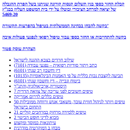
קבלת החזר כספי בגין תשלום קנסות קורונה שניתנו בשל הפרת ההגבלה
של יציאה למרחב הציבורי ובוטלו על ידי בית המשפט העליון בבג”ץ
5469-20
בקשה להבחן בבחינה הממשלתית בטיפול בהפרעות תקשורת’
בקשה להתחייבות או החזר כספי עבור טיפול רפואי לנפגעי פעולות איבה
הצהרת עוסק פטור
שילוב חרדים בצבא ההגנה לישראל
כתב ויתור סודיות רפואית – נפגעי עבודה (7101)
דין וחשבון רב שנתי (6101)
תביעה לקצבת נכות כללית על פי האמנות הבינלאומיות (10135)
ביטוח וגבייה – דין וחשבון שנתי (6101)
היסטוריה,ארכיאולוגיה,והתנ”ך
7 טיפים חשובים לפני עריכה של צוואה הדדית
טיפים כללים לדרום אמריקה
50 טיפים ויותר לניהול חווית עובד, משאבי אנוש ורווחה ממובילות
התחום בישראל
21 טיפים ללמידה מרחוק במרחבים קוליים
מבוא לדיני חופש הביטוי 2
עיתונאות כמוסד ומקצוע
מבחן ב דמוקרטיה מודרנית