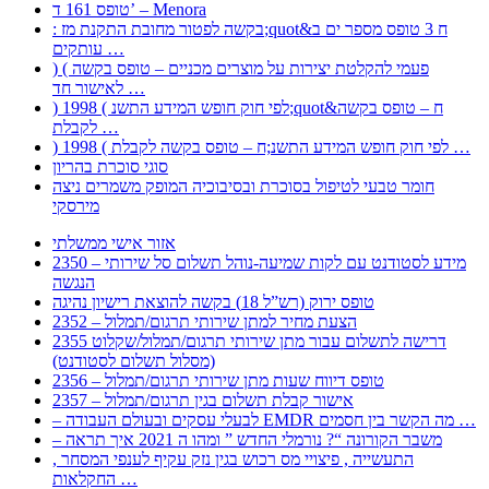
טופס 161 ד’ – Menora
: בקשה לפטור מחובת התקנת מז;quot&ח 3 טופס מספר ים ב
עותקים …
) ( פעמי להקלטת יצירות על מוצרים מכניים – טופס בקשה
לאישור חד …
) 1998 ( לפי חוק חופש המידע התשנ;quot&ח – טופס בקשה
לקבלת …
) 1998 ( לפי חוק חופש המידע התשנ;ח – טופס בקשה לקבלת …
סוגי סוכרת בהריון
חומר טבעי לטיפול בסוכרת ובסיבוכיה המופק משמרים ניצה
מירסקי
אזור אישי ממשלתי
2350 – מידע לסטודנט עם לקות שמיעה-נוהל תשלום סל שירותי
הנגשה
טופס ירוק (רש”ל 18) בקשה להוצאת רישיון נהיגה
2352 – הצעת מחיר למתן שירותי תרגום/תמלול
2355 דרישה לתשלום עבור מתן שירותי תרגום/תמלול/שקלוט
(מסלול תשלום לסטודנט)
2356 – טופס דיווח שעות מתן שירותי תרגום/תמלול
2357 – אישור קבלת תשלום בגין תרגום/תמלול
– לבעלי עסקים ובעולם העבודה EMDR מה הקשר בין חסמים …
– משבר הקורונה “? נורמלי החדש ” ומהו ה 2021 איך תראה
, התעשייה , פיצויי מס רכוש בגין נזק עקיף לענפי המסחר
החקלאות …