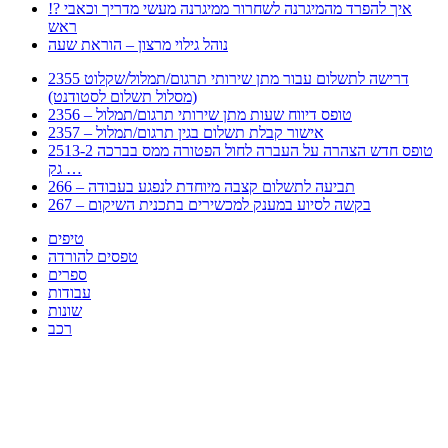
!? איך להפרד מהמיגרנה לשחרור ממיגרנה מעשי מדריך וכאבי
ראש
נוהל גילוי מרצון – הוראת שעה
2355 דרישה לתשלום עבור מתן שירותי תרגום/תמלול/שקלוט
(מסלול תשלום לסטודנט)
2356 – טופס דיווח שעות מתן שירותי תרגום/תמלול
2357 – אישור קבלת תשלום בגין תרגום/תמלול
2513-2 טופס חדש הצהרה על העברה לחול הפטורה ממס בברכה
גק …
266 – תביעה לתשלום קצבה מיוחדת לנפגע בעבודה
267 – בקשה לסיוע במענק למכשירים בתכנית השיקום
טיפים
טפסים להורדה
ספרים
עבודות
שונות
רכב
Huppert הינו אלגוריתם המחפש עבורכם מסמכים, מצגות, טפסים, ספרים, עבודות, מבחנים
וכל סוג מסמך שיכולילהקל על חיי היום יום. המנוע הוקם בכדי לחסוך לכם את המאמץ
המייגע בחיפוש אינטנסיבי באתרים ואתרי הממשלה באמצעות Huppert, תוכלו למצוא
ספרים להורדה, וכל סוג מסמך בעצם שתחפצו בו בקלות ובמהירות. האתר אינו אחראי לתוכן
היות והוא נשאב בצורה אוטמטית, כל התוכן הנשאב חשוף בצורה ציבורית לכל. במידה