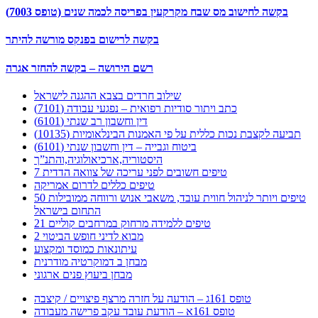
בקשה לחישוב מס שבח מקרקעין בפריסה לכמה שנים (טופס 7003)
בקשה לרישום בפנקס מורשה להיתר
רשם הירושה – בקשה להחזר אגרה
שילוב חרדים בצבא ההגנה לישראל
כתב ויתור סודיות רפואית – נפגעי עבודה (7101)
דין וחשבון רב שנתי (6101)
תביעה לקצבת נכות כללית על פי האמנות הבינלאומיות (10135)
ביטוח וגבייה – דין וחשבון שנתי (6101)
היסטוריה,ארכיאולוגיה,והתנ”ך
7 טיפים חשובים לפני עריכה של צוואה הדדית
טיפים כללים לדרום אמריקה
50 טיפים ויותר לניהול חווית עובד, משאבי אנוש ורווחה ממובילות
התחום בישראל
21 טיפים ללמידה מרחוק במרחבים קוליים
מבוא לדיני חופש הביטוי 2
עיתונאות כמוסד ומקצוע
מבחן ב דמוקרטיה מודרנית
מבחן ביעוץ פנים ארגוני
טופס 161ג – הודעה על חזרה מרצף פיצויים / קיצבה
טופס 161א – הודעת עובד עקב פרישה מעבודה