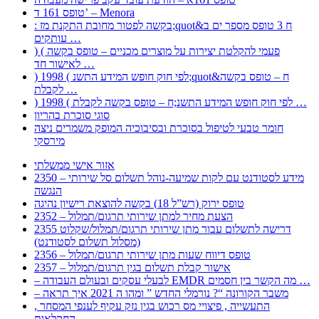
טופס 161 ד’ – Menora
: בקשה לפטור מחובת התקנת מז;quot&ח 3 טופס מספר ים ב
עותקים …
) ( פעמי להקלטת יצירות על מוצרים מכניים – טופס בקשה
לאישור חד …
) 1998 ( לפי חוק חופש המידע התשנ;quot&ח – טופס בקשה
לקבלת …
) 1998 ( לפי חוק חופש המידע התשנ;ח – טופס בקשה לקבלת …
סוגי סוכרת בהריון
חומר טבעי לטיפול בסוכרת ובסיבוכיה המופק משמרים ניצה
מירסקי
אזור אישי ממשלתי
2350 – מידע לסטודנט עם לקות שמיעה-נוהל תשלום סל שירותי
הנגשה
טופס ירוק (רש”ל 18) בקשה להוצאת רישיון נהיגה
2352 – הצעת מחיר למתן שירותי תרגום/תמלול
2355 דרישה לתשלום עבור מתן שירותי תרגום/תמלול/שקלוט
(מסלול תשלום לסטודנט)
2356 – טופס דיווח שעות מתן שירותי תרגום/תמלול
2357 – אישור קבלת תשלום בגין תרגום/תמלול
– לבעלי עסקים ובעולם העבודה EMDR מה הקשר בין חסמים …
– משבר הקורונה “? נורמלי החדש ” ומהו ה 2021 איך תראה
, התעשייה , פיצויי מס רכוש בגין נזק עקיף לענפי המסחר
החקלאות …