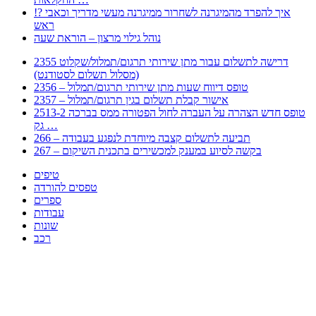
!? איך להפרד מהמיגרנה לשחרור ממיגרנה מעשי מדריך וכאבי
ראש
נוהל גילוי מרצון – הוראת שעה
2355 דרישה לתשלום עבור מתן שירותי תרגום/תמלול/שקלוט
(מסלול תשלום לסטודנט)
2356 – טופס דיווח שעות מתן שירותי תרגום/תמלול
2357 – אישור קבלת תשלום בגין תרגום/תמלול
2513-2 טופס חדש הצהרה על העברה לחול הפטורה ממס בברכה
גק …
266 – תביעה לתשלום קצבה מיוחדת לנפגע בעבודה
267 – בקשה לסיוע במענק למכשירים בתכנית השיקום
טיפים
טפסים להורדה
ספרים
עבודות
שונות
רכב
Huppert הינו אלגוריתם המחפש עבורכם מסמכים, מצגות, טפסים, ספרים, עבודות, מבחנים
וכל סוג מסמך שיכולילהקל על חיי היום יום. המנוע הוקם בכדי לחסוך לכם את המאמץ
המייגע בחיפוש אינטנסיבי באתרים ואתרי הממשלה באמצעות Huppert, תוכלו למצוא
ספרים להורדה, וכל סוג מסמך בעצם שתחפצו בו בקלות ובמהירות. האתר אינו אחראי לתוכן