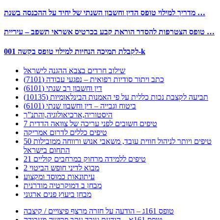
מדריך למילוי טופס הדין וחשבון השנתי של יחיד על ההכנסה בשנת …
טופס הצטרפות להסדר הוראת קבע בכרטיס אשראי תשפב – עיריית …
לקבלת תמיכה הנחיות למילוי טופס בקשה 001-k
שילוב חרדים בצבא ההגנה לישראל
כתב ויתור סודיות רפואית – נפגעי עבודה (7101)
דין וחשבון רב שנתי (6101)
תביעה לקצבת נכות כללית על פי האמנות הבינלאומיות (10135)
ביטוח וגבייה – דין וחשבון שנתי (6101)
היסטוריה,ארכיאולוגיה,והתנ”ך
7 טיפים חשובים לפני עריכה של צוואה הדדית
טיפים כללים לדרום אמריקה
50 טיפים ויותר לניהול חווית עובד, משאבי אנוש ורווחה ממובילות
התחום בישראל
21 טיפים ללמידה מרחוק במרחבים קוליים
מבוא לדיני חופש הביטוי 2
עיתונאות כמוסד ומקצוע
מבחן ב דמוקרטיה מודרנית
מבחן ביעוץ פנים ארגוני
טופס 161ג – הודעה על חזרה מרצף פיצויים / קיצבה
טופס 161א – הודעת עובד עקב פרישה מעבודה