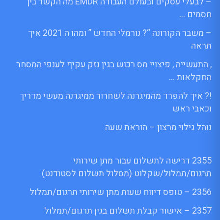
– לבעלי עסקים ובעולם העבודה EMDR מה הקשר בין
חסמים …
– משבר הקורונה “? נורמלי החדש ” ומהו ה 2021 איך
תראה
, התעשייה , פיצויי מס רכוש בגין נזק עקיף לענפי המסחר
החקלאות …
!? איך להפרד מהמיגרנה לשחרור ממיגרנה מעשי מדריך
וכאבי ראש
נוהל גילוי מרצון – הוראת שעה
2355 דרישה לתשלום עבור מתן שירותי
תרגום/תמלול/שקלוט (מסלול תשלום לסטודנט)
2356 – טופס דיווח שעות מתן שירותי תרגום/תמלול
2357 – אישור קבלת תשלום בגין תרגום/תמלול