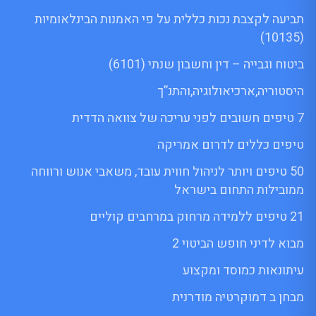
תביעה לקצבת נכות כללית על פי האמנות הבינלאומיות
(10135)
ביטוח וגבייה – דין וחשבון שנתי (6101)
היסטוריה,ארכיאולוגיה,והתנ”ך
7 טיפים חשובים לפני עריכה של צוואה הדדית
טיפים כללים לדרום אמריקה
50 טיפים ויותר לניהול חווית עובד, משאבי אנוש ורווחה
ממובילות התחום בישראל
21 טיפים ללמידה מרחוק במרחבים קוליים
מבוא לדיני חופש הביטוי 2
עיתונאות כמוסד ומקצוע
מבחן ב דמוקרטיה מודרנית