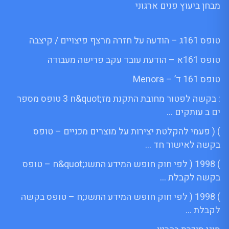
מבחן ביעוץ פנים ארגוני
טופס 161ג – הודעה על חזרה מרצף פיצויים / קיצבה
טופס 161א – הודעת עובד עקב פרישה מעבודה
טופס 161 ד’ – Menora
: בקשה לפטור מחובת התקנת מז;quot&ח 3 טופס מספר
ים ב עותקים …
) ( פעמי להקלטת יצירות על מוצרים מכניים – טופס
בקשה לאישור חד …
) 1998 ( לפי חוק חופש המידע התשנ;quot&ח – טופס
בקשה לקבלת …
) 1998 ( לפי חוק חופש המידע התשנ;ח – טופס בקשה
לקבלת …