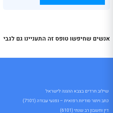
אנשים שחיפשו טופס זה התעניינו גם לגבי
שילוב חרדים בצבא ההגנה לישראל
כתב ויתור סודיות רפואית – נפגעי עבודה (7101)
דין וחשבון רב שנתי (6101)