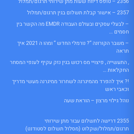
2356 – טופס דיווח שעות מתן שירותי תרגום/תמלול
2357 – אישור קבלת תשלום בגין תרגום/תמלול
– לבעלי עסקים ובעולם העבודה EMDR מה הקשר בין
חסמים …
– משבר הקורונה “? נורמלי החדש ” ומהו ה 2021 איך
תראה
, התעשייה , פיצויי מס רכוש בגין נזק עקיף לענפי המסחר
החקלאות …
!? איך להפרד מהמיגרנה לשחרור ממיגרנה מעשי מדריך
וכאבי ראש
נוהל גילוי מרצון – הוראת שעה
2355 דרישה לתשלום עבור מתן שירותי
תרגום/תמלול/שקלוט (מסלול תשלום לסטודנט)