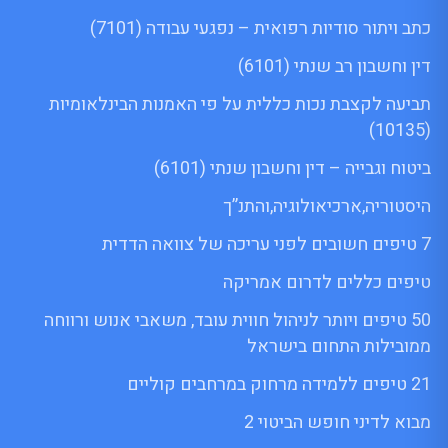
כתב ויתור סודיות רפואית – נפגעי עבודה (7101)
דין וחשבון רב שנתי (6101)
תביעה לקצבת נכות כללית על פי האמנות הבינלאומיות
(10135)
ביטוח וגבייה – דין וחשבון שנתי (6101)
היסטוריה,ארכיאולוגיה,והתנ”ך
7 טיפים חשובים לפני עריכה של צוואה הדדית
טיפים כללים לדרום אמריקה
50 טיפים ויותר לניהול חווית עובד, משאבי אנוש ורווחה
ממובילות התחום בישראל
21 טיפים ללמידה מרחוק במרחבים קוליים
מבוא לדיני חופש הביטוי 2