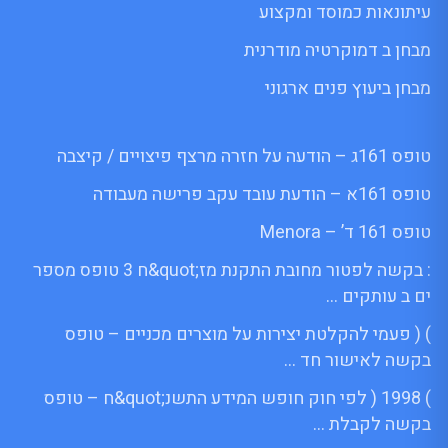
עיתונאות כמוסד ומקצוע
מבחן ב דמוקרטיה מודרנית
מבחן ביעוץ פנים ארגוני
טופס 161ג – הודעה על חזרה מרצף פיצויים / קיצבה
טופס 161א – הודעת עובד עקב פרישה מעבודה
טופס 161 ד’ – Menora
: בקשה לפטור מחובת התקנת מז;quot&ח 3 טופס מספר
ים ב עותקים …
) ( פעמי להקלטת יצירות על מוצרים מכניים – טופס
בקשה לאישור חד …
) 1998 ( לפי חוק חופש המידע התשנ;quot&ח – טופס
בקשה לקבלת …