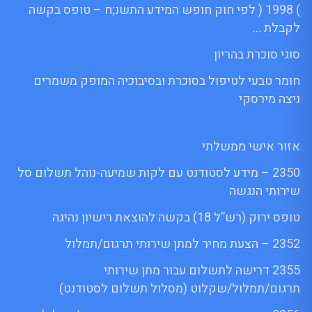
) 1998 ( לפי חוק חופש המידע התשנ;ח – טופס בקשה
לקבלת …
סוגי סוכרת בהריון
חומר טבעי לטיפול בסוכרת ובסיבוכיה המופק משמרים
ניצה מירסקי
אזור אישי ממשלתי
2350 – מידע לסטודנט עם לקות שמיעה-נוהל תשלום סל
שירותי הנגשה
טופס ירוק (רש”ל 18) בקשה להוצאת רישיון נהיגה
2352 – הצעת מחיר למתן שירותי תרגום/תמלול
2355 דרישה לתשלום עבור מתן שירותי
תרגום/תמלול/שקלוט (מסלול תשלום לסטודנט)