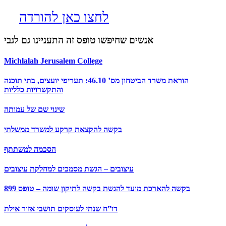
לחצו כאן להורדה
אנשים שחיפשו טופס זה התעניינו גם לגבי
Michlalah Jerusalem College
הוראת משרד הביטחון מס’ 46.10: תעריפי יועצים, בתי תוכנה
והתקשרויות כלליות
שינוי שם של עמותה
בקשה להקצאת קרקע למשרד ממשלתי
הסכמה למשתתף
עיצובים – הגשת מסמכים למחלקת עיצובים
בקשה להארכת מועד להגשת בקשה לתיקון שומה – טופס 899
דו”ח שנתי לעוסקים תושבי אזור אילת