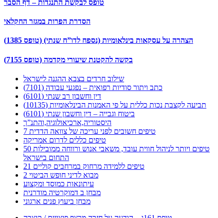
טופס לבקשת התנגדות – דף הסבר
הסדרת הפרות במגזר החקלאי
הצהרה על עסקאות בינלאומיות (נספח לדו”ח שנתי) (טופס 1385)
בקשה להקטנת שיעורי מקדמה (טופס 7155)
שילוב חרדים בצבא ההגנה לישראל
כתב ויתור סודיות רפואית – נפגעי עבודה (7101)
דין וחשבון רב שנתי (6101)
תביעה לקצבת נכות כללית על פי האמנות הבינלאומיות (10135)
ביטוח וגבייה – דין וחשבון שנתי (6101)
היסטוריה,ארכיאולוגיה,והתנ”ך
7 טיפים חשובים לפני עריכה של צוואה הדדית
טיפים כללים לדרום אמריקה
50 טיפים ויותר לניהול חווית עובד, משאבי אנוש ורווחה ממובילות
התחום בישראל
21 טיפים ללמידה מרחוק במרחבים קוליים
מבוא לדיני חופש הביטוי 2
עיתונאות כמוסד ומקצוע
מבחן ב דמוקרטיה מודרנית
מבחן ביעוץ פנים ארגוני
טופס 161ג – הודעה על חזרה מרצף פיצויים / קיצבה