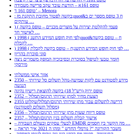
טופס 161א – הודעת עובד עקב פרישה מעבודה
טופס 161 ד’ – Menora
: בקשה לפטור מחובת התקנת מז;quot&ח 3 טופס מספר ים ב
עותקים …
) ( פעמי להקלטת יצירות על מוצרים מכניים – טופס בקשה
לאישור חד …
) 1998 ( לפי חוק חופש המידע התשנ;quot&ח – טופס בקשה
לקבלת …
) 1998 ( לפי חוק חופש המידע התשנ;ח – טופס בקשה לקבלת …
סוגי סוכרת בהריון
חומר טבעי לטיפול בסוכרת ובסיבוכיה המופק משמרים ניצה
מירסקי
אזור אישי ממשלתי
2350 – מידע לסטודנט עם לקות שמיעה-נוהל תשלום סל שירותי
הנגשה
טופס ירוק (רש”ל 18) בקשה להוצאת רישיון נהיגה
2352 – הצעת מחיר למתן שירותי תרגום/תמלול
2355 דרישה לתשלום עבור מתן שירותי תרגום/תמלול/שקלוט
(מסלול תשלום לסטודנט)
2356 – טופס דיווח שעות מתן שירותי תרגום/תמלול
2357 – אישור קבלת תשלום בגין תרגום/תמלול
– לבעלי עסקים ובעולם העבודה EMDR מה הקשר בין חסמים …
– משבר הקורונה “? נורמלי החדש ” ומהו ה 2021 איך תראה
, התעשייה , פיצויי מס רכוש בגין נזק עקיף לענפי המסחר