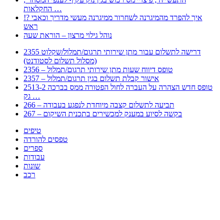
החקלאות …
!? איך להפרד מהמיגרנה לשחרור ממיגרנה מעשי מדריך וכאבי
ראש
נוהל גילוי מרצון – הוראת שעה
2355 דרישה לתשלום עבור מתן שירותי תרגום/תמלול/שקלוט
(מסלול תשלום לסטודנט)
2356 – טופס דיווח שעות מתן שירותי תרגום/תמלול
2357 – אישור קבלת תשלום בגין תרגום/תמלול
2513-2 טופס חדש הצהרה על העברה לחול הפטורה ממס בברכה
גק …
266 – תביעה לתשלום קצבה מיוחדת לנפגע בעבודה
267 – בקשה לסיוע במענק למכשירים בתכנית השיקום
טיפים
טפסים להורדה
ספרים
עבודות
שונות
רכב
Huppert הינו אלגוריתם המחפש עבורכם מסמכים, מצגות, טפסים, ספרים, עבודות, מבחנים
וכל סוג מסמך שיכולילהקל על חיי היום יום. המנוע הוקם בכדי לחסוך לכם את המאמץ
המייגע בחיפוש אינטנסיבי באתרים ואתרי הממשלה באמצעות Huppert, תוכלו למצוא