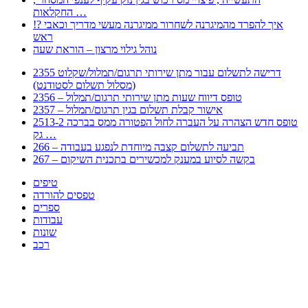
החקלאות …
!? איך להפרד מהמיגרנה לשחרור ממיגרנה מעשי מדריך וכאבי
ראש
נוהל גילוי מרצון – הוראת שעה
2355 דרישה לתשלום עבור מתן שירותי תרגום/תמלול/שקלוט
(מסלול תשלום לסטודנט)
2356 – טופס דיווח שעות מתן שירותי תרגום/תמלול
2357 – אישור קבלת תשלום בגין תרגום/תמלול
2513-2 טופס חדש הצהרה על העברה לחול הפטורה ממס בברכה
גק …
266 – תביעה לתשלום קצבה מיוחדת לנפגע בעבודה
267 – בקשה לסיוע במענק למכשירים בתכנית השיקום
טיפים
טפסים להורדה
ספרים
עבודות
שונות
רכב
Huppert הינו אלגוריתם המחפש עבורכם מסמכים, מצגות, טפסים, ספרים, עבודות, מבחנים
וכל סוג מסמך שיכולילהקל על חיי היום יום. המנוע הוקם בכדי לחסוך לכם את המאמץ
המייגע בחיפוש אינטנסיבי באתרים ואתרי הממשלה באמצעות Huppert, תוכלו למצוא