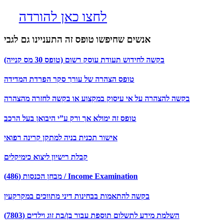
לחצו כאן להורדה
אנשים שחיפשו טופס זה התעניינו גם לגבי
בקשה לחידוש תעודת עוסק רשום (טופס 30 מס קנייה)
טופס הצהרה של עורך סקר הפרדת המדידה
בקשה להצהרה על אי עיסוק במקצוע או בקשה לחזרה מהצהרה
טופס זה ימולא אך ורק ע”י היבואן בעל הרכב
אישור תכנית בניה למתקן קרינה רפואי
קבלת רישיון ליצוא כימיקלים
מבחן הכנסות (486) / Income Examination
בקשה להתאמות בבחינות דיני מתווכים במקרקעין
השלמת מידע לתשלום תוספת עבור בן/בת זוג וילדים (7803)