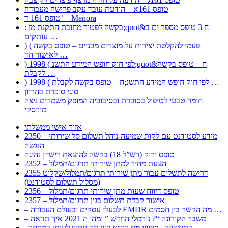
טופס 161א – הודעת עובד עקב פרישה מעבודה
טופס 161 ד’ – Menora
: בקשה לפטור מחובת התקנת מז;quot&ח 3 טופס מספר ים ב
עותקים …
) ( פעמי להקלטת יצירות על מוצרים מכניים – טופס בקשה
לאישור חד …
) 1998 ( לפי חוק חופש המידע התשנ;quot&ח – טופס בקשה
לקבלת …
) 1998 ( לפי חוק חופש המידע התשנ;ח – טופס בקשה לקבלת …
סוגי סוכרת בהריון
חומר טבעי לטיפול בסוכרת ובסיבוכיה המופק משמרים ניצה
מירסקי
אזור אישי ממשלתי
2350 – מידע לסטודנט עם לקות שמיעה-נוהל תשלום סל שירותי
הנגשה
טופס ירוק (רש”ל 18) בקשה להוצאת רישיון נהיגה
2352 – הצעת מחיר למתן שירותי תרגום/תמלול
2355 דרישה לתשלום עבור מתן שירותי תרגום/תמלול/שקלוט
(מסלול תשלום לסטודנט)
2356 – טופס דיווח שעות מתן שירותי תרגום/תמלול
2357 – אישור קבלת תשלום בגין תרגום/תמלול
– לבעלי עסקים ובעולם העבודה EMDR מה הקשר בין חסמים …
– משבר הקורונה “? נורמלי החדש ” ומהו ה 2021 איך תראה
, התעשייה , פיצויי מס רכוש בגין נזק עקיף לענפי המסחר