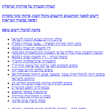
תעודה המעידה על אזרחות ישראלית
רישום למאגר המתכננים והיועצים מינהל תכנון, פיתוח ובינוי מוסדות
רפואה במשרד הבריאות
בקשה לביטול רישום טופס
שילוב חרדים בצבא ההגנה לישראל
כתב ויתור סודיות רפואית – נפגעי עבודה (7101)
דין וחשבון רב שנתי (6101)
תביעה לקצבת נכות כללית על פי האמנות הבינלאומיות (10135)
ביטוח וגבייה – דין וחשבון שנתי (6101)
היסטוריה,ארכיאולוגיה,והתנ”ך
7 טיפים חשובים לפני עריכה של צוואה הדדית
טיפים כללים לדרום אמריקה
50 טיפים ויותר לניהול חווית עובד, משאבי אנוש ורווחה ממובילות
התחום בישראל
21 טיפים ללמידה מרחוק במרחבים קוליים
מבוא לדיני חופש הביטוי 2
עיתונאות כמוסד ומקצוע
מבחן ב דמוקרטיה מודרנית
מבחן ביעוץ פנים ארגוני
טופס 161ג – הודעה על חזרה מרצף פיצויים / קיצבה