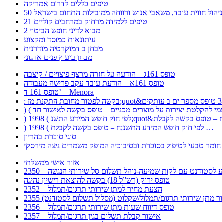
טיפים כללים לדרום אמריקה
ר לניהול חווית עובד, משאבי אנוש ורווחה ממובילות התחום בישראל
21 טיפים ללמידה מרחוק במרחבים קוליים
מבוא לדיני חופש הביטוי 2
עיתונאות כמוסד ומקצוע
מבחן ב דמוקרטיה מודרנית
מבחן ביעוץ פנים ארגוני
טופס 161ג – הודעה על חזרה מרצף פיצויים / קיצבה
טופס 161א – הודעת עובד עקב פרישה מעבודה
טופס 161 ד’ – Menora
) 1998 ( לפי חוק חופש המידע התשנ;ח – טופס בקשה לקבלת …
סוגי סוכרת בהריון
חומר טבעי לטיפול בסוכרת ובסיבוכיה המופק משמרים ניצה מירסקי
אזור אישי ממשלתי
 – מידע לסטודנט עם לקות שמיעה-נוהל תשלום סל שירותי הנגשה
טופס ירוק (רש”ל 18) בקשה להוצאת רישיון נהיגה
2352 – הצעת מחיר למתן שירותי תרגום/תמלול
עבור מתן שירותי תרגום/תמלול/שקלוט (מסלול תשלום לסטודנט)
2356 – טופס דיווח שעות מתן שירותי תרגום/תמלול
2357 – אישור קבלת תשלום בגין תרגום/תמלול