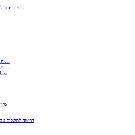
50 טיפים ויות
: בקשה לפטור מחובת התקנת מז;quot&ח 3 טופס מספר ים ב עותקים …
) ( פעמי להקלטת יצירות על מוצרים מכניים – טופס בקשה לאישור חד …
) 1998 ( לפי חוק חופש המידע התשנ;quot&ח – טופס בקשה לקבלת …
2350
2355 דרישה לתשלום 