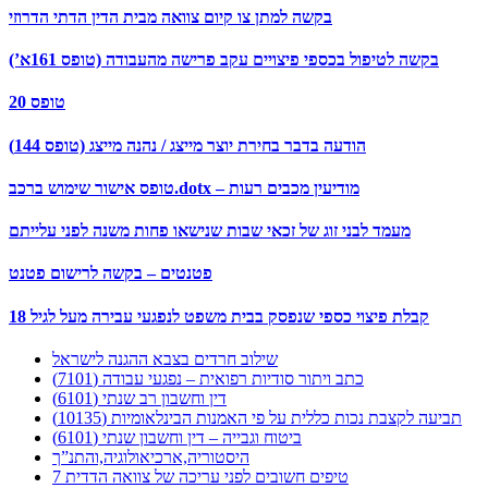
בקשה למתן צו קיום צוואה מבית הדין הדתי הדרוזי
בקשה לטיפול בכספי פיצויים עקב פרישה מהעבודה (טופס 161א’)
טופס 20
הודעה בדבר בחירת יוצר מייצג / נהנה מייצג (טופס 144)
טופס אישור שימוש ברכב.dotx – מודיעין מכבים רעות
מעמד לבני זוג של זכאי שבות שנישאו פחות משנה לפני עלייתם
פטנטים – בקשה לרישום פטנט
קבלת פיצוי כספי שנפסק בבית משפט לנפגעי עבירה מעל לגיל 18
שילוב חרדים בצבא ההגנה לישראל
כתב ויתור סודיות רפואית – נפגעי עבודה (7101)
דין וחשבון רב שנתי (6101)
תביעה לקצבת נכות כללית על פי האמנות הבינלאומיות (10135)
ביטוח וגבייה – דין וחשבון שנתי (6101)
היסטוריה,ארכיאולוגיה,והתנ”ך
7 טיפים חשובים לפני עריכה של צוואה הדדית