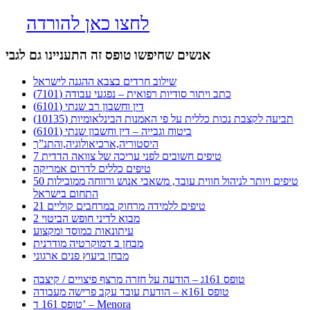
לחצו כאן להורדה
אנשים שחיפשו טופס זה התעניינו גם לגבי
שילוב חרדים בצבא ההגנה לישראל
כתב ויתור סודיות רפואית – נפגעי עבודה (7101)
דין וחשבון רב שנתי (6101)
תביעה לקצבת נכות כללית על פי האמנות הבינלאומיות (10135)
ביטוח וגבייה – דין וחשבון שנתי (6101)
היסטוריה,ארכיאולוגיה,והתנ”ך
7 טיפים חשובים לפני עריכה של צוואה הדדית
טיפים כללים לדרום אמריקה
50 טיפים ויותר לניהול חווית עובד, משאבי אנוש ורווחה ממובילות
התחום בישראל
21 טיפים ללמידה מרחוק במרחבים קוליים
מבוא לדיני חופש הביטוי 2
עיתונאות כמוסד ומקצוע
מבחן ב דמוקרטיה מודרנית
מבחן ביעוץ פנים ארגוני
טופס 161ג – הודעה על חזרה מרצף פיצויים / קיצבה
טופס 161א – הודעת עובד עקב פרישה מעבודה
טופס 161 ד’ – Menora