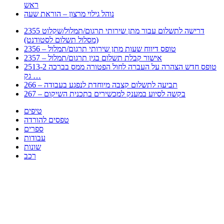
ראש
נוהל גילוי מרצון – הוראת שעה
2355 דרישה לתשלום עבור מתן שירותי תרגום/תמלול/שקלוט
(מסלול תשלום לסטודנט)
2356 – טופס דיווח שעות מתן שירותי תרגום/תמלול
2357 – אישור קבלת תשלום בגין תרגום/תמלול
2513-2 טופס חדש הצהרה על העברה לחול הפטורה ממס בברכה
גק …
266 – תביעה לתשלום קצבה מיוחדת לנפגע בעבודה
267 – בקשה לסיוע במענק למכשירים בתכנית השיקום
טיפים
טפסים להורדה
ספרים
עבודות
שונות
רכב
Huppert הינו אלגוריתם המחפש עבורכם מסמכים, מצגות, טפסים, ספרים, עבודות, מבחנים
וכל סוג מסמך שיכולילהקל על חיי היום יום. המנוע הוקם בכדי לחסוך לכם את המאמץ
המייגע בחיפוש אינטנסיבי באתרים ואתרי הממשלה באמצעות Huppert, תוכלו למצוא
ספרים להורדה, וכל סוג מסמך בעצם שתחפצו בו בקלות ובמהירות. האתר אינו אחראי לתוכן
היות והוא נשאב בצורה אוטמטית, כל התוכן הנשאב חשוף בצורה ציבורית לכל. במידה
וראיתם תוכן שפוגע בכם אנא שלחו לנו מייל ונדאג להסירו