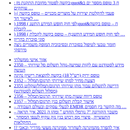
: בקשה לפטור מחובת התקנת מז;quot&ח 3 טופס מספר ים ב
עותקים …
) ( פעמי להקלטת יצירות על מוצרים מכניים – טופס בקשה
לאישור חד …
) 1998 ( לפי חוק חופש המידע התשנ;quot&ח – טופס בקשה
לקבלת …
) 1998 ( לפי חוק חופש המידע התשנ;ח – טופס בקשה לקבלת …
סוגי סוכרת בהריון
חומר טבעי לטיפול בסוכרת ובסיבוכיה המופק משמרים ניצה
מירסקי
אזור אישי ממשלתי
2350 – מידע לסטודנט עם לקות שמיעה-נוהל תשלום סל שירותי
הנגשה
טופס ירוק (רש”ל 18) בקשה להוצאת רישיון נהיגה
2352 – הצעת מחיר למתן שירותי תרגום/תמלול
2355 דרישה לתשלום עבור מתן שירותי תרגום/תמלול/שקלוט
(מסלול תשלום לסטודנט)
2356 – טופס דיווח שעות מתן שירותי תרגום/תמלול
2357 – אישור קבלת תשלום בגין תרגום/תמלול
– לבעלי עסקים ובעולם העבודה EMDR מה הקשר בין חסמים …
– משבר הקורונה “? נורמלי החדש ” ומהו ה 2021 איך תראה
, התעשייה , פיצויי מס רכוש בגין נזק עקיף לענפי המסחר
החקלאות …
!? איך להפרד מהמיגרנה לשחרור ממיגרנה מעשי מדריך וכאבי