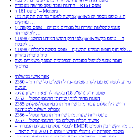
טופס 161א – הודעת עובד עקב פרישה מעבודה
טופס 161 ד’ – Menora
: בקשה לפטור מחובת התקנת מז;quot&ח 3 טופס מספר ים ב
עותקים …
) ( פעמי להקלטת יצירות על מוצרים מכניים – טופס בקשה
לאישור חד …
) 1998 ( לפי חוק חופש המידע התשנ;quot&ח – טופס בקשה
לקבלת …
) 1998 ( לפי חוק חופש המידע התשנ;ח – טופס בקשה לקבלת …
סוגי סוכרת בהריון
חומר טבעי לטיפול בסוכרת ובסיבוכיה המופק משמרים ניצה
מירסקי
אזור אישי ממשלתי
2350 – מידע לסטודנט עם לקות שמיעה-נוהל תשלום סל שירותי
הנגשה
טופס ירוק (רש”ל 18) בקשה להוצאת רישיון נהיגה
2352 – הצעת מחיר למתן שירותי תרגום/תמלול
2355 דרישה לתשלום עבור מתן שירותי תרגום/תמלול/שקלוט
(מסלול תשלום לסטודנט)
2356 – טופס דיווח שעות מתן שירותי תרגום/תמלול
2357 – אישור קבלת תשלום בגין תרגום/תמלול
– לבעלי עסקים ובעולם העבודה EMDR מה הקשר בין חסמים …
– משבר הקורונה “? נורמלי החדש ” ומהו ה 2021 איך תראה
, התעשייה , פיצויי מס רכוש בגין נזק עקיף לענפי המסחר