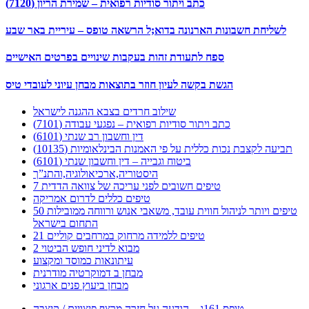
כתב ויתור סודיות רפואית – שמירת הריון (7120)
לשליחת חשבונות הארנונה בדוא;ל הרשאה טופס – עיריית באר שבע
ספח לתעודת זהות בעקבות שינויים בפרטים האישיים
הגשת בקשה לעיון חוזר בתוצאות מבחן עיוני לעובדי טיס
שילוב חרדים בצבא ההגנה לישראל
כתב ויתור סודיות רפואית – נפגעי עבודה (7101)
דין וחשבון רב שנתי (6101)
תביעה לקצבת נכות כללית על פי האמנות הבינלאומיות (10135)
ביטוח וגבייה – דין וחשבון שנתי (6101)
היסטוריה,ארכיאולוגיה,והתנ”ך
7 טיפים חשובים לפני עריכה של צוואה הדדית
טיפים כללים לדרום אמריקה
50 טיפים ויותר לניהול חווית עובד, משאבי אנוש ורווחה ממובילות
התחום בישראל
21 טיפים ללמידה מרחוק במרחבים קוליים
מבוא לדיני חופש הביטוי 2
עיתונאות כמוסד ומקצוע
מבחן ב דמוקרטיה מודרנית
מבחן ביעוץ פנים ארגוני
טופס 161ג – הודעה על חזרה מרצף פיצויים / קיצבה