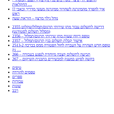
החקלאות …
!? איך להפרד מהמיגרנה לשחרור ממיגרנה מעשי מדריך וכאבי
ראש
נוהל גילוי מרצון – הוראת שעה
2355 דרישה לתשלום עבור מתן שירותי תרגום/תמלול/שקלוט
(מסלול תשלום לסטודנט)
2356 – טופס דיווח שעות מתן שירותי תרגום/תמלול
2357 – אישור קבלת תשלום בגין תרגום/תמלול
2513-2 טופס חדש הצהרה על העברה לחול הפטורה ממס בברכה
גק …
266 – תביעה לתשלום קצבה מיוחדת לנפגע בעבודה
267 – בקשה לסיוע במענק למכשירים בתכנית השיקום
טיפים
טפסים להורדה
ספרים
עבודות
שונות
רכב
Huppert הינו אלגוריתם המחפש עבורכם מסמכים, מצגות, טפסים, ספרים, עבודות, מבחנים
וכל סוג מסמך שיכולילהקל על חיי היום יום. המנוע הוקם בכדי לחסוך לכם את המאמץ
המייגע בחיפוש אינטנסיבי באתרים ואתרי הממשלה באמצעות Huppert, תוכלו למצוא