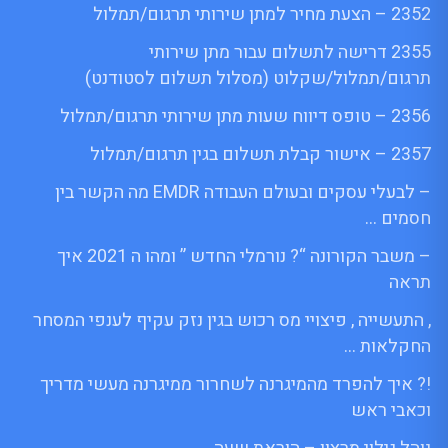
2352 – הצעת מחיר למתן שירותי תרגום/תמלול
2355 דרישה לתשלום עבור מתן שירותי
תרגום/תמלול/שקלוט (מסלול תשלום לסטודנט)
2356 – טופס דיווח שעות מתן שירותי תרגום/תמלול
2357 – אישור קבלת תשלום בגין תרגום/תמלול
– לבעלי עסקים ובעולם העבודה EMDR מה הקשר בין
חסמים …
– משבר הקורונה “? נורמלי החדש ” ומהו ה 2021 איך
תראה
, התעשייה , פיצויי מס רכוש בגין נזק עקיף לענפי המסחר
החקלאות …
!? איך להפרד מהמיגרנה לשחרור ממיגרנה מעשי מדריך
וכאבי ראש