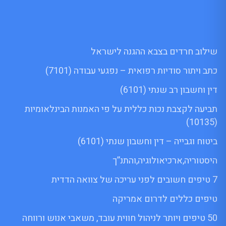
שילוב חרדים בצבא ההגנה לישראל
כתב ויתור סודיות רפואית – נפגעי עבודה (7101)
דין וחשבון רב שנתי (6101)
תביעה לקצבת נכות כללית על פי האמנות הבינלאומיות
(10135)
ביטוח וגבייה – דין וחשבון שנתי (6101)
היסטוריה,ארכיאולוגיה,והתנ”ך
7 טיפים חשובים לפני עריכה של צוואה הדדית
טיפים כללים לדרום אמריקה
50 טיפים ויותר לניהול חווית עובד, משאבי אנוש ורווחה