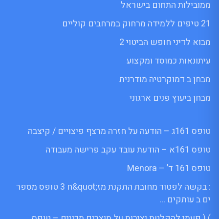
ממובילות התחום בישראל
21 טיפים ללמידה מרחוק במרחבים קוליים
מבוא לדיני חופש הביטוי 2
עיתונאות כמוסד ומקצוע
מבחן ב דמוקרטיה מודרנית
מבחן ביעוץ פנים ארגוני
טופס 161ג – הודעה על חזרה מרצף פיצויים / קיצבה
טופס 161א – הודעת עובד עקב פרישה מעבודה
טופס 161 ד’ – Menora
: בקשה לפטור מחובת התקנת מז;quot&ח 3 טופס מספר
ים ב עותקים …
) ( פעמי להקלטת יצירות על מוצרים מכניים – טופס