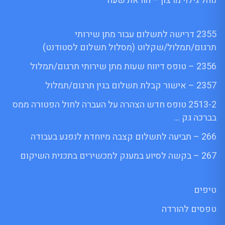
נוהל גילוי מרצון – הוראת שעה
2355 דרישה לתשלום עבור מתן שירותי
תרגום/תמלול/שקלוט (מסלול תשלום לסטודנט)
2356 – טופס דיווח שעות מתן שירותי תרגום/תמלול
2357 – אישור קבלת תשלום בגין תרגום/תמלול
2513-2 טופס חדש הצהרה על העברה לחול הפטורה ממס
בברכה גק …
266 – תביעה לתשלום קצבה מיוחדת לנפגע בעבודה
267 – בקשה לסיוע במענק למכשירים בתכנית השיקום
טיפים
טפסים להורדה