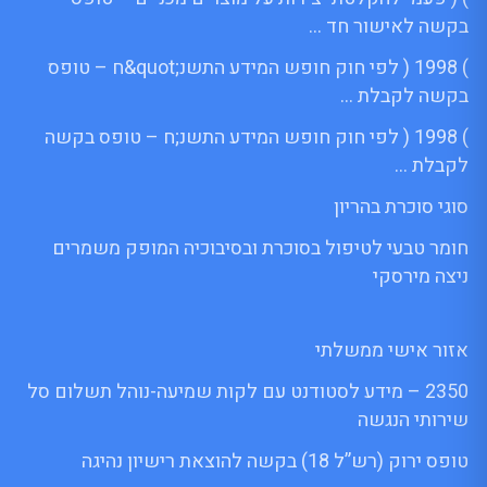
בקשה לאישור חד …
) 1998 ( לפי חוק חופש המידע התשנ;quot&ח – טופס
בקשה לקבלת …
) 1998 ( לפי חוק חופש המידע התשנ;ח – טופס בקשה
לקבלת …
סוגי סוכרת בהריון
חומר טבעי לטיפול בסוכרת ובסיבוכיה המופק משמרים
ניצה מירסקי
אזור אישי ממשלתי
2350 – מידע לסטודנט עם לקות שמיעה-נוהל תשלום סל
שירותי הנגשה
טופס ירוק (רש”ל 18) בקשה להוצאת רישיון נהיגה