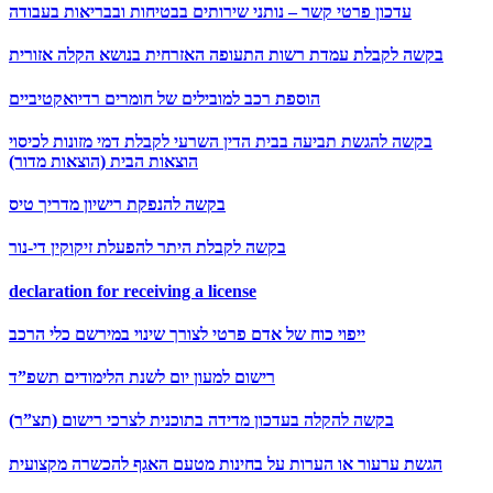
עדכון פרטי קשר – נותני שירותים בבטיחות ובבריאות בעבודה
בקשה לקבלת עמדת רשות התעופה האזרחית בנושא הקלה אזורית
הוספת רכב למובילים של חומרים רדיואקטיביים
בקשה להגשת תביעה בבית הדין השרעי לקבלת דמי מזונות לכיסוי
הוצאות הבית (הוצאות מדור)
בקשה להנפקת רישיון מדריך טיס
בקשה לקבלת היתר להפעלת זיקוקין די-נור
declaration for receiving a license
ייפוי כוח של אדם פרטי לצורך שינוי במירשם כלי הרכב
רישום למעון יום לשנת הלימודים תשפ”ד
בקשה להקלה בעדכון מדידה בתוכנית לצרכי רישום (תצ”ר)
הגשת ערעור או הערות על בחינות מטעם האגף להכשרה מקצועית