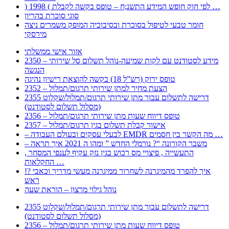
) 1998 ( לפי חוק חופש המידע התשנ;ח – טופס בקשה לקבלת …
סוגי סוכרת בהריון
חומר טבעי לטיפול בסוכרת ובסיבוכיה המופק משמרים ניצה
מירסקי
אזור אישי ממשלתי
2350 – מידע לסטודנט עם לקות שמיעה-נוהל תשלום סל שירותי
הנגשה
טופס ירוק (רש”ל 18) בקשה להוצאת רישיון נהיגה
2352 – הצעת מחיר למתן שירותי תרגום/תמלול
2355 דרישה לתשלום עבור מתן שירותי תרגום/תמלול/שקלוט
(מסלול תשלום לסטודנט)
2356 – טופס דיווח שעות מתן שירותי תרגום/תמלול
2357 – אישור קבלת תשלום בגין תרגום/תמלול
– לבעלי עסקים ובעולם העבודה EMDR מה הקשר בין חסמים …
– משבר הקורונה “? נורמלי החדש ” ומהו ה 2021 איך תראה
, התעשייה , פיצויי מס רכוש בגין נזק עקיף לענפי המסחר
החקלאות …
!? איך להפרד מהמיגרנה לשחרור ממיגרנה מעשי מדריך וכאבי
ראש
נוהל גילוי מרצון – הוראת שעה
2355 דרישה לתשלום עבור מתן שירותי תרגום/תמלול/שקלוט
(מסלול תשלום לסטודנט)
2356 – טופס דיווח שעות מתן שירותי תרגום/תמלול