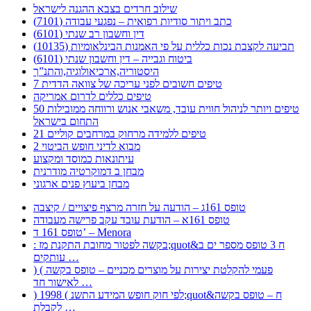
שילוב חרדים בצבא ההגנה לישראל
כתב ויתור סודיות רפואית – נפגעי עבודה (7101)
דין וחשבון רב שנתי (6101)
תביעה לקצבת נכות כללית על פי האמנות הבינלאומיות (10135)
ביטוח וגבייה – דין וחשבון שנתי (6101)
היסטוריה,ארכיאולוגיה,והתנ”ך
7 טיפים חשובים לפני עריכה של צוואה הדדית
טיפים כללים לדרום אמריקה
50 טיפים ויותר לניהול חווית עובד, משאבי אנוש ורווחה ממובילות
התחום בישראל
21 טיפים ללמידה מרחוק במרחבים קוליים
מבוא לדיני חופש הביטוי 2
עיתונאות כמוסד ומקצוע
מבחן ב דמוקרטיה מודרנית
מבחן ביעוץ פנים ארגוני
טופס 161ג – הודעה על חזרה מרצף פיצויים / קיצבה
טופס 161א – הודעת עובד עקב פרישה מעבודה
טופס 161 ד’ – Menora
: בקשה לפטור מחובת התקנת מז;quot&ח 3 טופס מספר ים ב
עותקים …
) ( פעמי להקלטת יצירות על מוצרים מכניים – טופס בקשה
לאישור חד …
) 1998 ( לפי חוק חופש המידע התשנ;quot&ח – טופס בקשה
לקבלת …