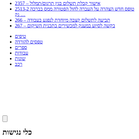
2357 – אישור קבלת תשלום בגין תרגום/תמלול
2513-2 טופס חדש הצהרה על העברה לחול הפטורה ממס בברכה
גק …
266 – תביעה לתשלום קצבה מיוחדת לנפגע בעבודה
267 – בקשה לסיוע במענק למכשירים בתכנית השיקום
טיפים
טפסים להורדה
ספרים
עבודות
שונות
רכב
Huppert הינו אלגוריתם המחפש עבורכם מסמכים, מצגות, טפסים, ספרים, עבודות, מבחנים
וכל סוג מסמך שיכולילהקל על חיי היום יום. המנוע הוקם בכדי לחסוך לכם את המאמץ
המייגע בחיפוש אינטנסיבי באתרים ואתרי הממשלה באמצעות Huppert, תוכלו למצוא
ספרים להורדה, וכל סוג מסמך בעצם שתחפצו בו בקלות ובמהירות. האתר אינו אחראי לתוכן
היות והוא נשאב בצורה אוטמטית, כל התוכן הנשאב חשוף בצורה ציבורית לכל. במידה
וראיתם תוכן שפוגע בכם אנא שלחו לנו מייל ונדאג להסירו
copyrightⒸ 2023
כלי נגישות